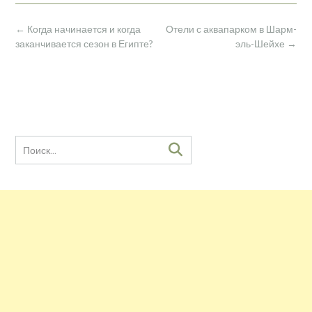
Навигация
←
Когда начинается и когда
Отели с аквапарком в Шарм-
по
заканчивается сезон в Египте?
эль-Шейхе
→
записям