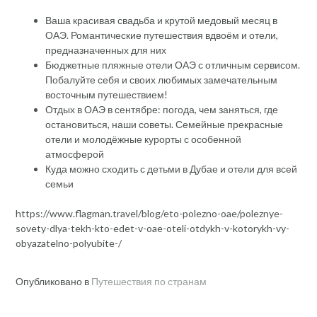
Ваша красивая свадьба и крутой медовый месяц в
ОАЭ. Романтические путешествия вдвоём и отели,
предназначенных для них
Бюджетные пляжные отели ОАЭ с отличным сервисом.
Побалуйте себя и своих любимых замечательным
восточным путешествием!
Отдых в ОАЭ в сентябре: погода, чем заняться, где
остановиться, наши советы. Семейные прекрасные
отели и молодёжные курорты с особенной
атмосферой
Куда можно сходить с детьми в Дубае и отели для всей
семьи
https://www.flagman.travel/blog/eto-polezno-oae/poleznye-
sovety-dlya-tekh-kto-edet-v-oae-oteli-otdykh-v-kotorykh-vy-
obyazatelno-polyubite-/
Опубликовано в
Путешествия по странам