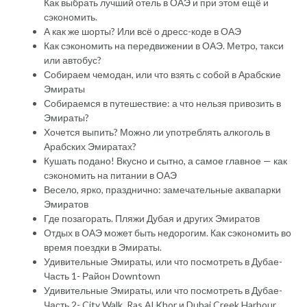
Как выбрать лучший отель в ОАЭ и при этом ещё и
сэкономить.
А как же шорты? Или всё о дресс-коде в ОАЭ
Как сэкономить на передвижении в ОАЭ. Метро, такси
или автобус?
Собираем чемодан, или что взять с собой в Арабские
Эмираты
Собираемся в путешествие: а что нельзя привозить в
Эмираты?
Хочется выпить? Можно ли употреблять алкоголь в
Арабских Эмиратах?
Кушать подано! Вкусно и сытно, а самое главное — как
сэкономить на питании в ОАЭ
Весело, ярко, празднично: замечательные аквапарки
Эмиратов
Где позагорать. Пляжи Дубая и других Эмиратов
Отдых в ОАЭ может быть недорогим. Как сэкономить во
время поездки в Эмираты.
Удивительные Эмираты, или что посмотреть в Дубае-
Часть 1- Район Downtown
Удивительные Эмираты, или что посмотреть в Дубае-
Часть 2- City Walk, Ras Al Khor и Dubai Creek Harbour