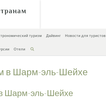
странам
строномический туризм
Дайвинг
Новости для туристов
урсии
Отели
ом в Шарм-эль-Шейхе
 в Шарм-эль-Шейхе