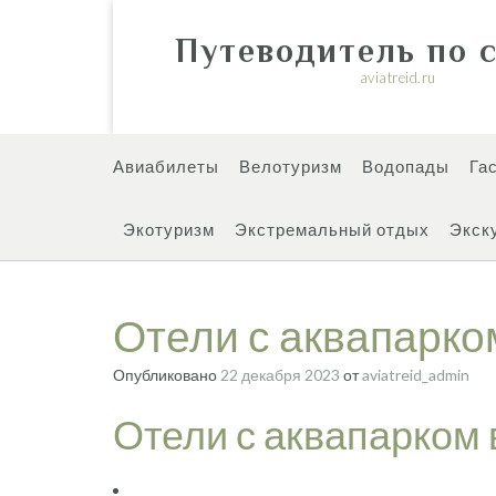
Перейти
к
Путеводитель по 
содержимому
aviatreid.ru
Авиабилеты
Велотуризм
Водопады
Га
Экотуризм
Экстремальный отдых
Экск
Отели с аквапарк
Опубликовано
22 декабря 2023
от
aviatreid_admin
Отели с аквапарком