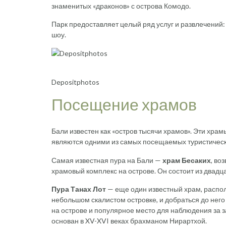
знаменитых «драконов» с острова Комодо.
Парк предоставляет целый ряд услуг и развлечений
шоу.
Depositphotos
Посещение храмов
Бали известен как «остров тысячи храмов». Эти храм
являются одними из самых посещаемых туристическ
Самая известная пура на Бали —
храм Бесаких
, во
храмовый комплекс на острове. Он состоит из двадца
Пура Танах Лот
— еще один известный храм, распо
небольшом скалистом островке, и добраться до него
на острове и популярное место для наблюдения за з
основан в XV-XVI веках брахманом Нирартхой.