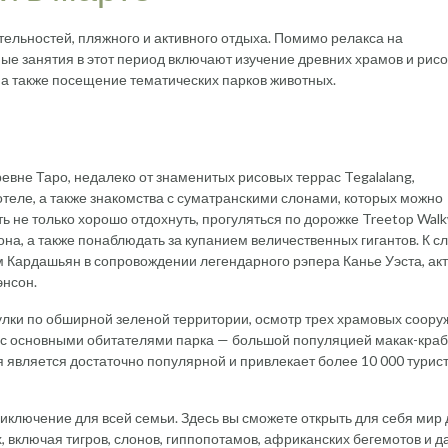
ельностей, пляжного и активного отдыха. Помимо релакса на
е занятия в этот период включают изучение древних храмов и рис
 а также посещение тематических парков животных.
евне Таро, недалеко от знаменитых рисовых террас Tegalalang,
теле, а также знакомства с суматранскими слонами, которых можно
ь не только хорошо отдохнуть, прогуляться по дорожке Treetop Wal
она, а также понаблюдать за купанием величественных гигантов. К сл
м Кардашьян в сопровождении легендарного рэпера Канье Уэста, ак
энсон.
лки по обширной зеленой территории, осмотр трех храмовых соору
во с основными обитателями парка — большой популяцией макак-краб
 является достаточно популярной и привлекает более 10 000 турис
ключение для всей семьи. Здесь вы сможете открыть для себя мир 
 включая тигров, слонов, гиппопотамов, африканских бегемотов и д