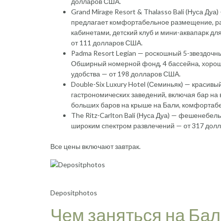
долларов США.
Grand Mirage Resort & Thalasso Bali (Нуса Дуа
предлагает комфортабельное размещение, раз
кабинетами, детский клуб и мини-аквапарк дл
от 111 долларов США.
Padma Resort Legian — роскошный 5-звездочны
Обширный номерной фонд, 4 бассейна, хороший
удобства — от 198 долларов США.
Double-Six Luxury Hotel (Семиньяк) — красивы
гастрономических заведений, включая бар на 
больших баров на крыше на Бали, комфортаб
The Ritz-Carlton Bali (Нуса Дуа) — фешенебе
широким спектром развлечений — от 317 дол
Все цены включают завтрак.
Depositphotos
Чем заняться на Бал