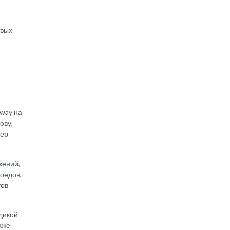
овых
kway на
ову,
тер
жений,
оедов,
тов
дикой
аже