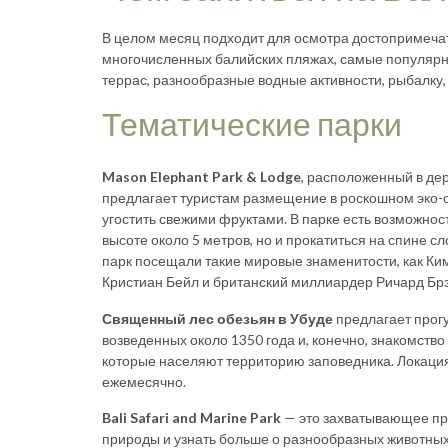
В целом месяц подходит для осмотра достопримечат
многочисленных балийских пляжах, самые популярны
террас, разнообразные водные активности, рыбалку,
Тематические парки
Mason Elephant Park & Lodge
, расположенный в дер
предлагает туристам размещение в роскошном эко-о
угостить свежими фруктами. В парке есть возможност
высоте около 5 метров, но и прокатиться на спине сл
парк посещали такие мировые знаменитости, как Ки
Кристиан Бейл и британский миллиардер Ричард Бр
Священный лес обезьян в Убуде
предлагает прогу
возведенных около 1350 года и, конечно, знакомст
которые населяют территорию заповедника. Локация
ежемесячно.
Bali Safari and Marine Park
— это захватывающее при
природы и узнать больше о разнообразных животных,