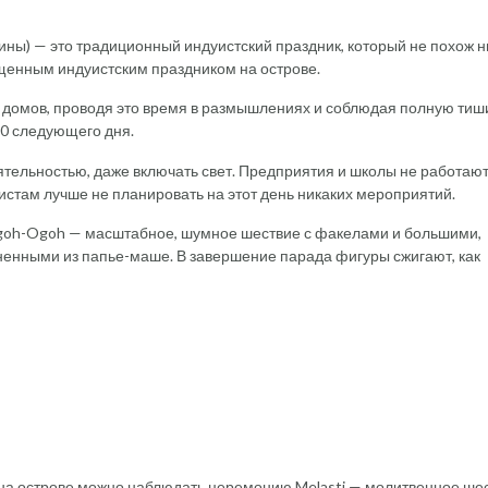
шины) — это традиционный индуистский праздник, который не похож н
щенным индуистским праздником на острове.
 домов, проводя это время в размышлениях и соблюдая полную тиш
00 следующего дня.
ятельностью, даже включать свет. Предприятия и школы не работают
ристам лучше не планировать на этот день никаких мероприятий.
goh-Ogoh — масштабное, шумное шествие с факелами и большими,
ненными из папье-маше. В завершение парада фигуры сжигают, как
а на острове можно наблюдать церемонию Melasti — молитвенное ше