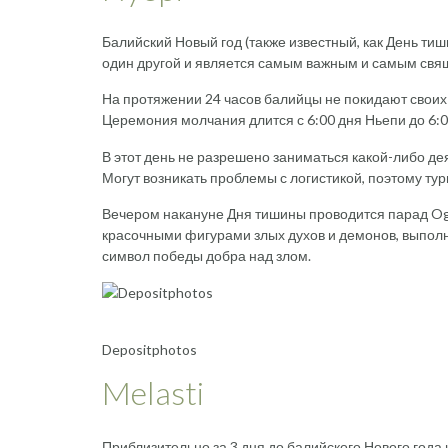
Балийский Новый год (также известный, как День ти
один другой и является самым важным и самым свя
На протяжении 24 часов балийцы не покидают своих
Церемония молчания длится с 6:00 дня Ньепи до 6:
В этот день не разрешено заниматься какой-либо де
Могут возникать проблемы с логистикой, поэтому ту
Вечером накануне Дня тишины проводится парад O
красочными фигурами злых духов и демонов, выпол
символ победы добра над злом.
Depositphotos
Melasti
Приблизительно за 3 дня до балийского Нового год