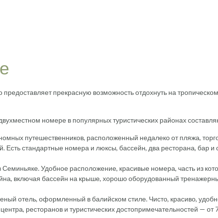
те
о предоставляет прекрасную возможность отдохнуть на тропическо
двухместном номере в популярных туристических районах составля
ономных путешественников, расположенный недалеко от пляжа, торг
. Есть стандартные номера и люксы, бассейн, два ресторана, бар и 
в Семиньяке. Удобное расположение, красивые номера, часть из кот
сейна, включая бассейн на крыше, хорошо оборудованный тренажерн
еленый отель, оформленный в балийском стиле. Чисто, красиво, удоб
центра, ресторанов и туристических достопримечательностей — от 