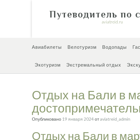
Перейти
к
Путеводитель по 
содержимому
aviatreid.ru
Авиабилеты
Велотуризм
Водопады
Га
Экотуризм
Экстремальный отдых
Экск
Отдых на Бали в ма
достопримечатель
Опубликовано
19 января 2024
от
aviatreid_admin
Отдых на Бали в март