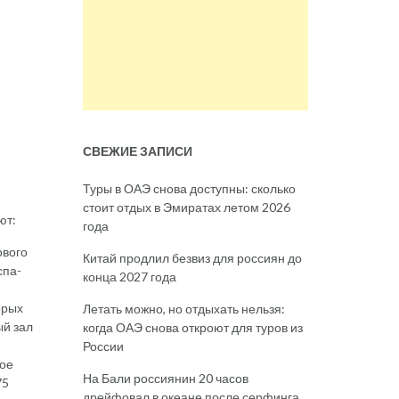
СВЕЖИЕ ЗАПИСИ
м
Туры в ОАЭ снова доступны: сколько
стоит отдых в Эмиратах летом 2026
ют:
года
ового
Китай продлил безвиз для россиян до
спа-
конца 2027 года
орых
Летать можно, но отдыхать нельзя:
ый зал
когда ОАЭ снова откроют для туров из
России
ное
На Бали россиянин 20 часов
75
дрейфовал в океане после серфинга