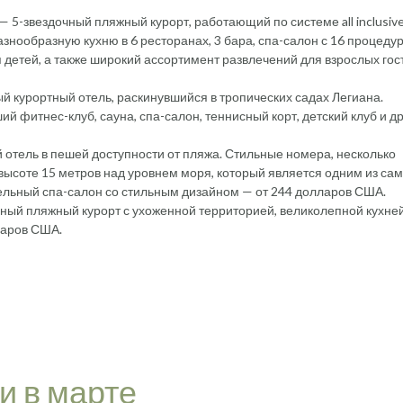
) — 5-звездочный пляжный курорт, работающий по системе all inclusive
нообразную кухню в 6 ресторанах, 3 бара, спа-салон с 16 процед
я детей, а также широкий ассортимент развлечений для взрослых гос
й курортный отель, раскинувшийся в тропических садах Легиана.
 фитнес-клуб, сауна, спа-салон, теннисный корт, детский клуб и д
й отель в пешей доступности от пляжа. Стильные номера, несколько
высоте 15 метров над уровнем моря, который является одним из са
ельный спа-салон со стильным дизайном — от 244 долларов США.
льный пляжный курорт с ухоженной территорией, великолепной кухне
ларов США.
и в марте