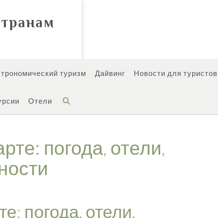
странам
строномический туризм
Дайвинг
Новости для туристов
урсии
Отели
рте: погода, отели,
ности
е: погода, отели,