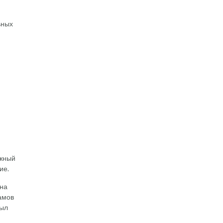
ьных
и
ажный
ие.
 на
амов
был