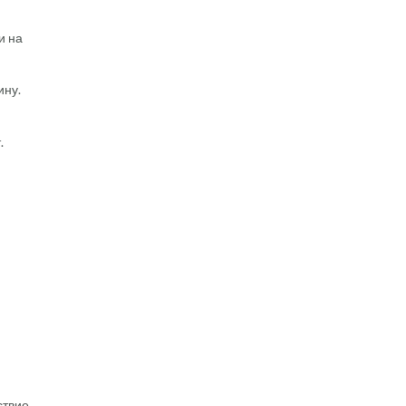
и на
ину.
.
ствие