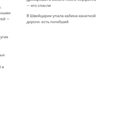
— его спасли
,
урными
В Швейцарии упала кабина канатной
тей —
дороги: есть погибший
ругие
мых
й и