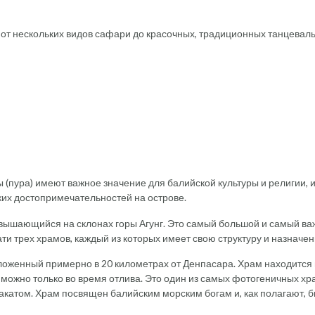
: от нескольких видов сафари до красочных, традиционных танцевал
ы (пура) имеют важное значение для балийской культуры и религии, 
их достопримечательностей на острове.
звышающийся на склонах горы Агунг. Это самый большой и самый в
ти трех храмов, каждый из которых имеет свою структуру и назначен
ложенный примерно в 20 километрах от Денпасара. Храм находится
 можно только во время отлива. Это один из самых фотогеничных хр
акатом. Храм посвящен балийским морским богам и, как полагают, 