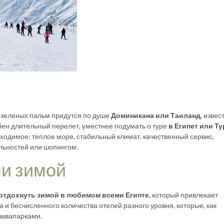
озеленых пальм придутся по душе
Доминикана или Таиланд
, изве
обен длительный перелет, уместнее подумать о туре
в Египет или Т
бходимое: теплое море, стабильный климат, качественный сервис,
льностей или шопингом.
ми зимой
 отдохнуть зимой в любимом всеми Египте,
который привлекает
и бесчисленного количества отелей разного уровня, которые, как
аквапарками.