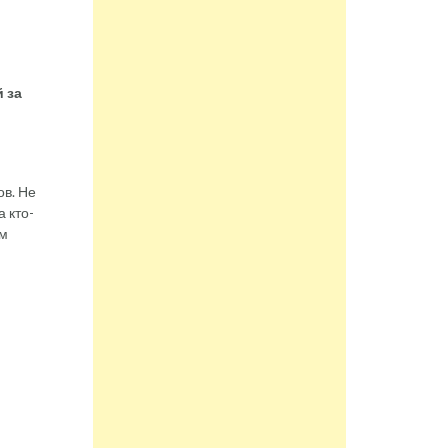
 за
ов. Не
 кто-
ым