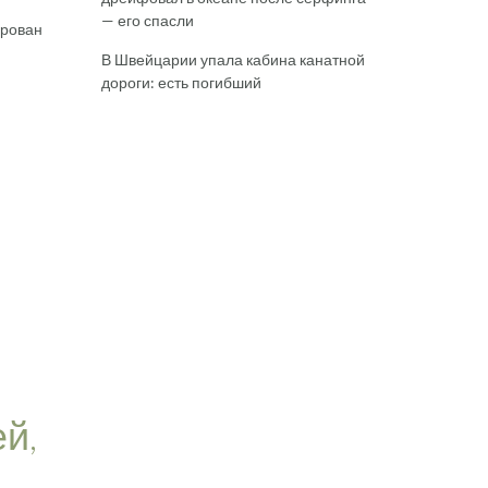
— его спасли
арован
В Швейцарии упала кабина канатной
дороги: есть погибший
й,