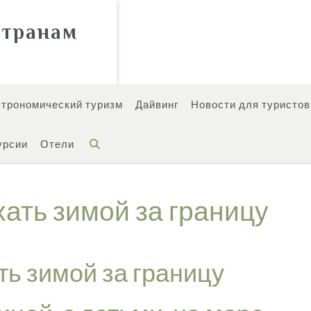
странам
строномический туризм
Дайвинг
Новости для туристов
урсии
Отели
хать зимой за границу
ть зимой за границу