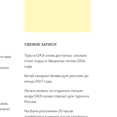
СВЕЖИЕ ЗАПИСИ
Туры в ОАЭ снова доступны: сколько
то вам
стоит отдых в Эмиратах летом 2026
года
плохо
Китай продлил безвиз для россиян до
конца 2027 года
Летать можно, но отдыхать нельзя:
когда ОАЭ снова откроют для туров из
России
ском,
делено
На Бали россиянин 20 часов
дрейфовал в океане после серфинга