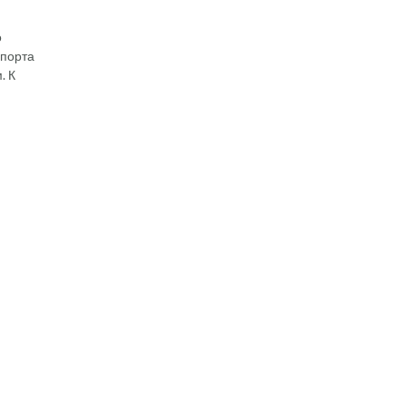
о
спорта
. К