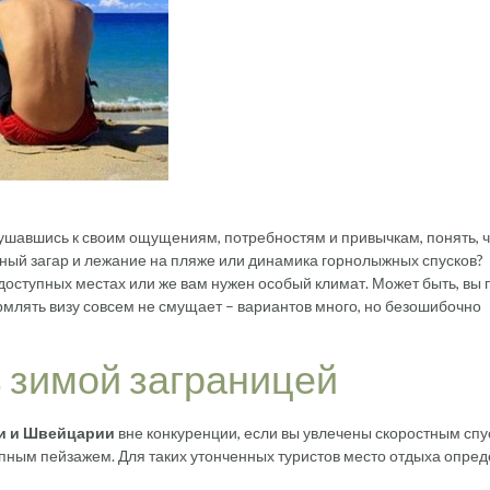
лушавшись к своим ощущениям, потребностям и привычкам, понять, ч
ный загар и лежание на пляже или динамика горнолыжных спусков?
доступных местах или же вам нужен особый климат. Может быть, вы 
млять визу совсем не смущает – вариантов много, но безошибочно
 зимой заграницей
и и Швейцарии
вне конкуренции, если вы увлечены скоростным спу
пным пейзажем. Для таких утонченных туристов место отдыха опре