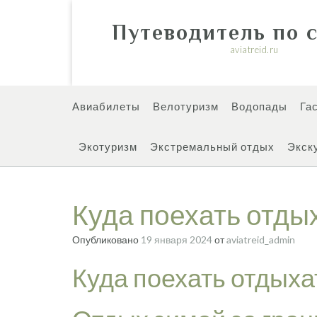
Перейти
к
Путеводитель по 
содержимому
aviatreid.ru
Авиабилеты
Велотуризм
Водопады
Га
Экотуризм
Экстремальный отдых
Экск
Куда поехать отды
Опубликовано
19 января 2024
от
aviatreid_admin
Куда поехать отдыха