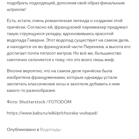
подобрать подходящий, дополнив свой образ финальным
штрихом!
Есть, кстати, очень романтичная легенда о создании этой
причёски. Согласно ей, французский парикмахер придумал
такую струящуюся укладку, вдохновившись красотой
водопада Гаварни. Этот водопад существует на самом деле,
и находится он во французской части Пиренеев, а высота его
достигает почти пятисот метров. Но всё же, большинство
скептично склоняется к тому, что это всего лишь миф.
Вполне вероятно, что на самом деле причёска была
изобретена француженками, которые однажды устали
заплетать классические косы и захотели добавить к ним
какого-то разнообразия.
Фото: Shutterstock / FOTODOM
https://www.baby.ru/wiki/prichyoska-vodopad/
Опубликовано в
Водопады