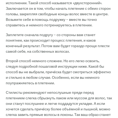
исполнении. Такой способ называется «двухсторонний».
Заключается он в том, чтобы начать плетение с обеих сторон
головы, закрепляя свободные концы волос вместе в центре.
Возьмите себе в помощь подружку – вместе вы точно
справитесь и немного потренируетесь в плетении.
Заплетите сначала подругу – со стороны вам станет
понятнее, как происходит процесс плетения, и каков
конечный результат. Потом вам будет гораздо проще плести
самой себе, на собственных волосах.
Второй способ немного сложнее. Но его легко освоить,
следуя подробной пошаговой инструкции ниже. Какой бы
способ вы не выбрали, причёска будет смотреться эффектно
и стильно в любом случае. Особенно, если вы немного
поупражняетесь в плетении.
Стилисты рекомендуют непослушные пряди перед
плетением слегка сбрызнуть лаком или муссом для волос, так
они станут послушнее и легче поддадутся укладке. А если
хочется сделать причёску более объёмной и пышной, можно
слегка завить прямые волосы в локоны. Так ваш образ станет