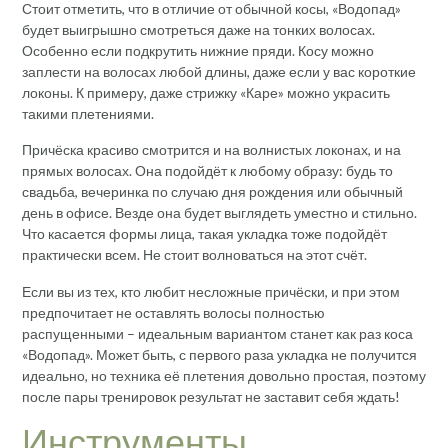
Стоит отметить, что в отличие от обычной косы, «Водопад»
будет выигрышно смотреться даже на тонких волосах.
Особенно если подкрутить нижние пряди. Косу можно
заплести на волосах любой длины, даже если у вас короткие
локоны. К примеру, даже стрижку «Каре» можно украсить
такими плетениями.
Причёска красиво смотрится и на волнистых локонах, и на
прямых волосах. Она подойдёт к любому образу: будь то
свадьба, вечеринка по случаю дня рождения или обычный
день в офисе. Везде она будет выглядеть уместно и стильно.
Что касается формы лица, такая укладка тоже подойдёт
практически всем. Не стоит волноваться на этот счёт.
Если вы из тех, кто любит несложные причёски, и при этом
предпочитает не оставлять волосы полностью
распущенными – идеальным вариантом станет как раз коса
«Водопад». Может быть, с первого раза укладка не получится
идеально, но техника её плетения довольно простая, поэтому
после пары тренировок результат не заставит себя ждать!
Инструменты