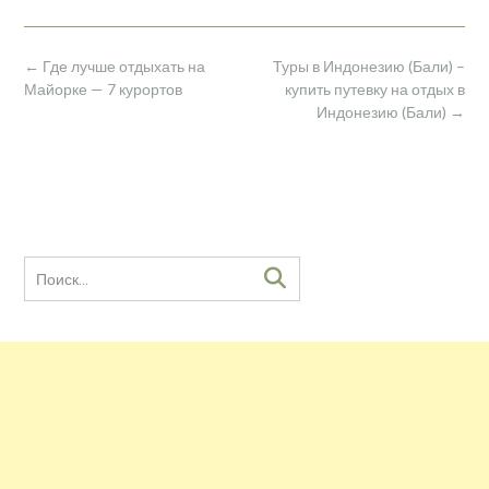
Навигация
←
Где лучше отдыхать на
Туры в Индонезию (Бали) –
по
Майорке — 7 курортов
купить путевку на отдых в
записям
Индонезию (Бали)
→