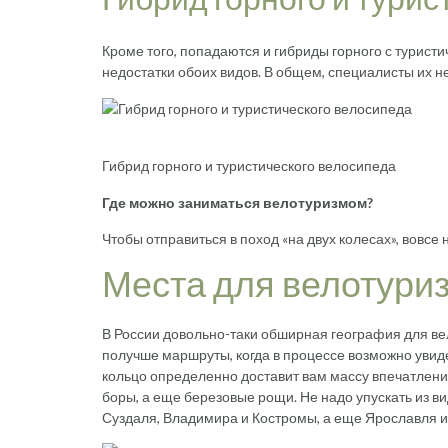
Кроме того, попадаются и гибриды горного с турист
недостатки обоих видов. В общем, специалисты их н
Гибрид горного и туристического велосипеда
Где можно заниматься велотуризмом?
Чтобы отправиться в поход «на двух колесах», вовсе
Места для велотури
В России довольно-таки обширная география для вел
получше маршруты, когда в процессе возможно увид
кольцо определенно доставит вам массу впечатлений
боры, а еще березовые рощи. Не надо упускать из ви
Суздаля, Владимира и Костромы, а еще Ярославля и 