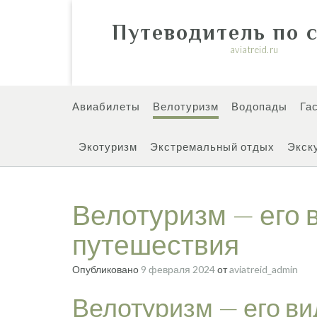
Перейти
к
Путеводитель по 
содержимому
aviatreid.ru
Авиабилеты
Велотуризм
Водопады
Га
Экотуризм
Экстремальный отдых
Экск
Велотуризм — его 
путешествия
Опубликовано
9 февраля 2024
от
aviatreid_admin
Велотуризм — его в