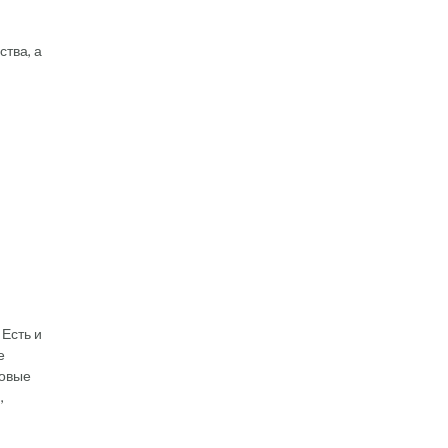
ства, а
 Есть и
е
новые
,