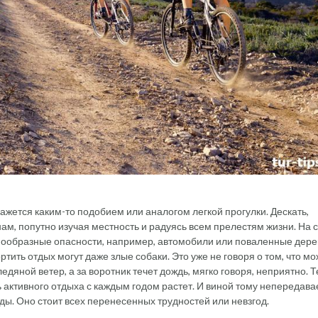
жется каким-то подобием или аналогом легкой прогулки. Дескать,
ам, попутно изучая местность и радуясь всем прелестям жизни. На
знообразные опасности, например, автомобили или поваленные дерев
тить отдых могут даже злые собаки. Это уже не говоря о том, что мо
 ледяной ветер, а за воротник течет дождь, мягко говоря, неприятно. 
ь активного отдыха с каждым годом растет. И виной тому непередав
ы. Оно стоит всех перенесенных трудностей или невзгод.