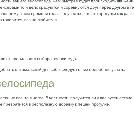
щности вашего велосипеда. Чем быстрее будет происходить движени
ейсерами то и дело красуются и соревнуются друг перед другом в те
ченному в нем времени года. Получается, что это прогулки как раз в
к говорится, все на любителя.
акже от правильного выбора велосипеда.
обрать оптимальный для себя, следует о них подробнее узнать.
велосипеда
ли не все, то многое. В частности, получится ли у вас путешествие,
 же превратится в бесполезную добавку к пешей прогулке.