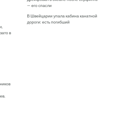
— его спасли
В Швейцарии упала кабина канатной
дороги: есть погибший
и,
зато в
нников
ев.