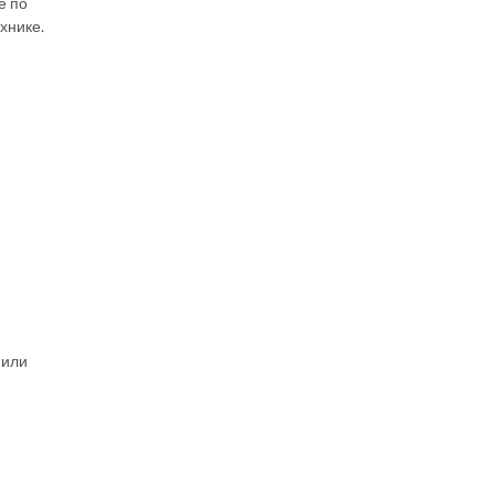
е по
хнике.
 или