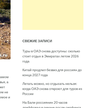
СВЕЖИЕ ЗАПИСИ
Туры в ОАЭ снова доступны: сколько
стоит отдых в Эмиратах летом 2026
года
Китай продлил безвиз для россиян до
конца 2027 года
 самом
ья, а
Летать можно, но отдыхать нельзя:
жет
когда ОАЭ снова откроют для туров из
Тем не
России
аемое и
На Бали россиянин 20 часов
дрейфовал в океане после серфинга