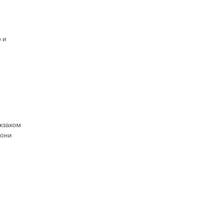
 и
кзаком
 они