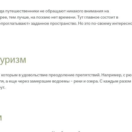
гда путешественники не обращают никакого внимания на
рее, тем лучше, на поэзию нет времени. Тут главное состоит в
«проглатывают» заданное пространство. Но это по-своему интересно
туризм
 которым в удовольствие преодоление препятствий. Например, с рю
ля, а еще через замерзшие водоемы – реки и озера. С каждым разом
ут.
м