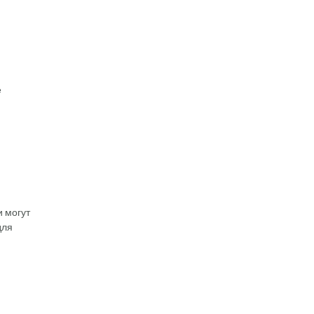
е
и могут
для