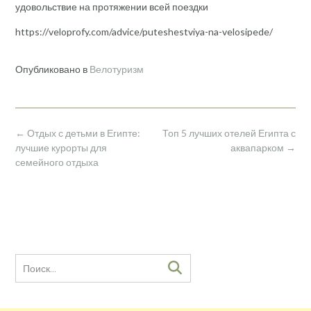
удовольствие на протяжении всей поездки
https://veloprofy.com/advice/puteshestviya-na-velosipede/
Опубликовано в
Велотуризм
Навигация
←
Отдых с детьми в Египте:
Топ 5 лучших отелей Египта с
по
лучшие курорты для
аквапарком
→
записям
семейного отдыха