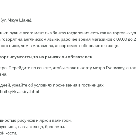
(ул. Чжун Шань).
ньги лучше всего менять в банках (отделения есть как на торговых у
 говорят на английском языке, рабочее время магазинов с 09.00 до 2
ного ниже, чем в магазинах, ассортимент обновляется чаще.
торг неуместен, то на рынках он обязателен.
о. Перейдите по ссылке, чтобы скачать карту метро Гуанчжоу, а та
ена.
 дней, узнайте об условиях проживания в гостиницах
nitsyi-kvartiryi.html
вностью рисунков и яркой палитрой.
кувшины, вазы, кольца, браслеты.
ой кости.