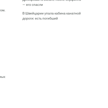
— его спасли
том.
В Швейцарии упала кабина канатной
дороги: есть погибший
амых