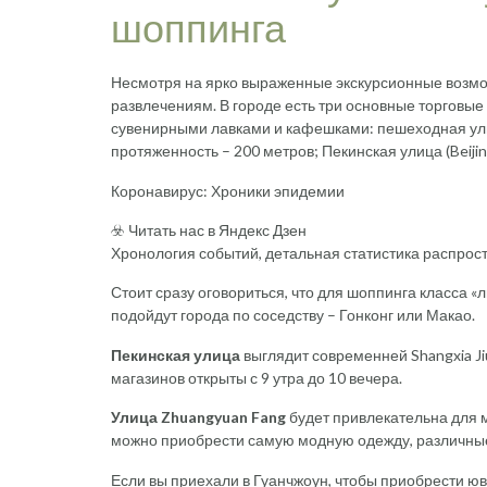
шоппинга
Несмотря на ярко выраженные экскурсионные возмо
развлечениям. В городе есть три основные торговы
сувенирными лавками и кафешками: пешеходная улица
протяженность – 200 метров; Пекинская улица (Beijin
Коронавирус: Хроники эпидемии
☣️ Читать нас в Яндекс Дзен
Хронология событий, детальная статистика распрост
Стоит сразу оговориться, что для шоппинга класса «
подойдут города по соседству – Гонконг или Макао.
Пекинская улица
выглядит современней Shangxia J
магазинов открыты с 9 утра до 10 вечера.
Улица Zhuangyuan Fang
будет привлекательна для 
можно приобрести самую модную одежду, различные
Если вы приехали в Гуанчжоун, чтобы приобрести юв