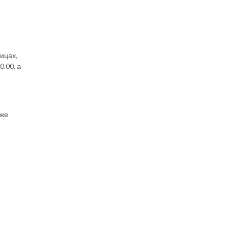
лицах,
0.00, а
кже