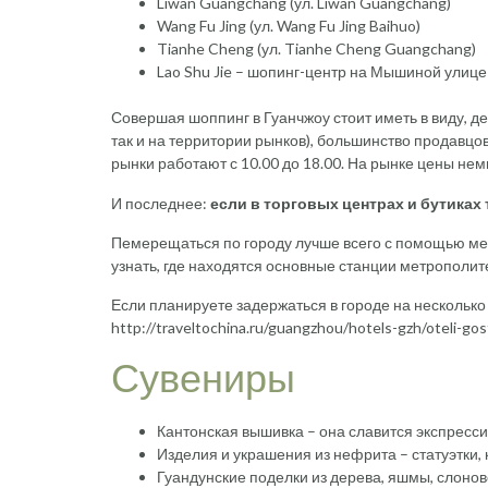
Liwan Guangchang (ул. Liwan Guangchang)
Wang Fu Jing (ул. Wang Fu Jing Baihuo)
Tianhe Cheng (ул. Tianhe Cheng Guangchang)
Lao Shu Jie – шопинг-центр на Мышиной улице 
Совершая шоппинг в Гуанчжоу стоит иметь в виду, де
так и на территории рынков), большинство продавцов
рынки работают с 10.00 до 18.00. На рынке цены нем
И последнее:
если в торговых центрах и бутиках 
Пемерещаться по городу лучше всего с помощью метр
узнать, где находятся основные станции метрополит
Если планируете задержаться в городе на несколько
http://traveltochina.ru/guangzhou/hotels-gzh/oteli-gosti
Сувениры
Кантонская вышивка – она славится экспресси
Изделия и украшения из нефрита – статуэтки, 
Гуандунские поделки из дерева, яшмы, слонов