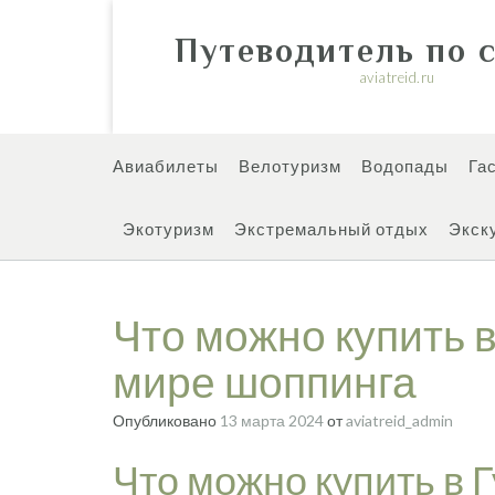
Перейти
к
Путеводитель по 
содержимому
aviatreid.ru
Авиабилеты
Велотуризм
Водопады
Га
Экотуризм
Экстремальный отдых
Экск
Что можно купить в
мире шоппинга
Опубликовано
13 марта 2024
от
aviatreid_admin
Что можно купить в 