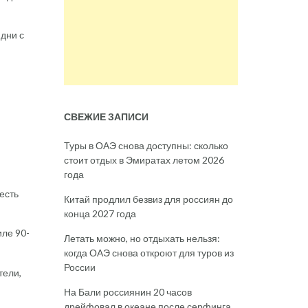
 дни с
СВЕЖИЕ ЗАПИСИ
Туры в ОАЭ снова доступны: сколько
стоит отдых в Эмиратах летом 2026
года
есть
Китай продлил безвиз для россиян до
конца 2027 года
иле 90-
Летать можно, но отдыхать нельзя:
когда ОАЭ снова откроют для туров из
России
тели,
На Бали россиянин 20 часов
дрейфовал в океане после серфинга