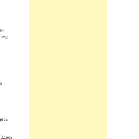
ми,
ang,
ей
десь
 Здесь