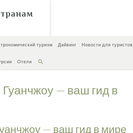
странам
строномический туризм
Дайвинг
Новости для туристов
урсии
Отели
 Гуанчжоу — ваш гид в
Гуанчжоу — ваш гид в мире