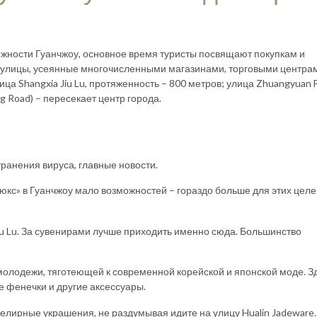
жности Гуанчжоу, основное время туристы посвящают покупкам и
е улицы, усеянные многочисленными магазинами, торговыми центра
 Shangxia Jiu Lu, протяженность – 800 метров; улица Zhuangyuan F
g Road) – пересекает центр города.
ранения вируса, главные новости.
люкс» в Гуанчжоу мало возможностей – гораздо больше для этих цел
iu Lu. За сувенирами лучше приходить именно сюда. Большинство
молодежи, тяготеющей к современной корейской и японской моде. З
 фенечки и другие аксессуары.
елирные украшения, не раздумывая идите на улицу Hualin Jadeware.