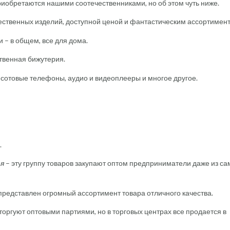
иобретаются нашими соотечественниками, но об этом чуть ниже.
ественных изделий, доступной ценой и фантастическим ассортимен
 – в общем, все для дома.
ственная бижутерия.
сотовые телефоны, аудио и видеоплееры и многое другое.
.
ья
– эту группу товаров закупают оптом предприниматели даже из с
 представлен огромный ассортимент товара отличного качества.
торгуют оптовыми партиями, но в торговых центрах все продается в