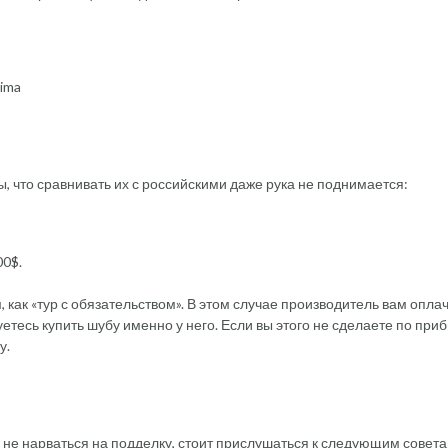
aima
 что сравнивать их с российскими даже рука не поднимается:
00$.
 как «тур с обязательством». В этом случае производитель вам опла
етесь купить шубу именно у него. Если вы этого не сделаете по приб
у.
 не нарваться на подделку, стоит прислушаться к следующим совета