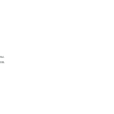
ны.
ов.