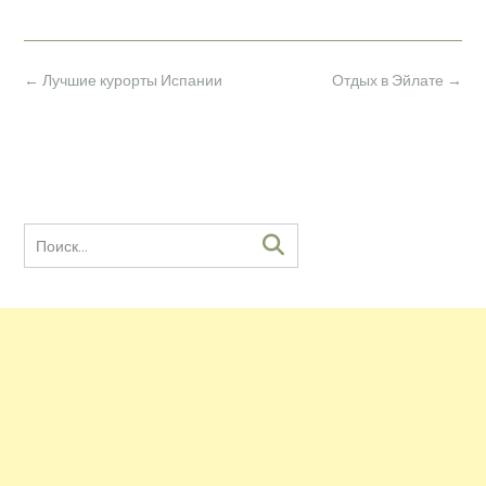
Навигация
←
Лучшие курорты Испании
Отдых в Эйлате
→
по
записям