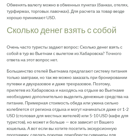
Обменять валюту можно в обменных пунктах (банках, отелях,
турфирмах, торговых лавочках). Для расчета за товар везде
хорошо принимают USD.
Сколько денег взять с собой
Очень часто туристы задают вопрос: Сколько денег взять с
собой в тур во Вьетнам с вылетом из Хабаровска? Точного
ответа на этот вопрос нет.
Большинство отелей Вьетнама предлагают систему питания
только завтраки, но так же можно заказать при бронировании
путевки и двухразовое и даже трехразовое. Поэтому,
прилетев из Хабаровска и находясь на отдыхе во Вьетнаме
необходимо дополнительно выделить денежные средства на
питание. Примерная стоимость обеда или ужина сильно
колеблется от региона отдыха и могут начинаться даже от 1-2
USD (столовая для местных жителей) или 5-10 USD (кафе для
туристов), но может и больше — все зависит от Вашего
кошелька. А вот если вы хотите посетить экскурсионную
программу, сделать покупки, приобрести сувениры для