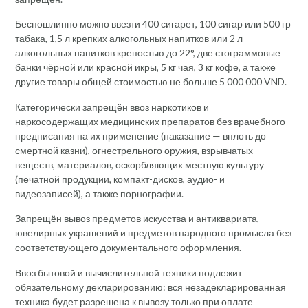
Беспошлинно можно ввезти 400 сигарет, 100 сигар или 500 гр
табака, 1,5 л крепких алкогольных напитков или 2 л
алкогольных напитков крепостью до 22°, две стограммовые
банки чёрной или красной икры, 5 кг чая, 3 кг кофе, а также
другие товары общей стоимостью не больше 5 000 000 VND.
Категорически запрещён ввоз наркотиков и
наркосодержащих медицинских препаратов без врачебного
предписания на их применение (наказание — вплоть до
смертной казни), огнестрельного оружия, взрывчатых
веществ, материалов, оскорбляющих местную культуру
(печатной продукции, компакт-дисков, аудио- и
видеозаписей), а также порнографии.
Запрещён вывоз предметов искусства и антиквариата,
ювелирных украшений и предметов народного промысла без
соответствующего документального оформления.
Ввоз бытовой и вычислительной техники подлежит
обязательному декларированию: вся незадекларированная
техника будет разрешена к вывозу только при оплате