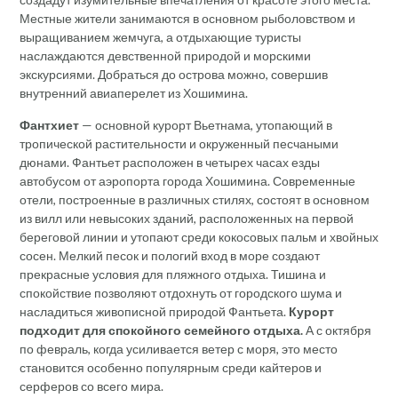
Местные жители занимаются в основном рыболовством и
выращиванием жемчуга, а отдыхающие туристы
наслаждаются девственной природой и морскими
экскурсиями. Добраться до острова можно, совершив
внутренний авиаперелет из Хошимина.
Фантхиет
— основной курорт Вьетнама, утопающий в
тропической растительности и окруженный песчаными
дюнами. Фантьет расположен в четырех часах езды
автобусом от аэропорта города Хошимина. Современные
отели, построенные в различных стилях, состоят в основном
из вилл или невысоких зданий, расположенных на первой
береговой линии и утопают среди кокосовых пальм и хвойных
сосен. Мелкий песок и пологий вход в море создают
прекрасные условия для пляжного отдыха. Тишина и
спокойствие позволяют отдохнуть от городского шума и
насладиться живописной природой Фантьета.
Курорт
подходит для спокойного семейного отдыха.
А с октября
по февраль, когда усиливается ветер с моря, это место
становится особенно популярным среди кайтеров и
серферов со всего мира.