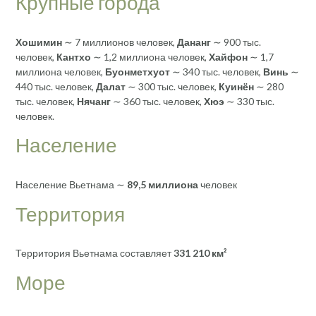
Крупные города
Хошимин
∼ 7 миллионов человек,
Дананг
∼ 900 тыс.
человек,
Кантхо
∼ 1,2 миллиона человек,
Хайфон
∼ 1,7
миллиона человек,
Буонметхуот
∼ 340 тыс. человек,
Винь
∼
440 тыс. человек,
Далат
∼ 300 тыс. человек,
Куинён
∼ 280
тыс. человек,
Нячанг
∼ 360 тыс. человек,
Хюэ
∼ 330 тыс.
человек.
Население
Население Вьетнама ∼
89,5 миллиона
человек
Территория
Территория Вьетнама составляет
331 210 км²
Море