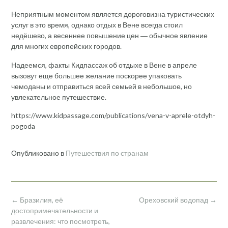
Неприятным моментом является дороговизна туристических
услуг в это время, однако отдых в Вене всегда стоил
недёшево, а весеннее повышение цен ― обычное явление
для многих европейских городов.
Надеемся, факты Кидпассаж об отдыхе в Вене в апреле
вызовут еще большее желание поскорее упаковать
чемоданы и отправиться всей семьей в небольшое, но
увлекательное путешествие.
https://www.kidpassage.com/publications/vena-v-aprele-otdyh-
pogoda
Опубликовано в
Путешествия по странам
Навигация
←
Бразилия, её
Ореховский водопад
→
по
достопримечательности и
записям
развлечения: что посмотреть,