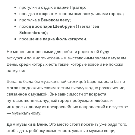
прогулки и отдых в
парке Пратер
;
поездка в открытом конном экипаже улицами города;
прогулка в
Венском лесу
;
поход в
зоопарк Шёнбрунн (Tiergarten
Schoenbrunn)
;
посещение
парка Фольксгартен
.
Не менее интересными для ребят и родителей будут
экскурсии по многочисленным выставочным залам и музеям
Вены, среди которых есть такие, которые вовсе и не похожи
на музеи:
Вена не была бы музыкальной столицей Европы, если бы не
могла предложить своим гостям тысячу и одно развлечение,
связанное с музыкой. Вне зависимости от возраста
путешественника, чудный город пробуждает любовь и
интерес к одному из прекраснейших направлений в искусстве
― музыкальному.
Дом музыки в Вене
. Это место стоит посетить уже ради того,
чтобы дать ребёнку возможность узнать о музыке вещи,