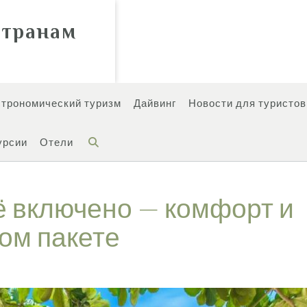
странам
строномический туризм
Дайвинг
Новости для туристов
урсии
Отели
ё включено — комфорт и
ом пакете