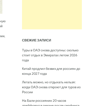
сную
ый
ами,
СВЕЖИЕ ЗАПИСИ
Туры в ОАЭ снова доступны: сколько
стоит отдых в Эмиратах летом 2026
года
Китай продлил безвиз для россиян до
конца 2027 года
Летать можно, но отдыхать нельзя:
когда ОАЭ снова откроют для туров из
России
На Бали россиянин 20 часов
дрейфовал в океане после серфинга