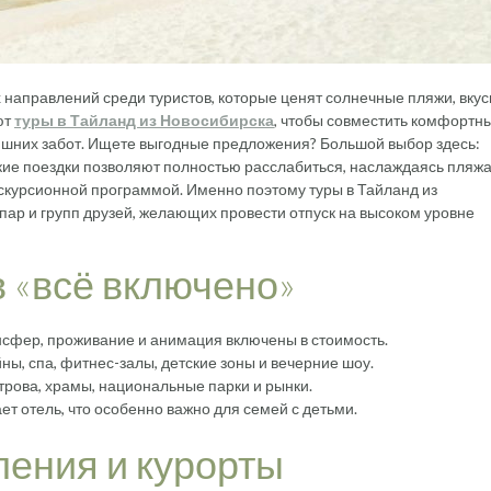
 направлений среди туристов, которые ценят солнечные пляжи, вку
ют
туры в Тайланд из Новосибирска
, чтобы совместить комфортн
лишних забот. Ищете выгодные предложения? Большой выбор здесь:
акие поездки позволяют полностью расслабиться, наслаждаясь пляж
курсионной программой. Именно поэтому туры в Тайланд из
пар и групп друзей, желающих провести отпуск на высоком уровне
 «всё включено»
нсфер, проживание и анимация включены в стоимость.
ны, спа, фитнес-залы, детские зоны и вечерние шоу.
трова, храмы, национальные парки и рынки.
т отель, что особенно важно для семей с детьми.
ения и курорты