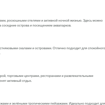
ми, роскошными отелями и активной ночной жизнью. Здесь можно
на соседние острова и посещением аквапарков.
стняковыми скалами и островами. Отлично подходит для спокойног
.
рой, торговыми центрами, ресторанами и развлекательными
енят активный отдых.
яжами и зелёными тропическими пейзажами. Идеально подходит дл