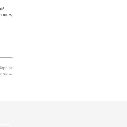
ей.
олнцем,
ыбирают
налы
→