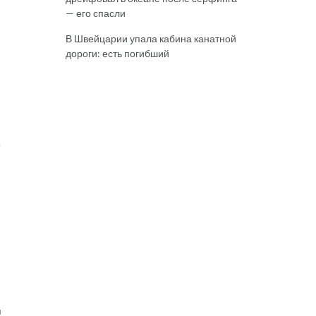
— его спасли
В Швейцарии упала кабина канатной
дороги: есть погибший
о
я