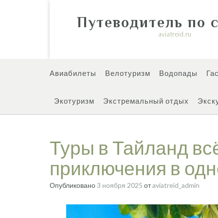
Перейти
к
Путеводитель по 
содержимому
aviatreid.ru
Авиабилеты
Велотуризм
Водопады
Га
Экотуризм
Экстремальный отдых
Экск
Туры в Тайланд вс
приключения в одн
Опубликовано
3 ноября 2025
от
aviatreid_admin