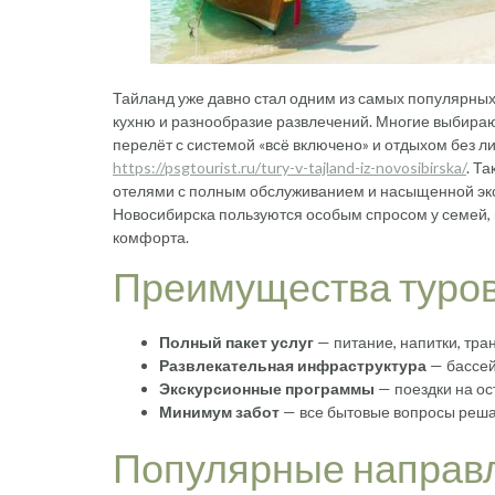
Тайланд уже давно стал одним из самых популярных
кухню и разнообразие развлечений. Многие выбира
перелёт с системой «всё включено» и отдыхом без 
https://psgtourist.ru/tury-v-tajland-iz-novosibirska/
. Т
отелями с полным обслуживанием и насыщенной экс
Новосибирска пользуются особым спросом у семей, 
комфорта.
Преимущества туров
Полный пакет услуг
— питание, напитки, тра
Развлекательная инфраструктура
— бассей
Экскурсионные программы
— поездки на ос
Минимум забот
— все бытовые вопросы решае
Популярные направл