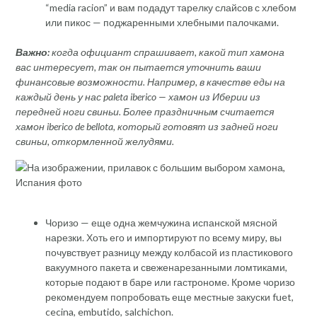
“media racion” и вам подадут тарелку слайсов с хлебом
или пикос — поджаренными хлебными палочками.
Важно:
когда официант спрашивает, какой тип хамона
вас интересует, так он пытается уточнить ваши
финансовые возможности. Например, в качестве еды на
каждый день у нас paleta iberico — хамон из Иберии из
передней ноги свиньи. Более праздничным считается
хамон iberico de bellota, который готовят из задней ноги
свиньи, откормленной желудями.
Чоризо — еще одна жемчужина испанской мясной
нарезки. Хоть его и импортируют по всему миру, вы
почувствует разницу между колбасой из пластикового
вакуумного пакета и свеженарезанными ломтиками,
которые подают в баре или гастрономе. Кроме чоризо
рекомендуем попробовать еще местные закуски fuet,
cecina, embutido, salchichon.