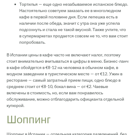
Тортилья — еще одно незабываемое испанское блюдо.
Настоятельно советуем заказать ее в многолюдном
кафе в первой половине дня. Если лепешка есть в
наличии после обеда, значит с утра она уже успела
подсохнуть и стала не такой вкусной. Также учтите, что
в супермаркетах продается совсем не то, что вам стоит
попробовать.
В Испании цены в кафе часто не включают налог, поэтому
стоит внимательно вчитываться в цифры в меню. Бизнес-ланч
в кафе обойдется в €8-12 на человека в обычном кафе, в
модном заведении в туристическом месте — от €12. Ужин в
ресторане — самый затратный прием пищи, одно блюдо в
среднем стоит от €8-10, бокал вина — от €2. Чаевые
включены в стоимость, но, если вам понравилось
обслуживание, можно отблагодарить официанта отдельной
купюрой.
Шоппинг
Шоппинг в Испании — отдельная категория развлечений, без