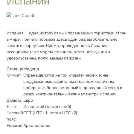
Испания
Испания — одна из трех самых посещаемых туристами стран
в мире. Причем, побывав здесь один раз, вы обязательно
захотите вернуться. Время, проведенное в Испании,
ассоциируется с морем, солнцем, отменной кухней и
удовольствием, получаемым от жизни.
Столица
Мадрид
Климат
Страна делится на три климатических зоны —
средиземноморский климат на юго-восточном
побережье, более ветреный и прохладный север и
резко-континентальный климат внутри Испании.
Валюта
Евро
Язык
Испанский (кастильский)
Часовой
CET (UTC+1, летом UTC+2)
пояс
Религия
Христианство