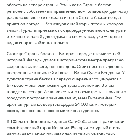
область на севере страны. Речь идет о Стране басков —
регионе с собственным правительством. Благодаря удачному
расположению возле океана и гор, в Стране басков всегда
приятная погода — без изнуряющей жары летом и холодов
зимой. Туристы приезжают сюда ради уникальной культуры и
отличных условий для отдыха на свежем воздухе — горных
видов спорта, хайкинга, гольфа.
Столица Страны басков — Витория, город с тысячелетней
историей. Фасады домов в историческом центре прекрасно
сохранились по сегодняшний день. Стоит посетить дворцы,
построенные в начале XVI века — Вилья Суос и Бенданья. У
туристов страна басков в первую очередь ассоциируется с
Бильбао — экономическим центром автономии. В этом
городке на севере Испании есть что посмотреть — начиная от
городских построек и заканчивая музеем Гуггенхайма. Это
архитектурный шедевр площадью 24 000 кв. м., который
ежегодно посещают около миллиона туристов.
В 103 км от Витории находится Сан-Себастьян, практически
самый красивый город Испании. Его архитектурный стиль
напоминает Париж, причем одно из самых живописных