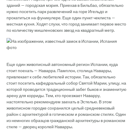
зданий — городская мэрия. Приехав в Бильбао, обязательно
нужно посетить парк развлечений на горе Игельдо и
прокатиться на фуникулере. Еще один пункт чеклиста —
местная кухня. Ходят слухи, что город занимает первое место
по количеству мишленовских звезд на квадратный метр.
Еще один живописный автономный регион Испании, куда
стоит поехать — Наварра. Памплон, столица Наварры,
привлекает к себе любителей истории. Так, обязательно
стоит посетить кафедральный собор Святой Марии, улицу, на
которой проводится традиционный забег быков и знаменитую
арену для корриды. Тем, кто проезжает Наварру,
настоятельно рекомендуем заехать в Эстелью. В этом
живописном городке сохранился целый средневековый
район с архитектурой в готическом и романском стилях. Один
из немногих образцов гражданской архитектуры в романском
стиле — дворец королей Наварры.