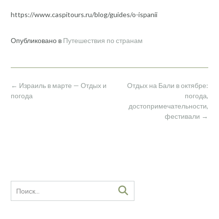
https://www.caspitours.ru/blog/guides/o-ispanii
Опубликовано в
Путешествия по странам
Навигация
←
Израиль в марте — Отдых и
Отдых на Бали в октябре:
по
погода
погода,
записям
достопримечательности,
фестивали
→