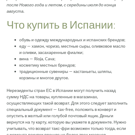
после Нового года и летом, с середины июля до конца
августа.
Что купить в Испании:
обувь и одежду международных и испанских брендов;
еду — хамон, чоризо, местные сыры, оливковое масло
и оливки, засахаренные фиалки;
вина — Rioja, Cava;
косметику местных брендов;
традиционные сувениры — кастаньеты, шляпы,
корзины и многое другое.
Нерезиденты стран ЕС в Испании могут получить назад
сумму НДС на товары, купленные в магазинах,
осуществляющих такой возврат. Для этого следует заполнить
специальный документ — tax-free, положить в конверт и
опустить в желтый или голубой почтовый ящик. Деньги
вернутся на ту карту, которую вы укажете в документе. Нужно
учитывать, что возврат такс-фри возможен только тогда, если
с момента покупки прошло не более трех месяцев.