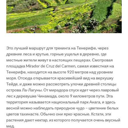
Это лучший маршрут для трекинга на Тенерифе, через
древние леса и крутые, горные ущелья в деревню, где
местные жители живут в настоящих пещерах. Смотровая
площадка Mirador de Cruz del Carmen, самая известная на
Тенерифе, находится на высоте 920 метров над уровнем
моря. Отсюда открывается красивейший вид на верхушку
Тейде, и даже можно рассмотреть улочки древней столицы
острова Ла-Лагуны. От мирадора спуск идет через лавровый
лес к деревушке Чинамада, около 9 километров пути. Эта
территория называется национальный парк Анага, и здесь
весной можно наблюдать природное чудо – цветение белых
цветов тахинасте. Обычно они ярко-красные. Кстати, эти
растения дают нектар, из которого получается очень вкусный
мед.