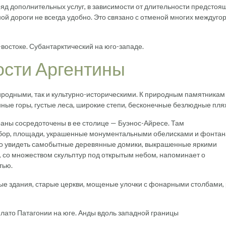
яд дополнительных услуг, в зависимости от длительности предстоя
й дороги не всегда удобно. Это связано с отменой многих междуго
востоке. Субантарктический на юго-западе.
сти Аргентины
иродными, так и культурно-историческими. К природным памятникам
ные горы, густые леса, широкие степи, бесконечные безлюдные пля
аны сосредоточены в ее столице — Буэнос-Айресе. Там
обор, площади, украшенные монументальными обелисками и фонтан
жно увидеть самобытные деревянные домики, выкрашенные яркими
, со множеством скульптур под открытым небом, напоминает о
тью.
ые здания, старые церкви, мощеные улочки с фонарными столбами,
Плато Патагонии на юге. Анды вдоль западной границы