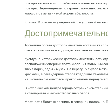
поездка весьма комфортабельна и может включать р
поездки. Перемещение по стране с помощью железно
маршрутов из-за низкой их рентабельности.
Климат: В основном умеренный. Засушливый на юго-
Достопримечательно
Аргентина богата достопримечательностями, как пр
относят живописные водопады, высокие величествен
Культурно-исторические достопримечательности стр
расположены:оперный театр «Колон», Столичный с
тихие парки, сады и музеи. На берегу Риачуэло мо
красками, а легендарное старое кладбище Реколеты
национальном культовом преклонением перед смер
В историческом центре города сохранились старинн
антиквариата и множество уютных баров.
Местность: Богатые равнины в северной половине. 