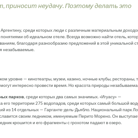
, приносит неудачу. Поэтому делать это
 Аргентину, среди которых люди с различным материальным доходо
понятиями об идеальном отеле. Всегда возможно найти отель, кото
ованиям, благодаря разнообразию предложений в этой уникальной с
ся незабываемые.
ом уровне — кинотеатры, музеи, казино, ночные клубы, рестораны, 
омогут интересно провести время. Но красота природы незабываема
ных парков
, среди которых два самых значимых. «Игуасу» —
На его территории 275 водопадов, среди которых самый большой во
щий из 14 отдельных — Гарганте-дель-Дьябло. Национальный парк Ло
и славится своим ледником, именуемым Перито Морено. Он выступае
 Ледник крошится и его фрагменты с грохотом падают в озеро.