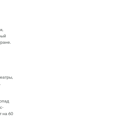
м,
рый
тране.
театры,
.
допад
с-
т на 60