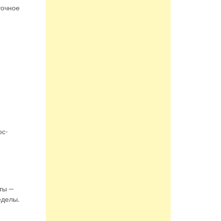
точное
ос-
ты —
еделы.