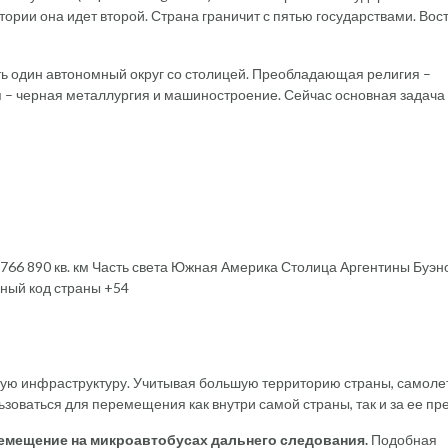
тории она идет второй. Страна граничит с пятью государствами. Вос
сть один автономный округ со столицей. Преобладающая религия –
– черная металлургия и машиностроение. Сейчас основная задача
766 890 кв. км Часть света Южная Америка Столица Аргентины Буэн
нный код страны +54
ную инфраструктуру. Учитывая большую территорию страны, самоле
оваться для перемещения как внутри самой страны, так и за ее пр
емещение на микроавтобусах дальнего следования.
Подобная