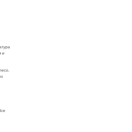
атура
м и
песо.
но
Все