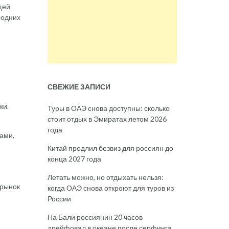
щей
родних
СВЕЖИЕ ЗАПИСИ
жи.
Туры в ОАЭ снова доступны: сколько
стоит отдых в Эмиратах летом 2026
года
ами,
Китай продлил безвиз для россиян до
конца 2027 года
Летать можно, но отдыхать нельзя:
 рынок
когда ОАЭ снова откроют для туров из
России
На Бали россиянин 20 часов
дрейфовал в океане после серфинга