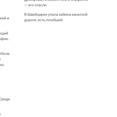
— его спасли
В Швейцарии упала кабина канатной
рией и
дороги: есть погибший
еющий
афии,
утболе
В
ны.
 Среди
о