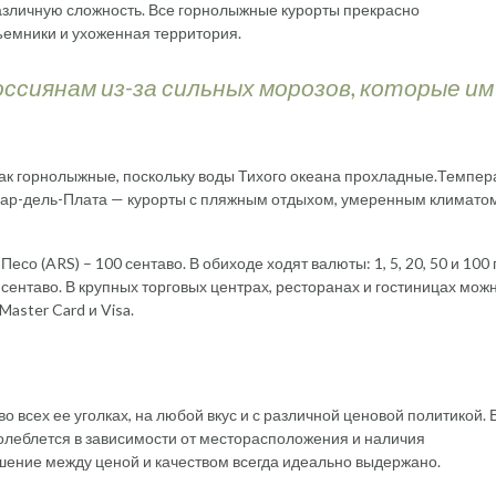
личную сложность. Все горнолыжные курорты прекрасно
ъемники и ухоженная территория.
сиянам из-за сильных морозов, которые им
 как горнолыжные, поскольку воды Тихого океана прохладные.Темпер
 Мар-дель-Плата — курорты с пляжным отдыхом, умеренным климато
о (ARS) – 100 сентаво. В обиходе ходят валюты: 1, 5, 20, 50 и 100 
 сентаво. В крупных торговых центрах, ресторанах и гостиницах мож
Master Card и Visa.
 всех ее уголках, на любой вкус и с различной ценовой политикой. 
олеблется в зависимости от месторасположения и наличия
ошение между ценой и качеством всегда идеально выдержано.