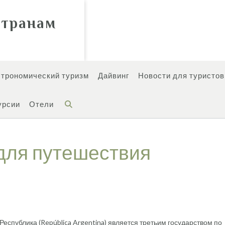
странам
строномический туризм
Дайвинг
Новости для туристов
урсии
Отели
для путешествия
еспублика (República Argentina) является третьим государством по