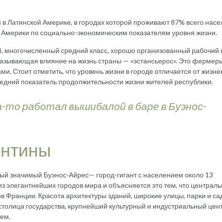
 в Латинской Америке, в городах которой проживают 87% всего насе
 Америки по социально-экономическим показателям уровня жизни.
, многочисленный средний класс, хорошо организованный рабочий 
оказывающая влияние на жизнь страны — «эстансьерос». Это фермеры
. Стоит отметить, что уровень жизни в городе отличается от жизне
редний показатель продолжительности жизни жителей республики.
а-то работал вышибалой в баре в Буэнос-
ентины
ый значимый Буэнос-Айрес— город-гигант с населением около 13
з элегантнейших городов мира и объясняется это тем, что централ
ов Франции. Красота архитектуры зданий, широкие улицы, парки и с
 столица государства, крупнейший культурный и индустриальный цент
ем.