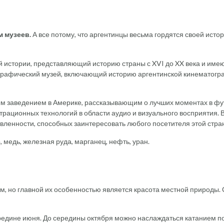
 музеев.
А все потому, что аргентинцы весьма гордятся своей исто
 истории, представляющий историю страны с XVI до XX века и им
графический музей, включающий историю аргентинской кинематогр
ым заведением в Америке, рассказывающим о лучших моментах в ф
трационных технологий в области аудио и визуального восприятия. 
вленности, способных заинтересовать любого посетителя этой стра
 медь, железная руда, марганец, нефть, уран.
, но главной их особенностью является красота местной природы.
редине июня. До середины октября можно наслаждаться катанием п