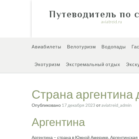
Перейти
к
Путеводитель по 
содержимому
aviatreid.ru
Авиабилеты
Велотуризм
Водопады
Га
Экотуризм
Экстремальный отдых
Экск
Страна аргентина 
Опубликовано
17 декабря 2023
от
aviatreid_admin
Аргентина
Аргентина – страна в Южной Америке. Аргентинская Р