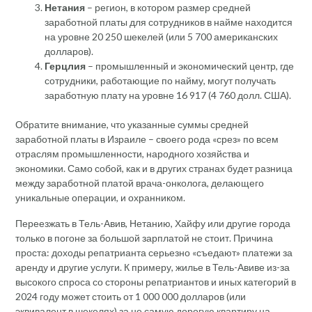
Нетания
– регион, в котором размер средней
заработной платы для сотрудников в найме находится
на уровне 20 250 шекелей (или 5 700 американских
долларов).
Герцлия
– промышленный и экономический центр, где
сотрудники, работающие по найму, могут получать
заработную плату на уровне 16 917 (4 760 долл. США).
Обратите внимание, что указанные суммы средней
заработной платы в Израиле – своего рода «срез» по всем
отраслям промышленности, народного хозяйства и
экономики. Само собой, как и в других странах будет разница
между заработной платой врача-онколога, делающего
уникальные операции, и охранником.
Переезжать в Тель-Авив, Нетанию, Хайфу или другие города
только в погоне за большой зарплатой не стоит. Причина
проста: доходы репатрианта серьезно «съедают» платежи за
аренду и другие услуги. К примеру, жилье в Тель-Авиве из-за
высокого спроса со стороны репатриантов и иных категорий в
2024 году может стоить от 1 000 000 долларов (или
эквивалент в шекелях) за не самую дорогую квартиру на