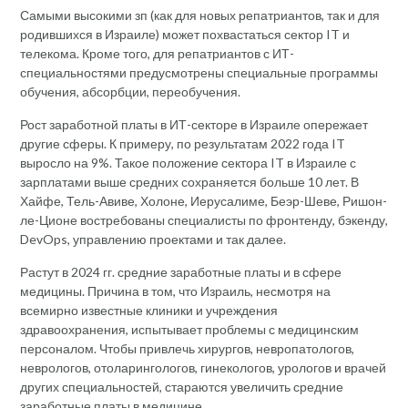
Самыми высокими зп (как для новых репатриантов, так и для
родившихся в Израиле) может похвастаться сектор IT и
телекома. Кроме того, для репатриантов с ИТ-
специальностями предусмотрены специальные программы
обучения, абсорбции, переобучения.
Рост заработной платы в ИТ-секторе в Израиле опережает
другие сферы. К примеру, по результатам 2022 года IT
выросло на 9%. Такое положение сектора IT в Израиле с
зарплатами выше средних сохраняется больше 10 лет. В
Хайфе, Тель-Авиве, Холоне, Иерусалиме, Беэр-Шеве, Ришон-
ле-Ционе востребованы специалисты по фронтенду, бэкенду,
DevOps, управлению проектами и так далее.
Растут в 2024 гг. средние заработные платы и в сфере
медицины. Причина в том, что Израиль, несмотря на
всемирно известные клиники и учреждения
здравоохранения, испытывает проблемы с медицинским
персоналом. Чтобы привлечь хирургов, невропатологов,
неврологов, отоларингологов, гинекологов, урологов и врачей
других специальностей, стараются увеличить средние
заработные платы в медицине.