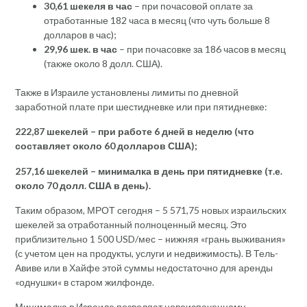
30,61 шекеля в час
– при почасовой оплате за
отработанные 182 часа в месяц (что чуть больше 8
долларов в час);
29,96 шек. в час
– при почасовке за 186 часов в месяц
(также около 8 долл. США).
Также в Израиле установлены лимиты по дневной
заработной плате при шестидневке или при пятидневке:
222,87 шекелей – при работе 6 дней в неделю (что
составляет около 60 долларов США);
257,16 шекелей – минималка в день при пятидневке (т.е.
около 70 долл. США в день).
Таким образом, МРОТ сегодня – 5 571,75 новых израильских
шекелей за отработанный полноценный месяц. Это
приблизительно 1 500 USD/мес – нижняя «грань выживания»
(с учетом цен на продукты, услуги и недвижимость). В Тель-
Авиве или в Хайфе этой суммы недостаточно для аренды
«однушки« в старом жилфонде.
Минималка в Израиле позволяет новоиспеченному