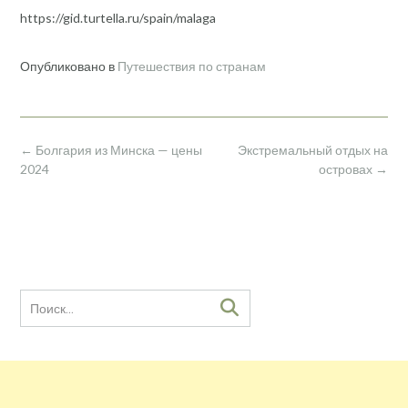
https://gid.turtella.ru/spain/malaga
Опубликовано в
Путешествия по странам
Навигация
←
Болгария из Минска — цены
Экстремальный отдых на
по
2024
островах
→
записям