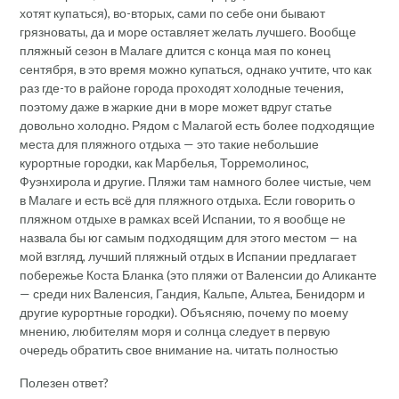
хотят купаться), во-вторых, сами по себе они бывают
грязноваты, да и море оставляет желать лучшего. Вообще
пляжный сезон в Малаге длится с конца мая по конец
сентября, в это время можно купаться, однако учтите, что как
раз где-то в районе города проходят холодные течения,
поэтому даже в жаркие дни в море может вдруг статье
довольно холодно. Рядом с Малагой есть более подходящие
места для пляжного отдыха — это такие небольшие
курортные городки, как Марбелья, Торремолинос,
Фуэнхирола и другие. Пляжи там намного более чистые, чем
в Малаге и есть всё для пляжного отдыха. Если говорить о
пляжном отдыхе в рамках всей Испании, то я вообще не
назвала бы юг самым подходящим для этого местом — на
мой взгляд, лучший пляжный отдых в Испании предлагает
побережье Коста Бланка (это пляжи от Валенсии до Аликанте
— среди них Валенсия, Гандия, Кальпе, Альтеа, Бенидорм и
другие курортные городки). Объясняю, почему по моему
мнению, любителям моря и солнца следует в первую
очередь обратить свое внимание на. читать полностью
Полезен ответ?