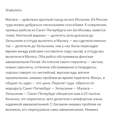
Shakymiss
Малага — довольно крупный город на юге Испании. Из России
туда можно добраться несколькими способами. К сожалению,
прямых рейсов из Санкт-Петербурга нет (из Москвы, кажется,
тоже). Неплохой вариант — долететь (или доехать) до
Хельсинки и оттуда вылететь в Малагу — мы сделали именно
так — долетели до Хельсинки, там у нас была пересадка
(время между рейсами составляло пару часов), а оттуда мы
вылетели в Малагу. Оба рейса обслуживала финская
авиакомпания Finnair. Из плюсов такого перелета — чистые,
новые самолеты, отличное обслуживание (стюардессы
хорошо говорят по-английски), вкусная еда, мягкое
приземление, никаких проблем во время перелета. Минус, в
общем-то, один — это цена. Перелет туда -обратно по
маршруту Санкт-Петербург — Хельсинки — Малага —
Хельсинки — Санкт-Петербург обошелся нам в 23 тысячи.
Конечно, это переплата, зато долетели с комфортом очень
надежной авиакомпанией. С багажом никаких проблем не
возникло, его перегружала сама авиакомпания. Никаких