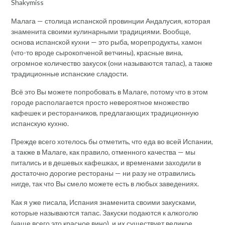
Shakymiss
Малага — столица испанской провинции Андалусия, которая
знаменита своими кулинарными традициями. Вообще,
основа испанской кухни — это рыба, морепродукты, хамон
(что-то вроде сырокопченой ветчины), красные вина,
огромное количество закусок (они называются тапас), а также
традиционные испанские сладости.
Всё это Вы можете попробовать в Малаге, потому что в этом
городе располагается просто невероятное множество
кафешек и ресторанчиков, предлагающих традиционную
испанскую кухню.
Прежде всего хотелось бы отметить, что еда во всей Испании,
а также в Малаге, как правило, отменного качества — мы
питались и в дешевых кафешках, и временами заходили в
достаточно дорогие рестораны — ни разу не отравились
нигде, так что Вы смело можете есть в любых заведениях.
Как я уже писала, Испания знаменита своими закусками,
которые называются тапас. Закуски подаются к алкоголю
(чаще всего это красное вино), и их существует великое