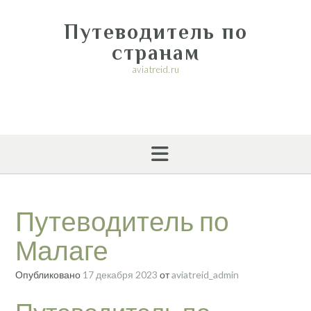
Перейти
к
Путеводитель по
содержимому
странам
aviatreid.ru
Путеводитель по
Малаге
Опубликовано
17 декабря 2023
от
aviatreid_admin