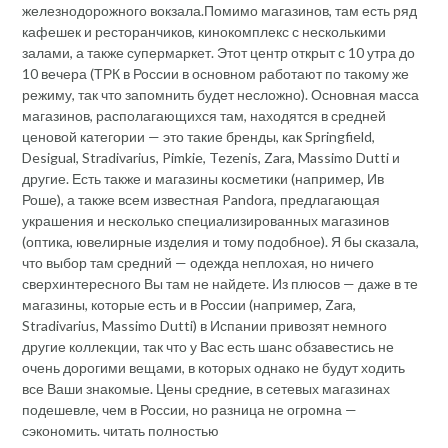
железнодорожного вокзала.Помимо магазинов, там есть ряд
кафешек и ресторанчиков, кинокомплекс с несколькими
залами, а также супермаркет. Этот центр открыт с 10 утра до
10 вечера (ТРК в России в основном работают по такому же
режиму, так что запомнить будет несложно). Основная масса
магазинов, располагающихся там, находятся в средней
ценовой категории — это такие бренды, как Springfield,
Desigual, Stradivarius, Pimkie, Tezenis, Zara, Massimo Dutti и
другие. Есть также и магазины косметики (например, Ив
Роше), а также всем известная Pandora, предлагающая
украшения и несколько специализированных магазинов
(оптика, ювелирные изделия и тому подобное). Я бы сказала,
что выбор там средний — одежда неплохая, но ничего
сверхинтересного Вы там не найдете. Из плюсов — даже в те
магазины, которые есть и в России (например, Zara,
Stradivarius, Massimo Dutti) в Испании привозят немного
другие коллекции, так что у Вас есть шанс обзавестись не
очень дорогими вещами, в которых однако не будут ходить
все Ваши знакомые. Цены средние, в сетевых магазинах
подешевле, чем в России, но разница не огромна —
сэкономить. читать полностью