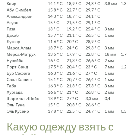
Каир
14,1 ° С
18,9 ° С
24,8 ° С
3.8 мм
1.3
Абу-Симбел
15,8 ° С
22,7 ° С
29,7 ° С
Александрия
14,3 ° С
18,7 ° С
24,1 ° С
Асуан
15 ° С
21,5 ° С
29,1 ° С
Гиза
13 ° С
19,2 ° С
25,4 ° С
3 мм
Дахаб
15,7 ° С
21,1 ° С
26,5 ° С
1 мм
Луксор
11,6 ° С
20 ° C
28,9 ° С
Марса Алам
18,7 ° С
24 ° С
29,3 ° С
3 мм
Мерса-Матрух
13,5 ° С
17,9 ° С
22,8 ° С
18 мм
1,7
Нувейба
16 ° С
21,3 ° С
26,6 ° С
2 мм
Порт-Саид
17,5 ° С
20,4 ° С
23 ° С
7 мм
1.2
Бур Сафага
16,3 ° С
21,6 ° С
27 ° С
1 мм
Сахл Хашиш
15,1 ° С
20,7 ° С
26,4 ° С
1 мм
Таба
16,3 ° С
21,8 ° С
27,3 ° С
3 мм
Хургада
16,6 ° С
21 ° С
26,8 ° С
2 мм
Шарм-эль-Шейх
18,9 ° С
27 ° С
3,3 мм
0,4
Эль-Гуна
15 ° С
20,8 ° С
26,6 ° С
Эль Кусейр
17,8 ° С
22,5 ° С
24,7 ° С
1 мм
0,5
Какую одежду взять с