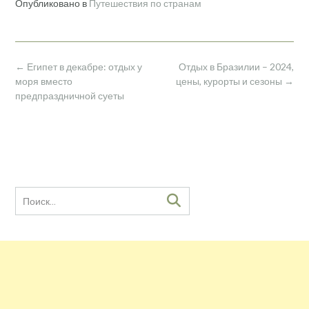
Опубликовано в
Путешествия по странам
Навигация
←
Египет в декабре: отдых у
Отдых в Бразилии – 2024,
по
моря вместо
цены, курорты и сезоны
→
записям
предпраздничной суеты