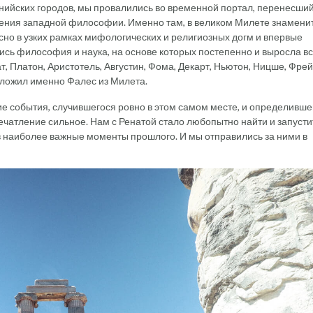
нийских городов, мы провалились во временной портал, перенесший
ождения западной философии. Именно там, в великом Милете знамени
есно в узких рамках мифологических и религиозных догм и впервые
ись философия и наука, на основе которых постепенно и выросла в
, Платон, Аристотель, Августин, Фома, Декарт, Ньютон, Ницше, Фрей
роложил именно Фалес из Милета.
ие события, случившегося ровно в этом самом месте, и определивше
печатление сильное. Нам с Ренатой стало любопытно найти и запуст
в наиболее важные моменты прошлого. И мы отправились за ними в