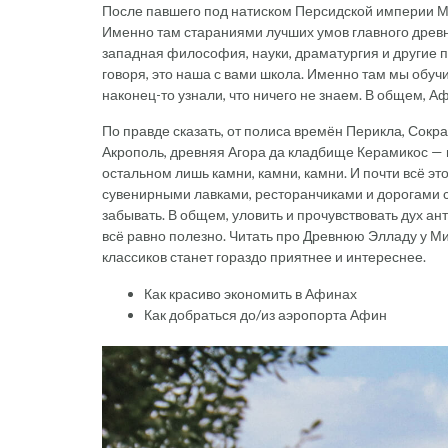
После павшего под натиском Персидской империи М
Именно там стараниями лучших умов главного древ
западная философия, науки, драматургия и другие 
говоря, это наша с вами школа. Именно там мы обучи
наконец-то узнали, что ничего не знаем. В общем, 
По правде сказать, от полиса времён Перикла, Сокр
Акрополь, древняя Агора да кладбище Керамикос — п
остальном лишь камни, камни, камни. И почти всё эт
сувенирными лавками, ресторанчиками и дорогами с
забывать. В общем, уловить и прочувствовать дух ан
всё равно полезно. Читать про Древнюю Элладу у Ми
классиков станет гораздо приятнее и интереснее.
Как красиво экономить в Афинах
Как добраться до/из аэропорта Афин