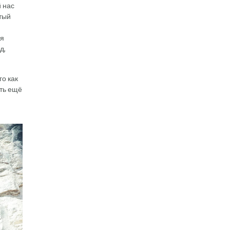
 нас
тый
ся
д,
го как
ить ещё