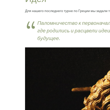
Для нашего последнего турне по Греции мы задали т
Паломничество к первоначал
где родились и расцвели иде
будущее.