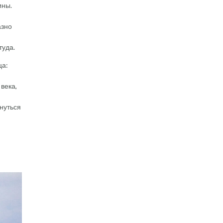
ины.
азно
туда.
ца:
века,
снуться