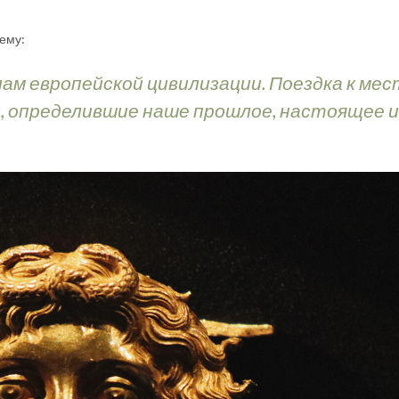
ему:
ам европейской цивилизации. Поездка к мес
и, определившие наше прошлое, настоящее и