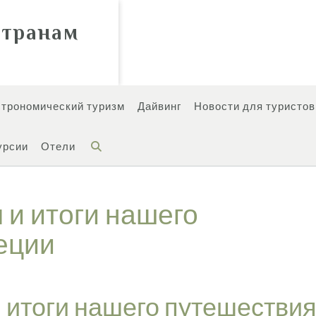
странам
строномический туризм
Дайвинг
Новости для туристов
урсии
Отели
 и итоги нашего
еции
 итоги нашего путешестви