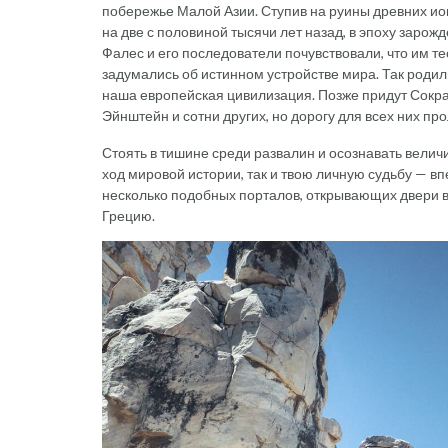
побережье Малой Азии. Ступив на руины древних ио
на две с половиной тысячи лет назад, в эпоху зар
Фалес и его последователи почувствовали, что им т
задумались об истинном устройстве мира. Так родил
наша европейская цивилизация. Позже придут Сократ
Эйнштейн и сотни других, но дорогу для всех них п
Стоять в тишине среди развалин и осознавать велич
ход мировой истории, так и твою личную судьбу — в
несколько подобных порталов, открывающих двери 
Грецию.