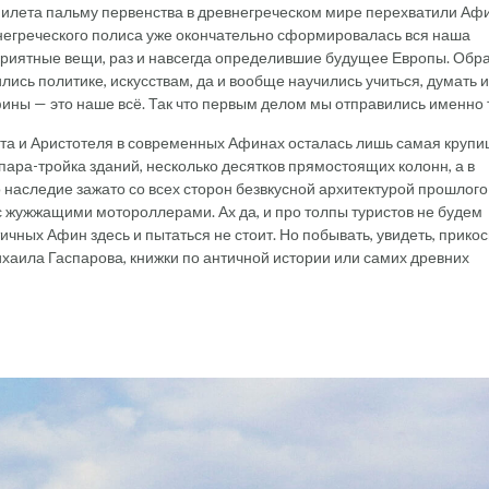
илета пальму первенства в древнегреческом мире перехватили Аф
негреческого полиса уже окончательно сформировалась вся наша
приятные вещи, раз и навсегда определившие будущее Европы. Обр
лись политике, искусствам, да и вообще научились учиться, думать и
Афины — это наше всё. Так что первым делом мы отправились именно 
ата и Аристотеля в современных Афинах осталась лишь самая крупи
ара-тройка зданий, несколько десятков прямостоящих колонн, а в
о наследие зажато со всех сторон безвкусной архитектурой прошлого 
 жужжащими мотороллерами. Ах да, и про толпы туристов не будем
тичных Афин здесь и пытаться не стоит. Но побывать, увидеть, прико
хаила Гаспарова, книжки по античной истории или самих древних