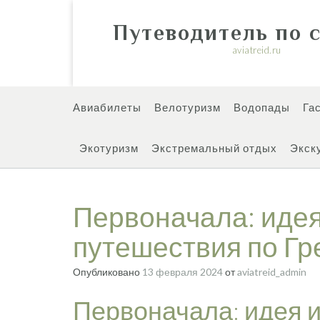
Перейти
к
Путеводитель по 
содержимому
aviatreid.ru
Авиабилеты
Велотуризм
Водопады
Га
Экотуризм
Экстремальный отдых
Экск
Первоначала: идея
путешествия по Гр
Опубликовано
13 февраля 2024
от
aviatreid_admin
Первоначала: идея и