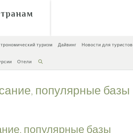
странам
строномический туризм
Дайвинг
Новости для туристов
урсии
Отели
исание, популярные базы
ание, популярные базы