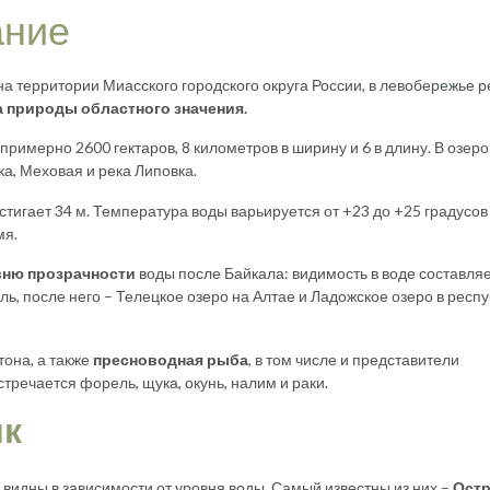
ание
а территории Миасского городского округа России, в левобережье р
а природы областного значения.
 примерно 2600 гектаров, 8 километров в ширину и 6 в длину. В озеро
ка, Меховая и река Липовка.
стигает 34 м. Температура воды варьируется от +23 до +25 градусов
мя.
вню прозрачности
воды после Байкала: видимость в воде составляе
уль, после него – Телецкое озеро на Алтае и Ладожское озеро в респ
тона, а также
пресноводная рыба
, в том числе и представители
стречается форель, щука, окунь, налим и раки.
як
е видны в зависимости от уровня воды. Самый известны из них –
Ост