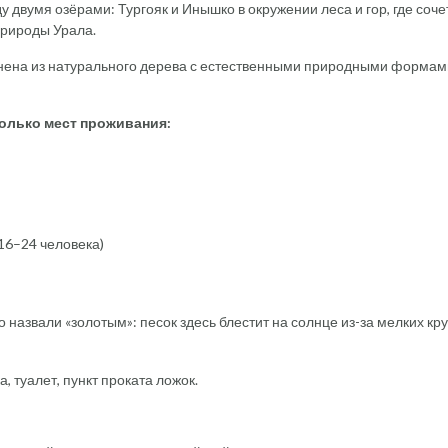
двумя озёрами: Тургояк и Инышко в окружении леса и гор, где соче
природы Урала.
лнена из натурального дерева с естественными природными формам
олько мест проживания:
16–24 человека)
о назвали «золотым»: песок здесь блестит на солнце из-за мелких кр
 туалет, пункт проката ложок.