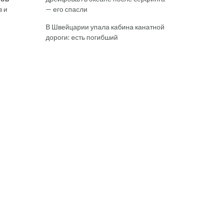
— его спасли
в и
В Швейцарии упала кабина канатной
дороги: есть погибший