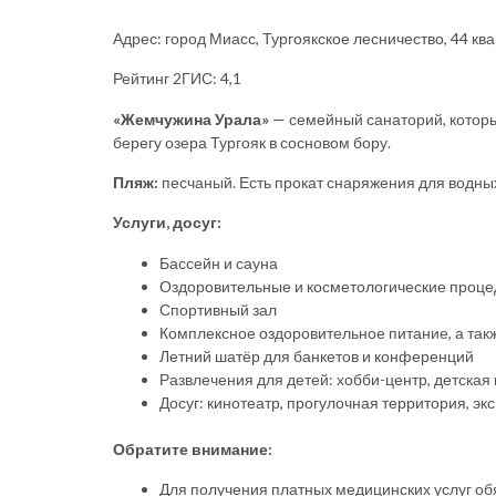
Адрес: город Миасс, Тургоякское лесничество, 44 кв
Рейтинг 2ГИС: 4,1
«Жемчужина Урала»
— семейный санаторий, который
берегу озера Тургояк в сосновом бору.
Пляж:
песчаный. Есть прокат снаряжения для водных
Услуги, досуг:
Бассейн и сауна
Оздоровительные и косметологические процед
Спортивный зал
Комплексное оздоровительное питание, а такж
Летний шатёр для банкетов и конференций
Развлечения для детей: хобби-центр, детская
Досуг: кинотеатр, прогулочная территория, эк
Обратите внимание:
Для получения платных медицинских услуг об