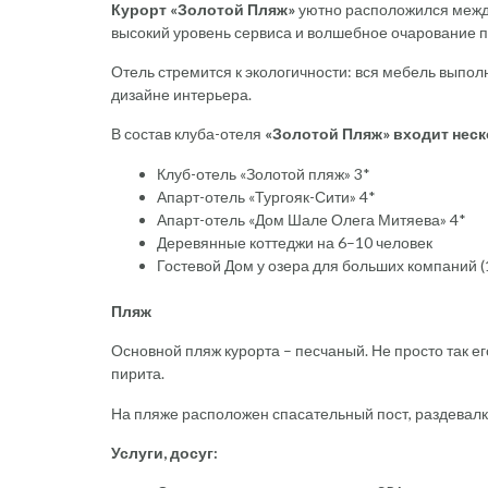
Курорт «Золотой Пляж»
уютно расположился между 
высокий уровень сервиса и волшебное очарование 
Отель стремится к экологичности: вся мебель выпо
дизайне интерьера.
В состав клуба-отеля
«Золотой Пляж» входит неск
Клуб-отель «Золотой пляж» 3*
Апарт-отель «Тургояк-Сити» 4*
Апарт-отель «Дом Шале Олега Митяева» 4*
Деревянные коттеджи на 6–10 человек
Гостевой Дом у озера для больших компаний (
Пляж
Основной пляж курорта – песчаный. Не просто так ег
пирита.
На пляже расположен спасательный пост, раздевалка,
Услуги, досуг: