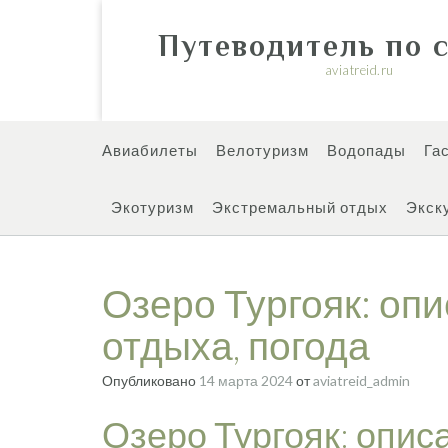
Перейти
к
Путеводитель по 
содержимому
aviatreid.ru
Авиабилеты
Велотуризм
Водопады
Га
Экотуризм
Экстремальный отдых
Экск
Озеро Тургояк: оп
отдыха, погода
Опубликовано
14 марта 2024
от
aviatreid_admin
Озеро Тургояк: опис