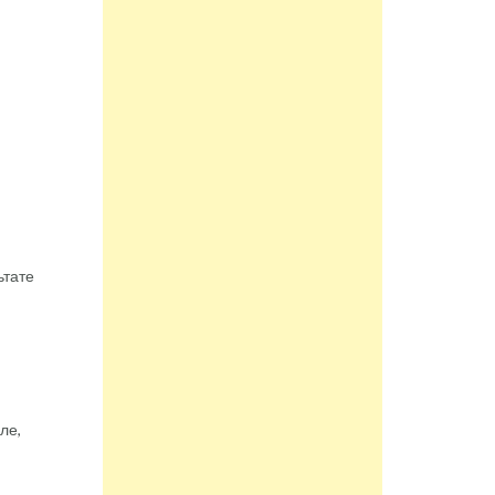
ьтате
ле,