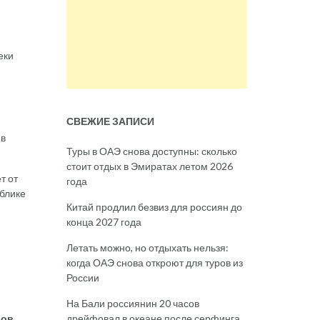
еки
СВЕЖИЕ ЗАПИСИ
 в
Туры в ОАЭ снова доступны: сколько
стоит отдых в Эмиратах летом 2026
т от
года
ублике
Китай продлил безвиз для россиян до
конца 2027 года
Летать можно, но отдыхать нельзя:
когда ОАЭ снова откроют для туров из
России
На Бали россиянин 20 часов
дрейфовал в океане после серфинга
ров