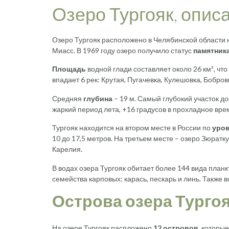
Озеро Тургояк, опис
Озеро Тургояк расположено в Челябинской области н
Миасс. В 1969 году озеро получило статус
памятник
Площадь
водной глади составляет около 26 км², что
впадает 6 рек: Крутая, Пугачевка, Кулешовка, Бобров
Средняя
глубина
– 19 м. Самый глубокий участок до
жаркий период лета, +16 градусов в прохладное вре
Тургояк находится на втором месте в России по
уро
10 до 17,5 метров. На третьем месте – озеро Зюратк
Карелия.
В водах озера Тургояк обитает более 144 вида планк
семейства карповых: карась, пескарь и линь. Также в
Острова озера Турго
На озере Тургояк распложено
12 островов
, которы