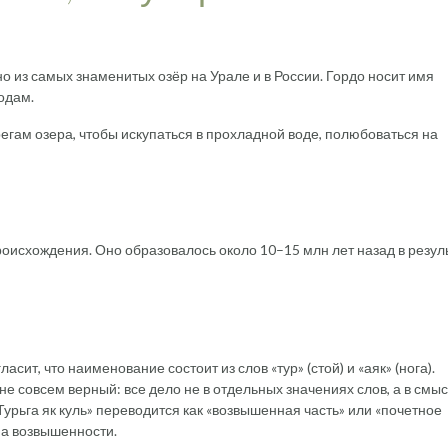
о из самых знаменитых озёр на Урале и в России. Гордо носит имя
одам.
егам озера, чтобы искупаться в прохладной воде, полюбоваться на
оисхождения. Оно образовалось около 10–15 млн лет назад в резул
ит, что наименование состоит из слов «тур» (стой) и «аяк» (нога).
не совсем верный: все дело не в отдельных значениях слов, а в смыс
урьга як куль» переводится как «возвышенная часть» или «почетное
 на возвышенности.