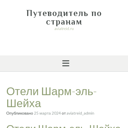
Перейти
к
Путеводитель по
содержимому
странам
aviatreid.ru
Отели Шарм-эль-
Шейха
Опубликовано
25 марта 2024
от
aviatreid_admin