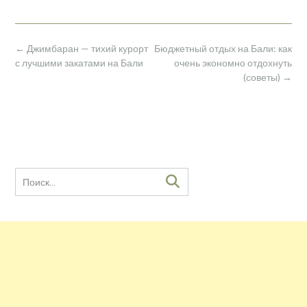
Навигация
←
Джимбаран — тихий курорт
Бюджетный отдых на Бали: как
по
с лучшими закатами на Бали
очень экономно отдохнуть
записям
(советы)
→