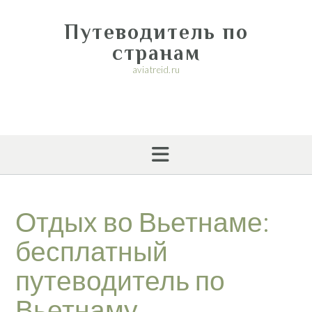
Перейти
к
Путеводитель по
содержимому
странам
aviatreid.ru
Отдых во Вьетнаме:
бесплатный
путеводитель по
Вьетнаму