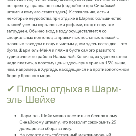
по прилету, правда не всем (подробнее про Синайский
штамп и кому его ставят здесь). К сожалению, есть и
некоторые неудобства при отдыхе в Шарме: большинство
пляжей усеяны коралловыми рифами, вход в воду там
затруднен. Обычно вход в воду осуществляется со
специальных понтонов, а привычных песчаных пляжей с
плавным заходом в воду и чистым дном здесь всего два – это
бухта Шарм-эль-Майя и пляж в бухте самого развитого
туристического района Наама Бэй. Конечно, за удовольствия
надо платить, а поэтому цены здесь примерно на 15% выше,
чем, например, в Хургаде, находящейся на противоположном
берегу Красного моря.
✔ Плюсы отдыха в Шарм-
эль-Шейхе
Шарм-эль-Шейх можно посетить по бесплатному
Синайскому штампу, что позволит сэкономить 25
долларов со сбора за визу.
На курорте есть собственный международный