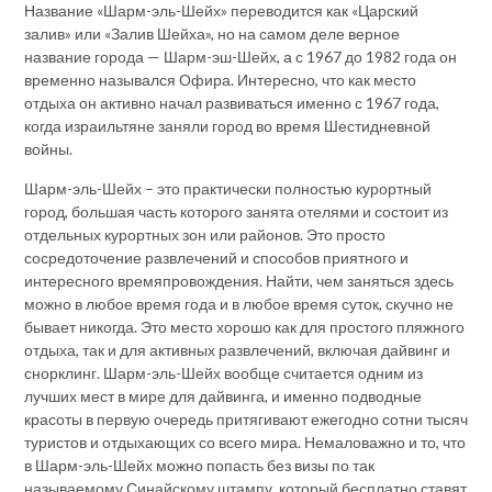
Название «Шарм-эль-Шейх» переводится как «Царский
залив» или «Залив Шейха», но на самом деле верное
название города — Шарм-эш-Шейх, а с 1967 до 1982 года он
временно назывался Офира. Интересно, что как место
отдыха он активно начал развиваться именно с 1967 года,
когда израильтяне заняли город во время Шестидневной
войны.
Шарм-эль-Шейх – это практически полностью курортный
город, большая часть которого занята отелями и состоит из
отдельных курортных зон или районов. Это просто
сосредоточение развлечений и способов приятного и
интересного времяпровождения. Найти, чем заняться здесь
можно в любое время года и в любое время суток, скучно не
бывает никогда. Это место хорошо как для простого пляжного
отдыха, так и для активных развлечений, включая дайвинг и
снорклинг. Шарм-эль-Шейх вообще считается одним из
лучших мест в мире для дайвинга, и именно подводные
красоты в первую очередь притягивают ежегодно сотни тысяч
туристов и отдыхающих со всего мира. Немаловажно и то, что
в Шарм-эль-Шейх можно попасть без визы по так
называемому Синайскому штампу, который бесплатно ставят