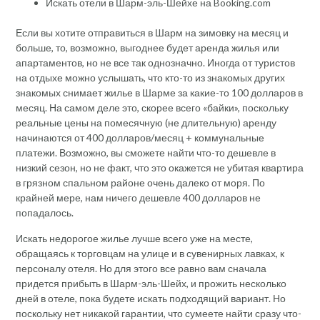
Искать отели в Шарм-эль-Шейхе на Booking.com
Если вы хотите отправиться в Шарм на зимовку на месяц и
больше, то, возможно, выгоднее будет аренда жилья или
апартаментов, но не все так однозначно. Иногда от туристов
на отдыхе можно услышать, что кто-то из знакомых других
знакомых снимает жилье в Шарме за какие-то 100 долларов в
месяц. На самом деле это, скорее всего «байки», поскольку
реальные цены на помесячную (не длительную) аренду
начинаются от 400 долларов/месяц + коммунальные
платежи. Возможно, вы сможете найти что-то дешевле в
низкий сезон, но не факт, что это окажется не убитая квартира
в грязном спальном районе очень далеко от моря. По
крайней мере, нам ничего дешевле 400 долларов не
попадалось.
Искать недорогое жилье лучше всего уже на месте,
обращаясь к торговцам на улице и в сувенирных лавках, к
персоналу отеля. Но для этого все равно вам сначала
придется прибыть в Шарм-эль-Шейх, и прожить несколько
дней в отеле, пока будете искать подходящий вариант. Но
поскольку нет никакой гарантии, что сумеете найти сразу что-