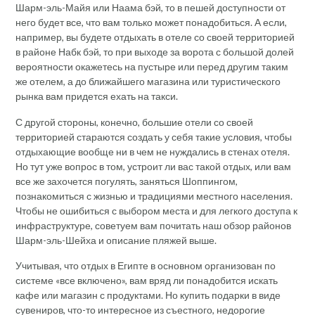
Шарм-эль-Майя или Наама бэй, то в пешей доступности от
него будет все, что вам только может понадобиться. А если,
например, вы будете отдыхать в отеле со своей территорией
в районе Набк бэй, то при выходе за ворота с большой долей
вероятности окажетесь на пустыре или перед другим таким
же отелем, а до ближайшего магазина или туристического
рынка вам придется ехать на такси.
С другой стороны, конечно, большие отели со своей
территорией стараются создать у себя такие условия, чтобы
отдыхающие вообще ни в чем не нуждались в стенах отеля.
Но тут уже вопрос в том, устроит ли вас такой отдых, или вам
все же захочется погулять, заняться Шоппингом,
познакомиться с жизнью и традициями местного населения.
Чтобы не ошибиться с выбором места и для легкого доступа к
инфраструктуре, советуем вам почитать наш обзор районов
Шарм-эль-Шейха и описание пляжей выше.
Учитывая, что отдых в Египте в основном организован по
системе «все включено», вам вряд ли понадобится искать
кафе или магазин с продуктами. Но купить подарки в виде
сувениров, что-то интересное из съестного, недорогие