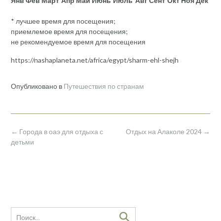
Янв
Фев
Март
Апр
Май
Июнь
Июль
Авг
Сент
Окт
Ноя
Дек
* лучшее время для посещения;
приемлемое время для посещения;
не рекомендуемое время для посещения
https://nashaplaneta.net/africa/egypt/sharm-ehl-shejh
Опубликовано в
Путешествия по странам
Навигация
←
Города в оаэ для отдыха с
Отдых на Алаколе 2024
→
по
детьми
записям