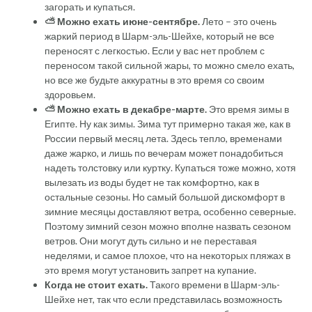
загорать и купаться.
⛅ Можно ехать июне-сентябре.
Лето – это очень
жаркий период в Шарм-эль-Шейхе, который не все
переносят с легкостью. Если у вас нет проблем с
переносом такой сильной жары, то можно смело ехать,
но все же будьте аккуратны в это время со своим
здоровьем.
⛅ Можно ехать в декабре-марте.
Это время зимы в
Египте. Ну как зимы. Зима тут примерно такая же, как в
России первый месяц лета. Здесь тепло, временами
даже жарко, и лишь по вечерам может понадобиться
надеть толстовку или куртку. Купаться тоже можно, хотя
вылезать из воды будет не так комфортно, как в
остальные сезоны. Но самый большой дискомфорт в
зимние месяцы доставляют ветра, особенно северные.
Поэтому зимний сезон можно вполне назвать сезоном
ветров. Они могут дуть сильно и не переставая
неделями, и самое плохое, что на некоторых пляжах в
это время могут установить запрет на купание.
Когда не стоит ехать.
Такого времени в Шарм-эль-
Шейхе нет, так что если представилась возможность