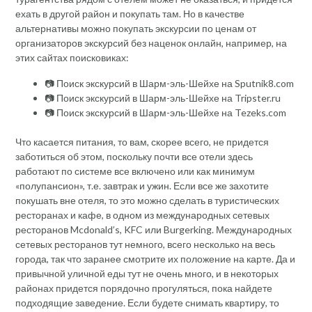
ехать в другой район и покупать там. Но в качестве
альтернативы можно покупать экскурсии по ценам от
организаторов экскурсий без наценок онлайн, например, на
этих сайтах поисковиках:
📷 Поиск экскурсий в Шарм-эль-Шейхе на Sputnik8.com
📷 Поиск экскурсий в Шарм-эль-Шейхе на Tripster.ru
📷 Поиск экскурсий в Шарм-эль-Шейхе на Tezeks.com
Что касается питания, то вам, скорее всего, не придется
заботиться об этом, поскольку почти все отели здесь
работают по системе все включено или как минимум
«полупансион», т.е. завтрак и ужин. Если все же захотите
покушать вне отеля, то это можно сделать в туристических
ресторанах и кафе, в одном из международных сетевых
ресторанов Mcdonald’s, KFC или Burgerking. Международных
сетевых ресторанов тут немного, всего несколько на весь
города, так что заранее смотрите их положение на карте. Да и
привычной уличной еды тут не очень много, и в некоторых
районах придется порядочно прогуляться, пока найдете
подходящие заведение. Если будете снимать квартиру, то