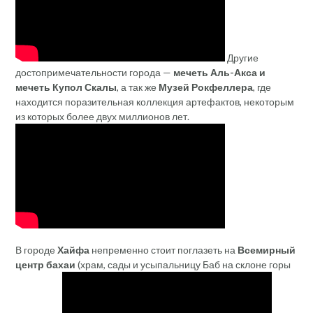
Другие
достопримечательности города —
мечеть Аль-Акса и
мечеть Купол Скалы
, а так же
Музей Рокфеллера
, где
находится поразительная коллекция артефактов, некоторым
из которых более двух миллионов лет.
В городе
Хайфа
непременно стоит поглазеть на
Всемирный
центр бахаи
(храм, сады и усыпальницу Баб на склоне горы