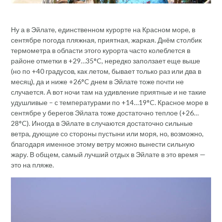
Ну а в Эйлате, единственном курорте на Красном море, в
сентябре погода пляжная, приятная, жаркая. Днём столбик
термометра в области этого курорта часто колеблется в
районе отметки в +29…35°C, нередко заползает еще выше
(но по +40 градусов, как летом, бывает только раз или два в
месяц), да и ниже +26°C днем в Эйлате тоже почти не
случается. А вот ночи там на удивление приятные и не такие
удушливые – с температурами по +14…19°C. Красное море в
сентябре у берегов Эйлата тоже достаточно теплое (+26…
28°C). Иногда в Эйлате в случаются достаточно сильные
ветра, дующие со стороны пустыни или моря, но, возможно,
благодаря именное этому ветру можно вынести сильную
жару. В общем, самый лучший отдых в Эйлате в это время —
это на пляже.