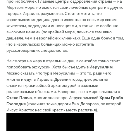
прочих болячек. Главные центры оздоровления страны — на
Мертвом море, но имеются свои лечебные центры и в других
городах Израиля, разумеется. Стоит отметить, что
израильская медицина давно известна на весь мир своим
качеством, подходом и инновациями, а так же не особенно
высокими ценами (по крайней мере, лечиться там явно
дешевле, чем в европейских клиниках). Еще один бонус в том,
что в израильских больницах можно встретить
русскоговорящих специалистов.
Не смотря на жару в отдельные дни, в сентябре точно стоит
попробовать экскурсии. Хотя бы съездить в
Иерусалим
.
Можно сказать, что тур в Иерусалим — это то, ради чего
многие и едут в Израиль. Древний город трех религий
славится красивейшей архитектурой и важными
религиозными объектами. Наверное, все в мире слышали о
Стене Плача
, многие знают про Иерусалимский
Храм Гроба
Господня
(конечная точка дороги Виа-Делароза, по которой
Иисус Христос нес свой крест к месту распятия).