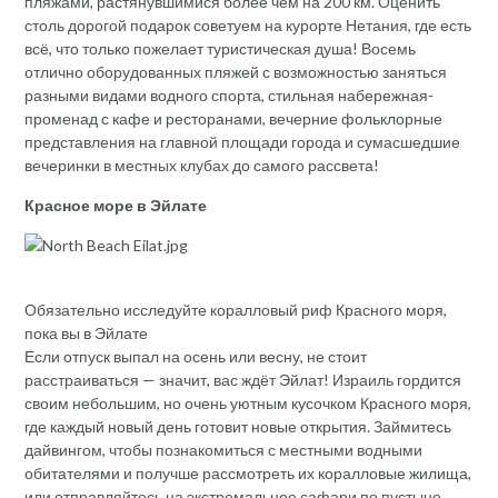
пляжами, растянувшимися более чем на 200 км. Оценить
столь дорогой подарок советуем на курорте Нетания, где есть
всё, что только пожелает туристическая душа! Восемь
отлично оборудованных пляжей с возможностью заняться
разными видами водного спорта, стильная набережная-
променад с кафе и ресторанами, вечерние фольклорные
представления на главной площади города и сумасшедшие
вечеринки в местных клубах до самого рассвета!
Красное море в Эйлате
Обязательно исследуйте коралловый риф Красного моря,
пока вы в Эйлате
Если отпуск выпал на осень или весну, не стоит
расстраиваться — значит, вас ждёт Эйлат! Израиль гордится
своим небольшим, но очень уютным кусочком Красного моря,
где каждый новый день готовит новые открытия. Займитесь
дайвингом, чтобы познакомиться с местными водными
обитателями и получше рассмотреть их коралловые жилища,
или отправляйтесь на экстремальное сафари по пустыне