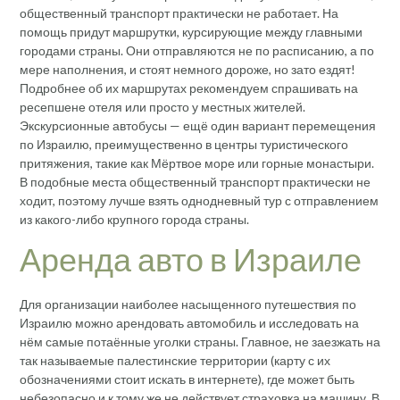
общественный транспорт практически не работает. На
помощь придут маршрутки, курсирующие между главными
городами страны. Они отправляются не по расписанию, а по
мере наполнения, и стоят немного дороже, но зато ездят!
Подробнее об их маршрутах рекомендуем спрашивать на
ресепшене отеля или просто у местных жителей.
Экскурсионные автобусы — ещё один вариант перемещения
по Израилю, преимущественно в центры туристического
притяжения, такие как Мёртвое море или горные монастыри.
В подобные места общественный транспорт практически не
ходит, поэтому лучше взять однодневный тур с отправлением
из какого-либо крупного города страны.
Аренда авто в Израиле
Для организации наиболее насыщенного путешествия по
Израилю можно арендовать автомобиль и исследовать на
нём самые потаённые уголки страны. Главное, не заезжать на
так называемые палестинские территории (карту с их
обозначениями стоит искать в интернете), где может быть
небезопасно и к тому же не действует страховка на машину. В