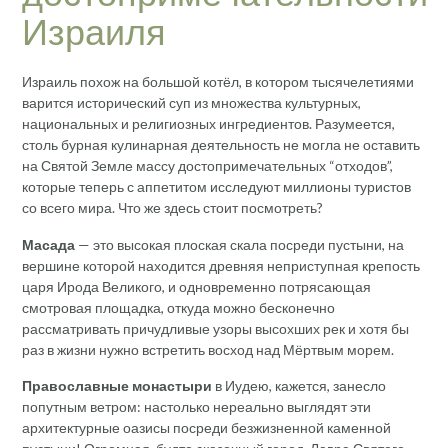
Израиля
Израиль похож на большой котёл, в котором тысячелетиями
варится исторический суп из множества культурных,
национальных и религиозных ингредиентов. Разумеется,
столь бурная кулинарная деятельность не могла не оставить
на Святой Земле массу достопримечательных “отходов”,
которые теперь с аппетитом исследуют миллионы туристов
со всего мира. Что же здесь стоит посмотреть?
Масада
— это высокая плоская скала посреди пустыни, на
вершине которой находится древняя неприступная крепость
царя Ирода Великого, и одновременно потрясающая
смотровая площадка, откуда можно бесконечно
рассматривать причудливые узоры высохших рек и хотя бы
раз в жизни нужно встретить восход над Мёртвым морем.
Православные монастыри
в Иудею, кажется, занесло
попутным ветром: настолько нереально выглядят эти
архитектурные оазисы посреди безжизненной каменной