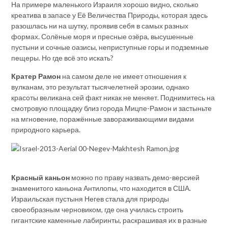
На примере маленького Израиля хорошо видно, сколько
креатива в запасе у Её Величества Природы, которая здесь
разошлась ни на шутку, проявив себя в самых разных
формах. Солёные моря и пресные озёра, высушенные
пустыни и сочные оазисы, неприступные горы и подземные
пещеры. Но где всё это искать?
Кратер Рамон
на самом деле не имеет отношения к
вулканам, это результат тысячелетней эрозии, однако
красоты великана сей факт никак не меняет. Поднимитесь на
смотровую площадку близ города Мицпе-Рамон и застыньте
на мгновение, поражённые завораживающими видами
природного карьера.
Красный каньон
можно по праву назвать демо-версией
знаменитого каньона Антилопы, что находится в США.
Израильская пустыня Негев стала для природы
своеобразным черновиком, где она училась строить
гигантские каменные лабиринты, раскрашивая их в разные