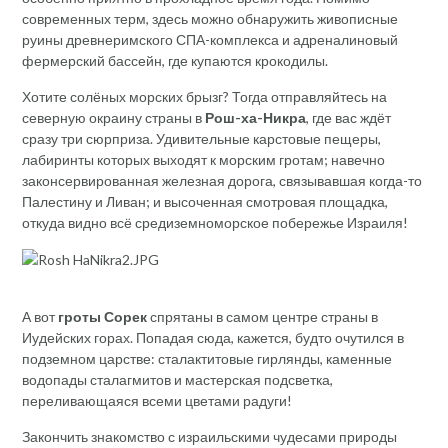
современных терм, здесь можно обнаружить живописные
руины древнеримского СПА-комплекса и адреналиновый
фермерский бассейн, где купаются крокодилы.
Хотите солёных морских брызг? Тогда отправляйтесь на
северную окраину страны в
Рош-ха-Никра
, где вас ждёт
сразу три сюрприза. Удивительные карстовые пещеры,
лабиринты которых выходят к морским гротам; навечно
законсервированная железная дорога, связывавшая когда-то
Палестину и Ливан; и высоченная смотровая площадка,
откуда видно всё средиземноморское побережье Израиля!
А вот
гроты Сорек
спрятаны в самом центре страны в
Иудейских горах. Попадая сюда, кажется, будто очутился в
подземном царстве: сталактитовые гирлянды, каменные
водопады сталагмитов и мастерская подсветка,
переливающаяся всеми цветами радуги!
Закончить знакомство с израильскими чудесами природы