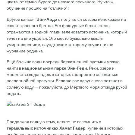
цвета, от тёмно-бурого до нежного песчаного. Ну что ж,
обучение прошло на “отлично”!
Другой каньон,
Эйн-Авдат
, получился совсем непохожим на
своего красного братца. Его фактурные белые стены
отражаются в водной глади зеленоватого источника, который
течёт на дне ущелья. Это место буквально дышит
умиротворением, саундтреком которому служит тихое
журчание родника.
Ещё больше воды посреди безжизненной пустыни можно
найти в
национальном парке Эйн-Геди
. Реки, озёра и
множество водопадов, в которых так приятно освежиться
после знойной прогулки. Если же вас вдруг снова потянет в
солёную воду — пожалуйста, до Мёртвого моря отсюда рукой
подать.
Продолжая водную тему, нельзя не вспомнить о
термальных источниках Хамат Гадер
, купание в которых
особенно приятно в прохладное время года. Помимо