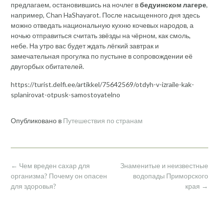
предлагаем, остановившись на ночлег в
бедуинском лагере
,
например, Chan HaShayarot. После насыщенного дня здесь
можно отведать национальную кухню кочевых народов, а
ночью отправиться считать звёзды на чёрном, как смоль,
небе. На утро вас будет ждать лёгкий завтрак и
замечательная прогулка по пустыне в сопровождении её
двугорбых обитателей.
https://turist.delfi.ee/artikkel/75642569/otdyh-v-izraile-kak-
splanirovat-otpusk-samostoyatelno
Опубликовано в
Путешествия по странам
Навигация
←
Чем вреден сахар для
Знаменитые и неизвестные
по
организма? Почему он опасен
водопады Приморского
записям
для здоровья?
края
→