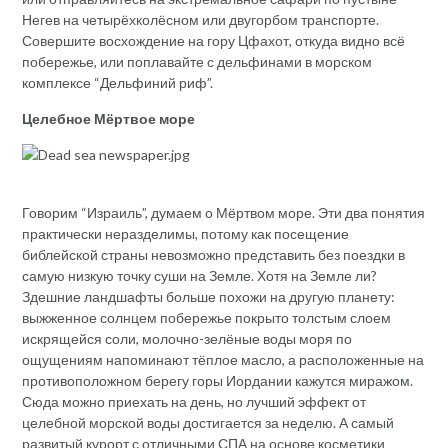
Негев на четырёхколёсном или двугорбом транспорте.
Совершите восхождение на гору Цфахот, откуда видно всё
побережье, или поплавайте с дельфинами в морском
комплексе “Дельфиний риф”.
Целебное Мёртвое море
Говорим “Израиль”, думаем о Мёртвом море. Эти два понятия
практически неразделимы, потому как посещение
библейской страны невозможно представить без поездки в
самую низкую точку суши на Земле. Хотя на Земле ли?
Здешние ландшафты больше похожи на другую планету:
выжженное солнцем побережье покрыто толстым слоем
искрящейся соли, молочно-зелёные воды моря по
ощущениям напоминают тёплое масло, а расположенные на
противоположном берегу горы Иордании кажутся миражом.
Сюда можно приехать на день, но лучший эффект от
целебной морской воды достигается за неделю. А самый
развитый курорт с отличными СПА на основе косметики