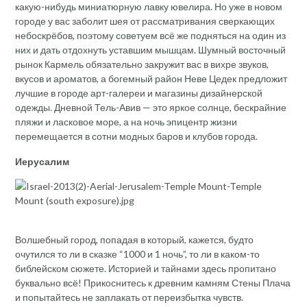
какую-нибудь миниатюрную лавку ювелира. Но уже в новом
городе у вас заболит шея от рассматривания сверкающих
небоскрёбов, поэтому советуем всё же подняться на один из
них и дать отдохнуть уставшим мышцам. Шумный восточный
рынок Кармель обязательно закружит вас в вихре звуков,
вкусов и ароматов, а богемный район Неве Цедек предложит
лучшие в городе арт-галереи и магазины дизайнерской
одежды. Дневной Тель-Авив — это яркое солнце, бескрайние
пляжи и ласковое море, а на ночь эпицентр жизни
перемещается в сотни модных баров и клубов города.
Иерусалим
Волшебный город, попадая в который, кажется, будто
очутился то ли в сказке “1000 и 1 ночь”, то ли в каком-то
библейском сюжете. Историей и тайнами здесь пропитано
буквально всё! Прикоснитесь к древним камням Стены Плача
и попытайтесь не заплакать от переизбытка чувств.