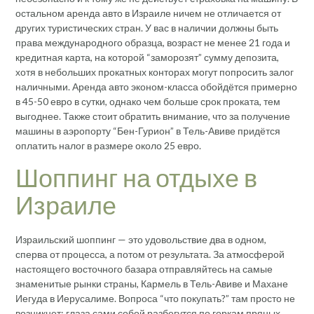
остальном аренда авто в Израиле ничем не отличается от
других туристических стран. У вас в наличии должны быть
права международного образца, возраст не менее 21 года и
кредитная карта, на которой “заморозят” сумму депозита,
хотя в небольших прокатных конторах могут попросить залог
наличными. Аренда авто эконом-класса обойдётся примерно
в 45-50 евро в сутки, однако чем больше срок проката, тем
выгоднее. Также стоит обратить внимание, что за получение
машины в аэропорту “Бен-Гурион” в Тель-Авиве придётся
оплатить налог в размере около 25 евро.
Шоппинг на отдыхе в
Израиле
Израильский шоппинг — это удовольствие два в одном,
сперва от процесса, а потом от результата. За атмосферой
настоящего восточного базара отправляйтесь на самые
знаменитые рынки страны, Кармель в Тель-Авиве и Махане
Иегуда в Иерусалиме. Вопроса “что покупать?” там просто не
возникнет: глаза сами собой разбегутся по горкам пряных