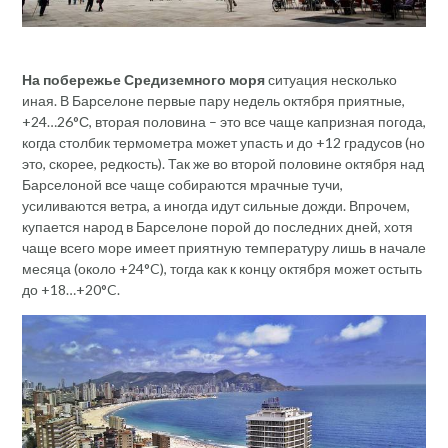
На побережье Средиземного моря
ситуация несколько
иная. В Барселоне первые пару недель октября приятные,
+24…26°С, вторая половина – это все чаще капризная погода,
когда столбик термометра может упасть и до +12 градусов (но
это, скорее, редкость). Так же во второй половине октября над
Барселоной все чаще собираются мрачные тучи,
усиливаются ветра, а иногда идут сильные дожди. Впрочем,
купается народ в Барселоне порой до последних дней, хотя
чаще всего море имеет приятную температуру лишь в начале
месяца (около +24°C), тогда как к концу октября может остыть
до +18…+20°C.