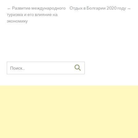
Навигация
←
Развитие международного
Отдых в Болгарии 2020 году
→
по
туризма и его влияние на
записям
экономику