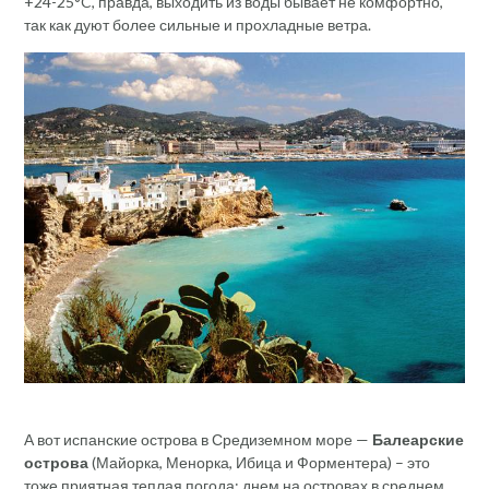
+24-25°C, правда, выходить из воды бывает не комфортно,
так как дуют более сильные и прохладные ветра.
А вот испанские острова в Средиземном море —
Балеарские
острова
(Майорка, Менорка, Ибица и Форментера) – это
тоже приятная теплая погода: днем на островах в среднем