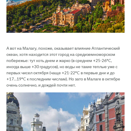
А вот на Малагу, похоже, оказывает влияние Атлантический
океан, хотя находится этот город на средиземноморском
побережье: тут хоть днем и жарко (в среднем +25-26°C,
иногда выше +30 градусов), но воды не такие теплые уже с
первых чисел октября (чаще +21-22°C в первые дни и до
+17…19°C к последним числам). Но зато в Малаге в октябре
очень солнечно, и дождей почти нет.