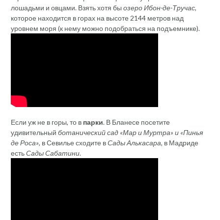
лошадьми и овцами. Взять хотя бы
озеро Ибон-де-Тручас
,
которое находится в горах на высоте 2144 метров над
уровнем моря (к нему можно подобраться на подъемнике).
Если уж не в горы, то в
парки
. В Бланесе посетите
удивительный
ботанический сад «Мар и Муртра» и «Пинья
де Роса»
, в Севилье сходите в
Сады Алькасара
, в Мадриде
есть
Сады Сабатини
.