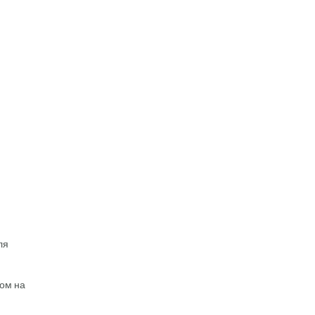
ля
ром на