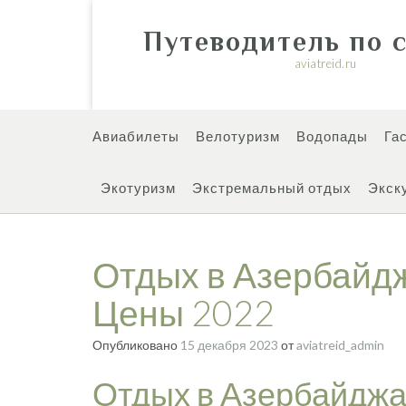
Перейти
к
Путеводитель по 
содержимому
aviatreid.ru
Авиабилеты
Велотуризм
Водопады
Га
Экотуризм
Экстремальный отдых
Экск
Отдых в Азербайдж
Цены 2022
Опубликовано
15 декабря 2023
от
aviatreid_admin
Отдых в Азербайджан