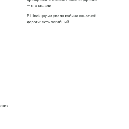
— его спасли
В Швейцарии упала кабина канатной
дороги: есть погибший
сских