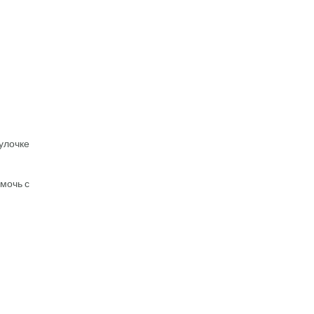
улочке
мочь с
я