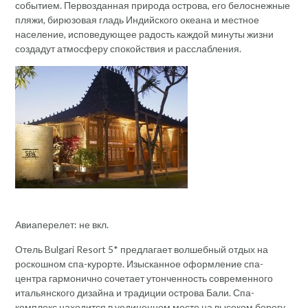
событием. Первозданная природа острова, его белоснежные
пляжи, бирюзовая гладь Индийского океана и местное
население, исповедующее радость каждой минуты жизни
создадут атмосферу спокойствия и расслабления.
Авиаперелет: не вкл.
Отель Bulgari Resort 5* предлагает волшебный отдых на
роскошном спа-курорте. Изысканное оформление спа-
центра гармонично сочетает утонченность современного
итальянского дизайна и традиции острова Бали. Спа-
комплекс находится в уединенном месте на высоком берегу,