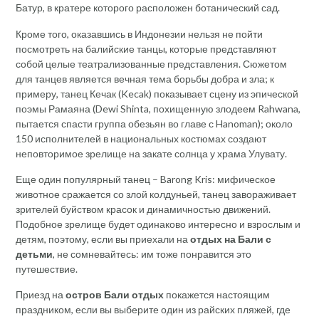
Батур, в кратере которого расположен ботанический сад.
Кроме того, оказавшись в Индонезии нельзя не пойти
посмотреть на балийские танцы, которые представляют
собой целые театрализованные представления. Сюжетом
для танцев является вечная тема борьбы добра и зла; к
примеру, танец Кечак (Kecak) показывает сцену из эпической
поэмы Рамаяна (Dewi Shinta, похищенную злодеем Rahwana,
пытается спасти группа обезьян во главе с Hanoman); около
150 исполнителей в национальных костюмах создают
неповторимое зрелище на закате солнца у храма Улувату.
Еще один популярный танец – Barong Kris: мифическое
животное сражается со злой колдуньей, танец завораживает
зрителей буйством красок и динамичностью движений.
Подобное зрелище будет одинаково интересно и взрослым и
детям, поэтому, если вы приехали на
отдых на Бали с
детьми
, не сомневайтесь: им тоже понравится это
путешествие.
Приезд на
остров Бали отдых
покажется настоящим
праздником, если вы выберите один из райских пляжей, где