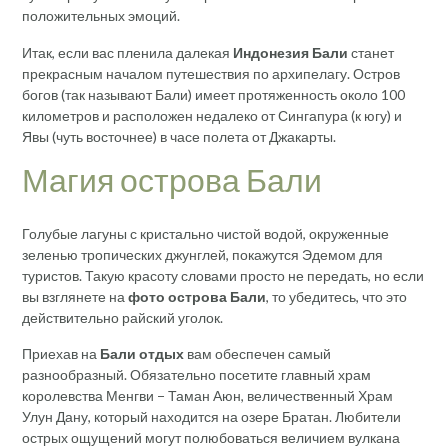
положительных эмоций.
Итак, если вас пленила далекая
Индонезия Бали
станет
прекрасным началом путешествия по архипелагу. Остров
богов (так называют Бали) имеет протяженность около 100
километров и расположен недалеко от Сингапура (к югу) и
Явы (чуть восточнее) в часе полета от Джакарты.
Магия острова Бали
Голубые лагуны с кристально чистой водой, окруженные
зеленью тропических джунглей, покажутся Эдемом для
туристов. Такую красоту словами просто не передать, но если
вы взглянете на
фото острова Бали
, то убедитесь, что это
действительно райский уголок.
Приехав на
Бали отдых
вам обеспечен самый
разнообразный. Обязательно посетите главный храм
королевства Менгви − Таман Аюн, величественный Храм
Улун Дану, который находится на озере Братан. Любители
острых ощущений могут полюбоваться величием вулкана