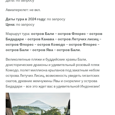
Даты: по запросу
Авиаперелет: не вкл.
Даты тура в 2024 году:
по запросу
Цена:
по запросу
Маршрут тура:
остров Бали – остров Флорес – остров
Бидадари – остров Канава – остров Летучих лисиц –
остров Флорес – остров Комодо – остров Флорес –
остров Бали – остров Ява – остров Бали.
Великолепные пляжи и буддийские храмы Бали,
доисторические драконы и удивительный розовый пляж
Комодо, полет миллиона крыланов под закатным небом
острова Летучих Лисиц, возможность увидеть гигантских
скатов, древние жемчужины Явы и снорклинг у острова
Бидадари – все это ждет вас в удивительной Индонезии!