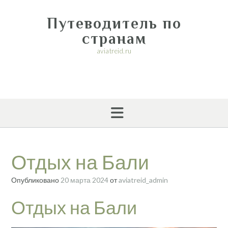
Перейти
к
Путеводитель по
содержимому
странам
aviatreid.ru
Отдых на Бали
Опубликовано
20 марта 2024
от
aviatreid_admin
Отдых на Бали