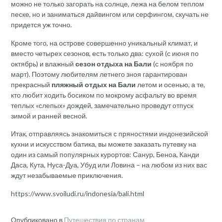
можно не только загорать на солнце, лежа на белом теплом
песке, но и заниматься дайвингом или серфингом, скучать не
придется уж точно.
Кроме того, на острове совершенно уникальный климат, и
вместо четырех сезонов, есть только два: сухой (с июня по
октябрь) и влажный
сезон отдыха на Бали
(с ноября по
март). Поэтому любителям летнего зноя гарантирован
прекрасный
пляжный отдых на Бали
летом и осенью, а те,
кто любит ходить босиком по мокрому асфальту во время
теплых «слепых» дождей, замечательно проведут отпуск
зимой и ранней весной.
Итак, отправляясь знакомиться с пряностями индонезийской
кухни и искусством батика, вы можете заказать путевку на
один из самый популярных курортов: Санур, Беноа, Канди
Даса, Кута, Нуса-Дуа, Убуд или Ловина – на любом из них вас
ждут незабываемые приключения.
https://www.svoiludi.ru/indonesia/bali.html
Опубликовано в
Путешествия по странам