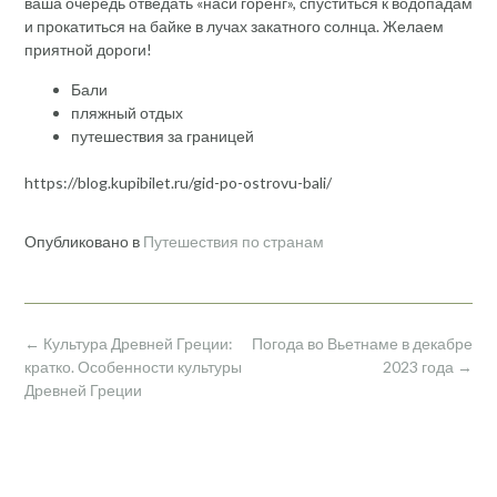
ваша очередь отведать «наси горенг», спуститься к водопадам
и прокатиться на байке в лучах закатного солнца. Желаем
приятной дороги!
Бали
пляжный отдых
путешествия за границей
https://blog.kupibilet.ru/gid-po-ostrovu-bali/
Опубликовано в
Путешествия по странам
Навигация
←
Культура Древней Греции:
Погода во Вьетнаме в декабре
по
кратко. Особенности культуры
2023 года
→
записям
Древней Греции