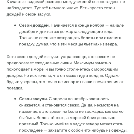
К счастью, видимой разницы между сменой сезонов здесь не
наблюдается. Тут всё немного иначе. Есть просто сезон
дождей и сезон засухи.
Сезон дождей.
Начинается в конце ноября — начале
декабря и длится аж до марта следующего года.
Только не спешите возвращать билеты или отменять
поездку, думая, что в эти месяцы льёт как из ведра.
Хотя сезон дождей и звучит устрашающе, это совсем не
предполагает ежедневные ливни. Максимум заметно
похолодает в море, и вы точно столкнётесь с моросящим
дождём. Не исключено, что он может идти полдня. Однако
будьте уверены, это точно не испортит ваши впечатления от
поездки.
Сезон засухи.
С апреля по ноябрь влажность
снижается, и становится свежо. Да-да, несмотря на
название, в это время на Бали не так жарко, как могло
бы быть. Волны тёплые, а морский бриз довольно
приятный. Только имейте в виду:к вечеру может стать
прохладнее — захватите с собой что-нибудь из одежды.