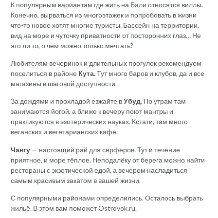
К популярным вариантам где жить на Бали относятся виллы.
Конечно, вырваться из многоэтажек и попробовать в жизни
что-то новое хотят многие туристы. Бассейн на территории,
вид на море и чуточку приватности от посторонних глаз… Не
это ли то, о чём можно только мечтать?
Любителям вечеринок и длительных прогулок рекомендуем
поселиться в районе
Кута.
Тут много баров и клубов, да и все
магазины в шаговой доступности.
За дождями и прохладой езжайте в
Убуд.
По утрам там
занимаются йогой, а ближе к вечеру поют мантры и
практикуются в эзотерических науках. Кстати, там много
веганских и вегетарианских кафе.
Чангу
— настоящий рай для сёрферов. Тут и течение
приятное, и море тёплое. Неподалёку от берега можно найти
рестораны с экзотической едой, а вечером насладиться
самым красивым закатом в вашей жизни.
С популярными районами определились. Осталось выбрать
жильё. В этом вам поможет Ostrovok.ru.