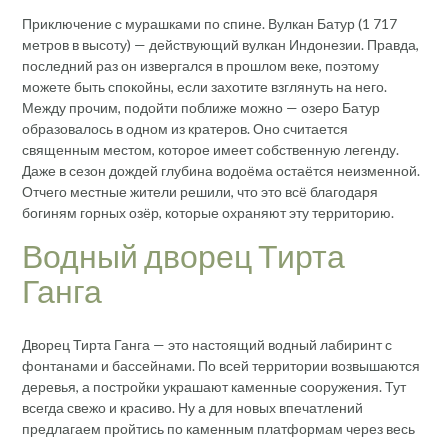
Приключение с мурашками по спине. Вулкан Батур (1 717
метров в высоту) — действующий вулкан Индонезии. Правда,
последний раз он извергался в прошлом веке, поэтому
можете быть спокойны, если захотите взглянуть на него.
Между прочим, подойти поближе можно — озеро Батур
образовалось в одном из кратеров. Оно считается
священным местом, которое имеет собственную легенду.
Даже в сезон дождей глубина водоёма остаётся неизменной.
Отчего местные жители решили, что это всё благодаря
богиням горных озёр, которые охраняют эту территорию.
Водный дворец Тирта
Ганга
Дворец Тирта Ганга — это настоящий водный лабиринт с
фонтанами и бассейнами. По всей территории возвышаются
деревья, а постройки украшают каменные сооружения. Тут
всегда свежо и красиво. Ну а для новых впечатлений
предлагаем пройтись по каменным платформам через весь