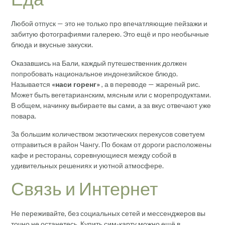
Любой отпуск — это не только про впечатляющие пейзажи и
забитую фотографиями галерею. Это ещё и про необычные
блюда и вкусные закуски.
Оказавшись на Бали, каждый путешественник должен
попробовать национальное индонезийское блюдо.
Называется
«наси горенг»
, а в переводе — жареный рис.
Может быть вегетарианским, мясным или с морепродуктами.
В общем, начинку выбираете вы сами, а за вкус отвечают уже
повара.
За большим количеством экзотических перекусов советуем
отправиться в район Чангу. По бокам от дороги расположены
кафе и рестораны, соревнующиеся между собой в
удивительных решениях и уютной атмосфере.
Связь и Интернет
Не переживайте, без социальных сетей и мессенджеров вы
точно не останетесь. Купить сим-карту можно ещё в