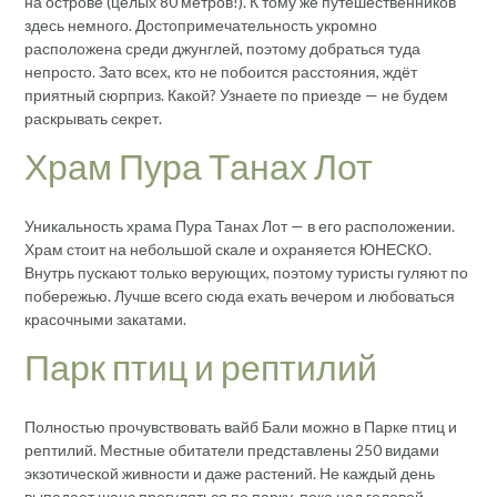
на острове (целых 80 метров!). К тому же путешественников
здесь немного. Достопримечательность укромно
расположена среди джунглей, поэтому добраться туда
непросто. Зато всех, кто не побоится расстояния, ждёт
приятный сюрприз. Какой? Узнаете по приезде — не будем
раскрывать секрет.
Храм Пура Танах Лот
Уникальность храма Пура Танах Лот — в его расположении.
Храм стоит на небольшой скале и охраняется ЮНЕСКО.
Внутрь пускают только верующих, поэтому туристы гуляют по
побережью. Лучше всего сюда ехать вечером и любоваться
красочными закатами.
Парк птиц и рептилий
Полностью прочувствовать вайб Бали можно в Парке птиц и
рептилий. Местные обитатели представлены 250 видами
экзотической живности и даже растений. Не каждый день
выпадает шанс прогуляться по парку, пока над головой