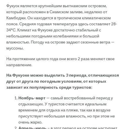
Фукуок является крупнейшим вьетнамским островом,
который расположен в Сиамском заливе, недалеко от
Камбоджи. Он находится в тропическом климатическом
поясе. Средняя годовая температура здесь составляет 28-
34°С. Климат на Фукуоке достаточно стабильный с
небольшими погодными колебаниями и большой
влажностью. Погоду на острове задают сезонные ветра —
муссоны.
На протяжении целого года они всего 2 раза меняют свое
направление.
На Фукуоке можно выделить 3 периода, отличающихся
друг от друга по погодным условиям, от которых
зависит их популярность среди туристов:
Ноябрь-март
— самый востребованный период у
отдыхающих. У туристов считается идеальным
временем для отдыха на пляже, так как в воздухе
присутствует небольшая влажность, но при этом не
очень жарко.
Апрель-июль
– в этот период на острове наступает