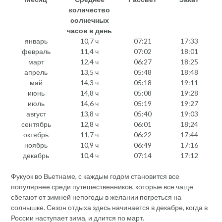
количество
солнечных
часов в день
январь
10,7 ч
07:21
17:33
февраль
11,4 ч
07:02
18:01
март
12,4 ч
06:27
18:25
апрель
13,5 ч
05:48
18:48
май
14,3 ч
05:18
19:11
июнь
14,8 ч
05:08
19:28
июль
14,6 ч
05:19
19:27
август
13,8 ч
05:40
19:03
сентябрь
12,8 ч
06:01
18;24
октябрь
11,7 ч
06:22
17:44
ноябрь
10,9 ч
06:49
17:16
декабрь
10,4 ч
07:14
17:12
Фукуок во Вьетнаме, с каждым годом становится все
популярнее среди путешественников, которые все чаще
сбегают от зимней непогоды в желании погреться на
солнышке. Сезон отдыха здесь начинается в декабре, когда в
России наступает зима, и длится по март.