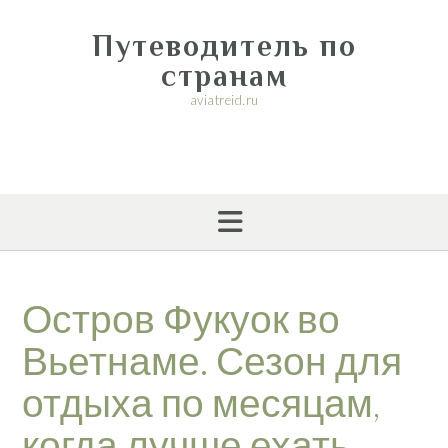
Перейти
к
Путеводитель по
содержимому
странам
aviatreid.ru
Остров Фукуок во
Вьетнаме. Сезон для
отдыха по месяцам,
когда лучше ехать