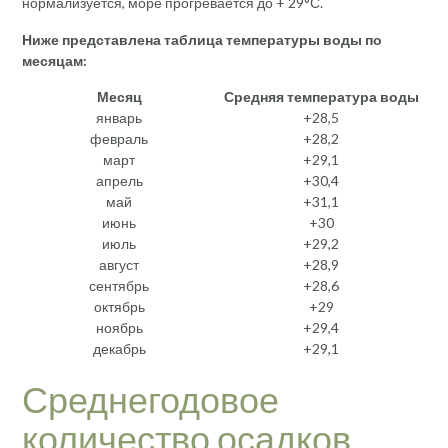
нормализуется, море прогревается до + 29°С.
Ниже представлена таблица температуры воды по
месяцам:
Месяц
Средняя температура воды
январь
+28,5
февраль
+28,2
март
+29,1
апрель
+30,4
май
+31,1
июнь
+30
июль
+29,2
август
+28,9
сентябрь
+28,6
октябрь
+29
ноябрь
+29,4
декабрь
+29,1
Среднегодовое
количество осадков