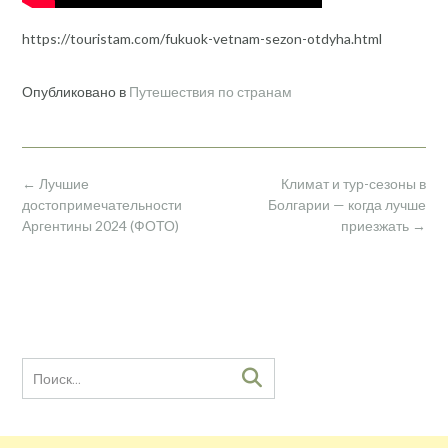
https://touristam.com/fukuok-vetnam-sezon-otdyha.html
Опубликовано в
Путешествия по странам
Навигация
←
Лучшие
Климат и тур-сезоны в
по
достопримечательности
Болгарии — когда лучше
записям
Аргентины 2024 (ФОТО)
приезжать
→