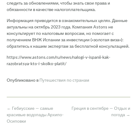
следить за обновлениями, чтобы знать свои права и
обязанности в качестве налогоплательщика.
Информация приводится в ознакомительных целях. Данные
актуальны на октябрь 2023 года. Компания Astons не
консультирует по налоговым вопросам, но помогает с
получением ВНЖ Испании за инвестиции («золотая виза»):
обратитесь к нашим экспертам за бесплатной консультацией.
https://www.astons.com/ru/news/nalogi-v-ispanii-kak-
razobratsya-kto-i-skolko-platit/
Опубликовано в
Путешествия по странам
Навигация
←
Гебиусские — самые
Греция в сентябре — Отдых и
по
красивые водопады Архипо-
погода
→
записям
Осиповки