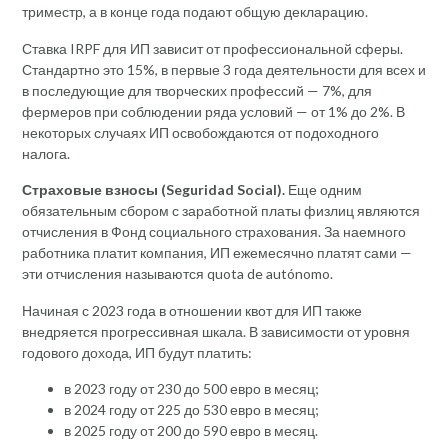
триместр, а в конце года подают общую декларацию.
Ставка IRPF для ИП зависит от профессиональной сферы.
Стандартно это 15%, в первые 3 года деятельности для всех и
в последующие для творческих профессий — 7%, для
фермеров при соблюдении ряда условий — от 1% до 2%. В
некоторых случаях ИП освобождаются от подоходного
налога.
Страховые взносы (Seguridad Social).
Еще одним
обязательным сбором с заработной платы физлиц являются
отчисления в Фонд социального страхования. За наемного
работника платит компания, ИП ежемесячно платят сами —
эти отчисления называются quota de autónomo.
Начиная с 2023 года в отношении квот для ИП также
внедряется прогрессивная шкала. В зависимости от уровня
годового дохода, ИП будут платить:
в 2023 году от 230 до 500 евро в месяц;
в 2024 году от 225 до 530 евро в месяц;
в 2025 году от 200 до 590 евро в месяц.