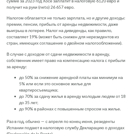
сумме за 2023 год Хосе заплатит в налоговую 6120 евро и
получит на руки (neto) 26 657 евро.
Налогом облагается не только зарплата, но и другие доходы:
премии, пенсии, прибыль от аренды недвижимости, даже
выигрыш в лотерее. Налог на дивиденды, как правило,
составляет 19% (может быть снижен для нерезидентов из
стран, имеющих соглашение о двойном налогообложении).
В случае с доходом от сдачи недвижимости в аренду,
собственник имеет право на компенсацию налога с прибыли
за аренду:
до 50% за снижение арендной платы как минимум на
5% или если это основное жилье для
квартиросъемщика;
до 70% за сдачу жилья в аренду молодым людям от 18
до 35 лет;
до 90% в районах с повышенным спросом на жилье.
Раз в год, обычно — с апреля по конец июня, резиденты
Испании подают в налоговую службу Декларацию о доходах
(Declaración de la Renta).