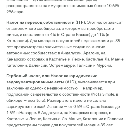
распространяется на имущество стоимостью более 10 695
996 евро.
Налог на переход собственности (ITP).
Этот налог зависит
от автономного сообщества, в котором вы приобретаете
жилье, и составляет от 4% (в Стране Басков) до 11% (в
Каталонии). Для молодых покупателей недвижимости до 35
лет предусмотрены значительные скидки во многих
автономных сообществах: в Андалусии, Арагоне, на
Канарских островах, в Кастилье-и-Леоне, Кастилье-Ла-Манче,
Каталонии, Валенсии, Эстремадуре, Галисии и Мурсии.
Гербовый налог, или Налог на юридические
задокументированные акты (AJD),
выплачивается при
заключении сделок с недвижимостью — например,
подписании свидетельства о собственности (Nota Simple, в
обиходе — escritura). Размер этого налога не сильно
варьируется по всей Испании — от 0,5% в Стране Басков до
1,5% в Наварре. В Андалусии, на Канарских островах, в
Кастилье-и-Леоне, Кастилье-Ла-Манче, Каталонии и Галисии
предусмотрены скидки для покупателей младше 35 лет.