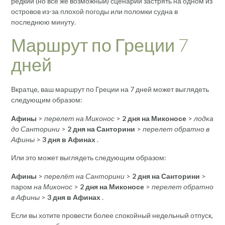
редкий (но все же возможный) сценарий застрять на одном из
островов из-за плохой погоды или поломки судна в
последнюю минуту.
Маршрут по Греции 7
дней
Вкратце, ваш маршрут по Греции на 7 дней может выглядеть
следующим образом:
Афины
>
перелет на Миконос
>
2 дня на Миконосе
>
лодка
до Санторини
>
2 дня на Санторини
>
перелет обратно в
Афины
>
3 дня в Афинах
.
Или это может выглядеть следующим образом:
Афины
>
перелёт на Санторини
>
2 дня на Санторини
>
паром
на Миконос
>
2 дня на Миконосе
>
перелет обратно
в Афины
>
3 дня в Афинах
.
Если вы хотите провести более спокойный недельный отпуск,