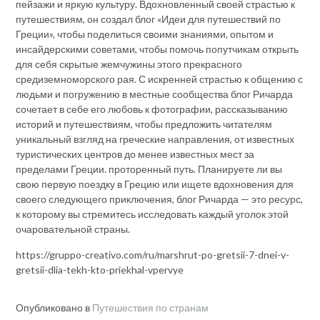
пейзажи и яркую культуру. Вдохновленный своей страстью к
путешествиям, он создал блог «Идеи для путешествий по
Греции», чтобы поделиться своими знаниями, опытом и
инсайдерскими советами, чтобы помочь попутчикам открыть
для себя скрытые жемчужины этого прекрасного
средиземноморского рая. С искренней страстью к общению с
людьми и погружению в местные сообщества блог Ричарда
сочетает в себе его любовь к фотографии, рассказыванию
историй и путешествиям, чтобы предложить читателям
уникальный взгляд на греческие направления, от известных
туристических центров до менее известных мест за
пределами Греции. проторенный путь. Планируете ли вы
свою первую поездку в Грецию или ищете вдохновения для
своего следующего приключения, блог Ричарда — это ресурс,
к которому вы стремитесь исследовать каждый уголок этой
очаровательной страны.
https://gruppo-creativo.com/ru/marshrut-po-gretsii-7-dnei-v-
gretsii-dlia-tekh-kto-priekhal-vpervye
Опубликовано в
Путешествия по странам