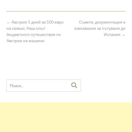
Навигация
←
Австрия 5 дней за 500 евро
Съвети, документация и
по
на семью. Наш опыт
изисквания за пътуване до
записям
бюджетного путешествия по
Испания
→
Австрии на машине.