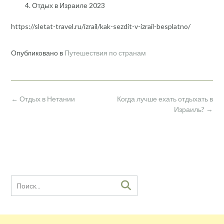
Отдых в Израиле 2023
https://sletat-travel.ru/izrail/kak-sezdit-v-izrail-besplatno/
Опубликовано в
Путешествия по странам
Навигация
←
Отдых в Нетании
Когда лучше ехать отдыхать в
по
Израиль?
→
записям