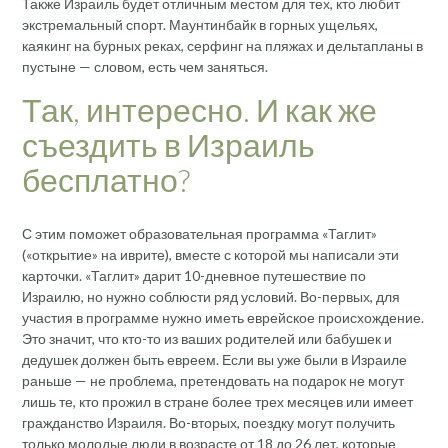
Также Израиль будет отличным местом для тех, кто любит
экстремальный спорт. Маунтинбайк в горных ущельях,
каякинг на бурных реках, серфинг на пляжах и дельтапланы в
пустыне — словом, есть чем заняться.
Так, интересно. И как же
съездить в Израиль
бесплатно?
С этим поможет образовательная программа «Таглит»
(«открытие» на иврите), вместе с которой мы написали эти
карточки. «Таглит» дарит 10-дневное путешествие по
Израилю, но нужно соблюсти ряд условий. Во-первых, для
участия в программе нужно иметь еврейское происхождение.
Это значит, что кто-то из ваших родителей или бабушек и
дедушек должен быть евреем. Если вы уже были в Израиле
раньше — не проблема, претендовать на подарок не могут
лишь те, кто прожил в стране более трех месяцев или имеет
гражданство Израиля. Во-вторых, поездку могут получить
только молодые люди в возрасте от 18 до 26 лет, которые