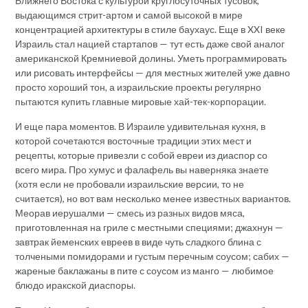
Ближнего Востока с культурой круглосуточных тусовок,
выдающимся стрит-артом и самой высокой в мире
концентрацией архитектуры в стиле баухаус. Еще в XXI веке
Израиль стал нацией стартапов — тут есть даже свой аналог
американской Кремниевой долины. Уметь программировать
или рисовать интерфейсы — для местных жителей уже давно
просто хороший тон, а израильские проекты регулярно
пытаются купить главные мировые хай-тек-корпорации.
И еще пара моментов. В Израиле удивительная кухня, в
которой сочетаются восточные традиции этих мест и
рецепты, которые привезли с собой евреи из диаспор со
всего мира. Про хумус и фалафель вы наверняка знаете
(хотя если не пробовали израильские версии, то не
считается), но вот вам несколько менее известных вариантов.
Меорав иерушалми — смесь из разных видов мяса,
приготовленная на гриле с местными специями; джахнун —
завтрак йеменских евреев в виде чуть сладкого блина с
толчеными помидорами и густым перечным соусом; сабих —
жареные баклажаны в пите с соусом из манго — любимое
блюдо иракской диаспоры.