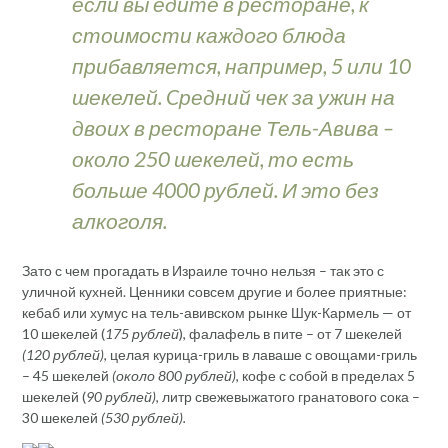
если вы едите в ресторане, к
стоимости каждого блюда
прибавляется, например, 5 или 10
шекелей. Cредний чек за ужин на
двоих в ресторане Тель-Авива –
около 250 шекелей, то есть
больше 4000 рублей. И это без
алкоголя.
Зато с чем прогадать в Израиле точно нельзя – так это с
уличной кухней. Ценники совсем другие и более приятные:
кебаб или хумус на тель-авивском рынке Шук-Кармель — от
10 шекелей (
175 рублей
), фалафель в пите – от 7 шекелей
(120 рублей)
, целая курица-гриль в лаваше с овощами-гриль
– 45 шекелей
(около 800 рублей)
, кофе с собой в пределах 5
шекелей (
90 рублей)
, литр свежевыжатого гранатового сока –
30 шекелей
(530 рублей).