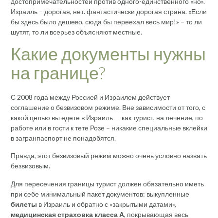
достопримечательностей против одного-единственного «но».
Израиль – дорогая, нет. фантастически дорогая страна. «Если
бы здесь было дешево, сюда бы переехал весь мир!» – то ли
шутят, то ли всерьез объясняют местные.
Какие документы нужны
на границе?
С 2008 года между Россией и Израилем действует
соглашение о безвизовом режиме. Вне зависимости от того, с
какой целью вы едете в Израиль — как турист, на лечение, по
работе или в гости к тете Розе – никакие специальные вклейки
в загранпаспорт не понадобятся.
Правда, этот безвизовый режим можно очень условно назвать
безвизовым.
Для пересечения границы турист должен обязательно иметь
при себе минимальный пакет документов: выкупленные
билеты
в Израиль и обратно с «закрытыми датами»,
медицинская страховка класса А
, покрывающая весь