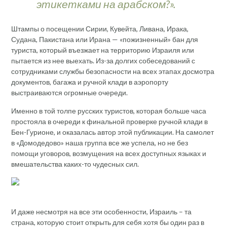
этикетками на арабском?».
Штампы о посещении Сирии, Кувейта, Ливана, Ирака,
Судана, Пакистана или Ирана — «пожизненный» бан для
туриста, который въезжает на территорию Израиля или
пытается из нее выехать. Из-за долгих собеседований с
сотрудниками службы безопасности на всех этапах досмотра
документов, багажа и ручной клади в аэропорту
выстраиваются огромные очереди.
Именно в той толпе русских туристов, которая больше часа
простояла в очереди к финальной проверке ручной клади в
Бен-Гурионе, и оказалась автор этой публикации. На самолет
в «Домодедово» наша группа все же успела, но не без
помощи уговоров, возмущения на всех доступных языках и
вмешательства каких-то чудесных сил.
И даже несмотря на все эти особенности, Израиль – та
страна, которую стоит открыть для себя хотя бы один раз в