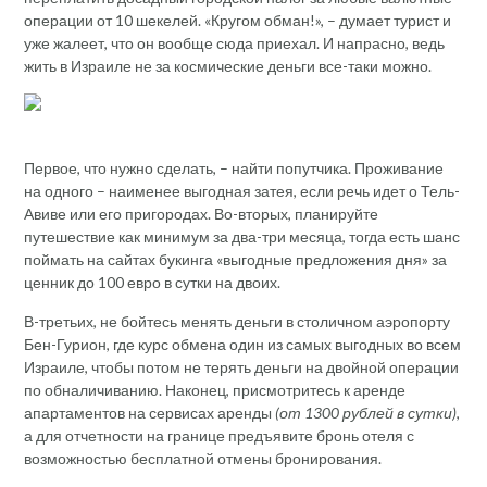
операции от 10 шекелей. «Кругом обман!», – думает турист и
уже жалеет, что он вообще сюда приехал. И напрасно, ведь
жить в Израиле не за космические деньги все-таки можно.
Первое, что нужно сделать, – найти попутчика. Проживание
на одного – наименее выгодная затея, если речь идет о Тель-
Авиве или его пригородах. Во-вторых, планируйте
путешествие как минимум за два-три месяца, тогда есть шанс
поймать на сайтах букинга «выгодные предложения дня» за
ценник до 100 евро в сутки на двоих.
В-третьих, не бойтесь менять деньги в столичном аэропорту
Бен-Гурион, где курс обмена один из самых выгодных во всем
Израиле, чтобы потом не терять деньги на двойной операции
по обналичиванию. Наконец, присмотритесь к аренде
апартаментов на сервисах аренды
(от 1300 рублей в сутки)
,
а для отчетности на границе предъявите бронь отеля с
возможностью бесплатной отмены бронирования.