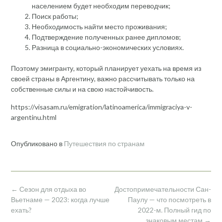
населением будет необходим переводчик;
Поиск работы;
Необходимость найти место проживания;
Подтверждение полученных ранее дипломов;
Разница в социально-экономических условиях.
Поэтому эмигранту, который планирует уехать на время из
своей страны в Аргентину, важно рассчитывать только на
собственные силы и на свою настойчивость.
https://visasam.ru/emigration/latinoamerica/immigraciya-v-
argentinu.html
Опубликовано в
Путешествия по странам
Навигация
←
Сезон для отдыха во
Достопримечательности Сан-
по
Вьетнаме — 2023: когда лучше
Паулу — что посмотреть в
записям
ехать?
2022-м. Полный гид по
знаковым местам
→