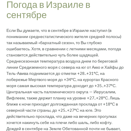
Погода в Израиле в
сентябре
Если Вы думаете, что в сентябре в Израиле наступил (в
понимании среднестатистического жителя средней полосы)
так называемый «бархатный сезон», то Вы глубоко
ошибаетесь. Хотя, в сравнении с летними месяцами, погода
становится действительно чуть более щадящей.
Среднесезонная температура воздуха днем по береговой
линии Средиземного моря с севера на юг от Акко и Хайфы до
Тель-Авива поднимается до отметки +28..+31°С, на
побережье Мертвого моря до +34°С, на курортах Красного
моря самая высокая температура доходит до +35..+37°С.
Центральная часть паломнического округа — Иерусалим,
Вифлеем, также держит планку на уровне +27..+28°С. Лишь
ближе к ночи приходит долгожданная прохлада от +18°С в
северной части страны, до +25..+27°С на юге. Это
действительно прохлада, что даже на вечерних прогулках
хочется накинуть себе на плечи либо шаль, либо кофту.
Дождей в сентябре на Земле Обетованной почти не бывает,