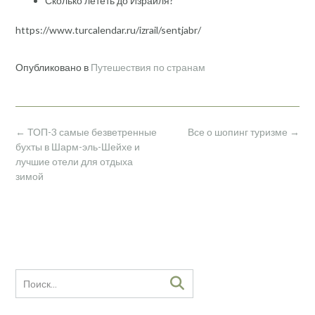
Сколько лететь до Израиля?
https://www.turcalendar.ru/izrail/sentjabr/
Опубликовано в
Путешествия по странам
Навигация
←
ТОП-3 самые безветренные
Все о шопинг туризме
→
по
бухты в Шарм-эль-Шейхе и
записям
лучшие отели для отдыха
зимой