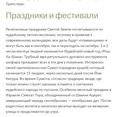
Трипстере:
Праздники и фестивали
Религиозные праздники Святой Земли отсчитываются по
иудейскому летоисчислению, поэтому в привязке к
современному календарю, все даты будут «плавающими» и
могут быть как в сентябре, так и переходить на октябрь. 1 и 2
числа месяца тишрей начинается Иудейский новый год «Рош-
Ха-Шана». Трубный звук ритуального духового инструмента
шофара призывает всех в эти дни к покаянию. Интересен
своей оригинальностью Суккот (праздник кущей), который
начинается 15 тишрея, через несколько дней после Йом
Кипура. Во время Суккота, согласно традиции, везде, где
только можно строят шалаши, в память о скитаниях
иудейского народа по пустыне. Особенно веселый праздник в
Израиле Симхат Тора, объединенный со Шмини Ацерет,
завершающий череду сентябрьских — октябрьских дат. После
радостных молитв в синагогах веселье выходит на вечерние
улицы и продолжается до утра.