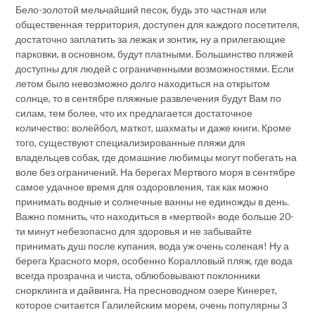
Бело-золотой мельчайший песок, будь это частная или
общественная территория, доступен для каждого посетителя,
достаточно заплатить за лежак и зонтик, ну а прилегающие
парковки, в основном, будут платными. Большинство пляжей
доступны для людей с ограниченными возможностями. Если
летом было невозможно долго находиться на открытом
солнце, то в сентябре пляжные развлечения будут Вам по
силам, тем более, что их предлагается достаточное
количество: волейбол, маткот, шахматы и даже книги. Кроме
того, существуют специализированные пляжи для
владельцев собак, где домашние любимцы могут побегать на
воле без ограничений. На берегах Мертвого моря в сентябре
самое удачное время для оздоровления, так как можно
принимать водные и солнечные ванны не единожды в день.
Важно помнить, что находиться в «мертвой» воде больше 20-
ти минут небезопасно для здоровья и не забывайте
принимать душ после купания, вода уж очень соленая! Ну а
берега Красного моря, особенно Коралловый пляж, где вода
всегда прозрачна и чиста, облюбовывают поклонники
снорклинга и дайвинга. На пресноводном озере Кинерет,
которое считается Галилейским морем, очень популярны 3