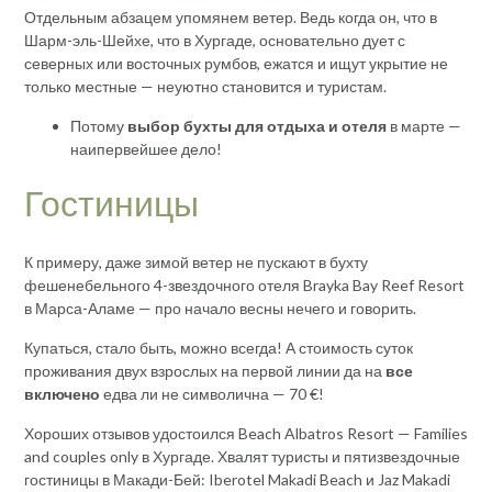
Отдельным абзацем упомянем ветер. Ведь когда он, что в
Шарм-эль-Шейхе, что в Хургаде, основательно дует с
северных или восточных румбов, ежатся и ищут укрытие не
только местные — неуютно становится и туристам.
Потому
выбор бухты для отдыха и отеля
в марте —
наипервейшее дело!
Гостиницы
К примеру, даже зимой ветер не пускают в бухту
фешенебельного 4-звездочного отеля Brayka Bay Reef Resort
в Марса-Аламе — про начало весны нечего и говорить.
Купаться, стало быть, можно всегда! А стоимость суток
проживания двух взрослых на первой линии да на
все
включено
едва ли не символична — 70 €!
Хороших отзывов удостоился Beach Albatros Resort — Families
and couples only в Хургаде. Хвалят туристы и пятизвездочные
гостиницы в Макади-Бей: Iberotel Makadi Beach и Jaz Makadi