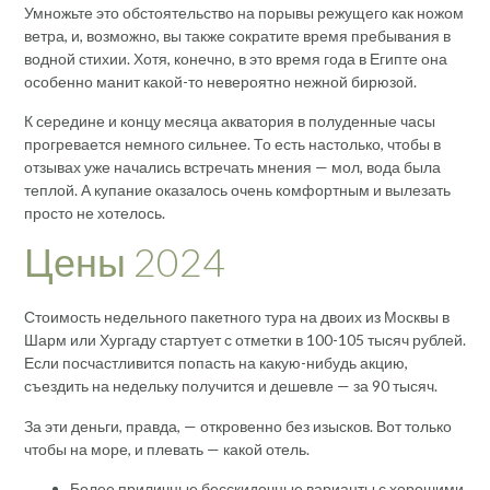
Умножьте это обстоятельство на порывы режущего как ножом
ветра, и, возможно, вы также сократите время пребывания в
водной стихии. Хотя, конечно, в это время года в Египте она
особенно манит какой-то невероятно нежной бирюзой.
К середине и концу месяца акватория в полуденные часы
прогревается немного сильнее. То есть настолько, чтобы в
отзывах уже начались встречать мнения — мол, вода была
теплой. А купание оказалось очень комфортным и вылезать
просто не хотелось.
Цены 2024
Стоимость недельного пакетного тура на двоих из Москвы в
Шарм или Хургаду стартует с отметки в 100-105 тысяч рублей.
Если посчастливится попасть на какую-нибудь акцию,
съездить на недельку получится и дешевле — за 90 тысяч.
За эти деньги, правда, — откровенно без изысков. Вот только
чтобы на море, и плевать — какой отель.
Более приличные бесскидочные варианты с хорошими