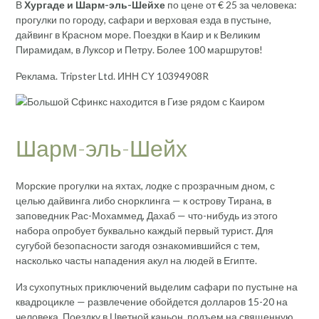
В
Хургаде и Шарм-эль-Шейхе
по цене от € 25 за человека:
прогулки по городу, сафари и верховая езда в пустыне,
дайвинг в Красном море. Поездки в Каир и к Великим
Пирамидам, в Луксор и Петру. Более 100 маршрутов!
Реклама. Tripster Ltd. ИНН CY 10394908R
Шарм-эль-Шейх
Морские прогулки на яхтах, лодке с прозрачным дном, с
целью дайвинга либо снорклинга — к острову Тирана, в
заповедник Рас-Мохаммед, Дахаб — что-нибудь из этого
набора опробует буквально каждый первый турист. Для
сугубой безопасности загодя ознакомившийся с тем,
насколько часты нападения акул на людей в Египте.
Из сухопутных приключений выделим сафари по пустыне на
квадроцикле — развлечение обойдется долларов 15-20 на
человека. Поездку в Цветной каньон, подъем на священную