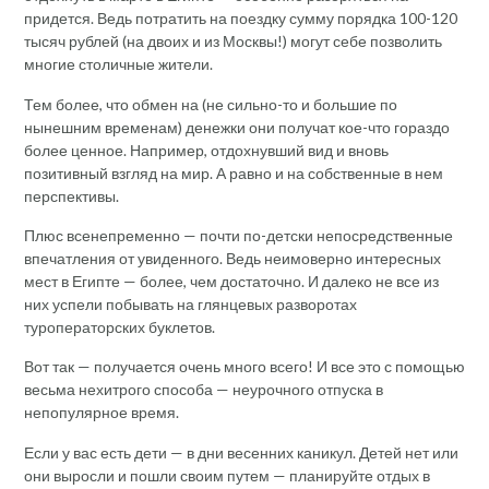
придется. Ведь потратить на поездку сумму порядка 100-120
тысяч рублей (на двоих и из Москвы!) могут себе позволить
многие столичные жители.
Тем более, что обмен на (не сильно-то и большие по
нынешним временам) денежки они получат кое-что гораздо
более ценное. Например, отдохнувший вид и вновь
позитивный взгляд на мир. А равно и на собственные в нем
перспективы.
Плюс всенепременно — почти по-детски непосредственные
впечатления от увиденного. Ведь неимоверно интересных
мест в Египте — более, чем достаточно. И далеко не все из
них успели побывать на глянцевых разворотах
туроператорских буклетов.
Вот так — получается очень много всего! И все это с помощью
весьма нехитрого способа — неурочного отпуска в
непопулярное время.
Если у вас есть дети — в дни весенних каникул. Детей нет или
они выросли и пошли своим путем — планируйте отдых в