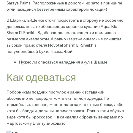
Saraya Palms. Расположенные в дорогой, но зато в принципе
отличающейся безветренным характером локации!
В Шарм-эль-Шейхе стоит посмотреть в сторону не особенно
дешевых, но зато обещающих хорошее купание Aqua Blu
Sharm El Sheikh. Вдобавок, располагающего и приличных
размеров аквапарком. А равно «заряжающего» не слишком
высокий прайс отеля Novotel Sharm El-Sheikh в
популярнейшей бухте Наама-Бей.
Нужно ли опасаться нападения акул в Шарме
Как одеваться
Поборникам поздних прогулок и ранних вставаний
абсолютно не повредит комплект теплой одежды. Не
термобелья, конечно, — но толстовка и плотные брюки, либо
хотя бы бриджи, должны наличествовать. Равно как и обувь в
виде хотя бы кроссовок — в сандалиях бродить вечерами по
мартовскому Египту зябковато.