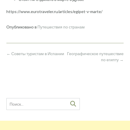
https://www.eurotraveler.ru/articles/egipet-v-marte/
Опубликовано в
Путешествия по странам
Навигация
←
Советы туристам в Испании
Географическое путешествие
по
по египту
→
записям