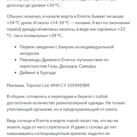
доползут до уровня +30 °C.
Обычно, конечно, в начале марта в Египте бывает не выше
+24 °C днем. И около +14-18 °C — ночами. А вот по окончании
первой декады возможны нюансы, в виде как скромных +22
°C, так и похвальных +28 °C.
Первое свидание с Каиром на индивидуальной
экскурсии
Пирамиды Древнего Египта: путешествие по
окрестностям Гизы, Дахшура, Саккары
Дайвинг в Хургаде
Реклама. Tripster Ltd. ИНН CY 10394908R
В общем, готовьтесь к перепадам и берите с собой
достаточное количество разнополярной одежды. Не только
утепляющей организм, но и предохраняющий от ожога.
Ведь солнце в Египте в марте порой палит так, что вы не
знаете, куда от него спрятаться. И даже с головы до пят
намазавшись солнцезащитным кремом, надолго не