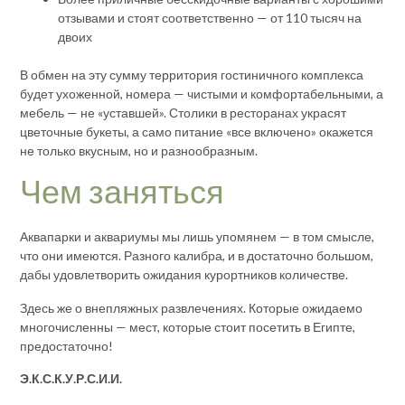
отзывами и стоят соответственно — от 110 тысяч на
двоих
В обмен на эту сумму территория гостиничного комплекса
будет ухоженной, номера — чистыми и комфортабельными, а
мебель — не «уставшей». Столики в ресторанах украсят
цветочные букеты, а само питание «все включено» окажется
не только вкусным, но и разнообразным.
Чем заняться
Аквапарки и аквариумы мы лишь упомянем — в том смысле,
что они имеются. Разного калибра, и в достаточно большом,
дабы удовлетворить ожидания курортников количестве.
Здесь же о внепляжных развлечениях. Которые ожидаемо
многочисленны — мест, которые стоит посетить в Египте,
предостаточно!
Э.К.С.К.У.Р.С.И.И.