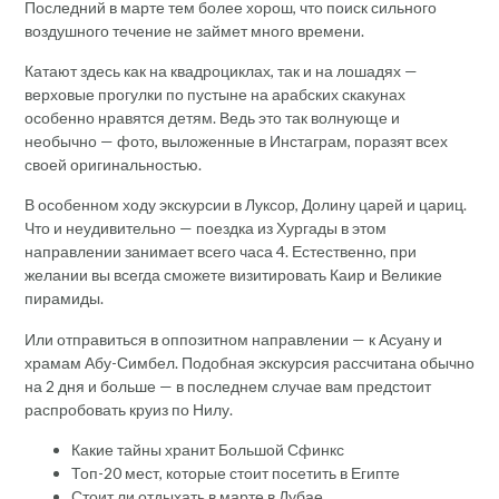
Последний в марте тем более хорош, что поиск сильного
воздушного течение не займет много времени.
Катают здесь как на квадроциклах, так и на лошадях —
верховые прогулки по пустыне на арабских скакунах
особенно нравятся детям. Ведь это так волнующе и
необычно — фото, выложенные в Инстаграм, поразят всех
своей оригинальностью.
В особенном ходу экскурсии в Луксор, Долину царей и цариц.
Что и неудивительно — поездка из Хургады в этом
направлении занимает всего часа 4. Естественно, при
желании вы всегда сможете визитировать Каир и Великие
пирамиды.
Или отправиться в оппозитном направлении — к Асуану и
храмам Абу-Симбел. Подобная экскурсия рассчитана обычно
на 2 дня и больше — в последнем случае вам предстоит
распробовать круиз по Нилу.
Какие тайны хранит Большой Сфинкс
Топ-20 мест, которые стоит посетить в Египте
Стоит ли отдыхать в марте в Дубае