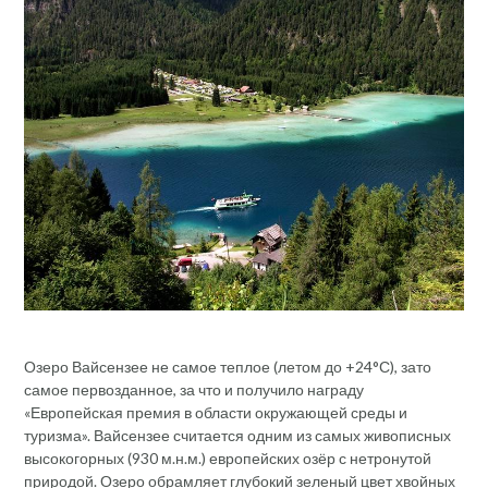
Озеро Вайсензее не самое теплое (летом до +24°С), зато
самое первозданное, за что и получило награду
«Европейская премия в области окружающей среды и
туризма». Вайсензее считается одним из самых живописных
высокогорных (930 м.н.м.) европейских озёр с нетронутой
природой. Озеро обрамляет глубокий зеленый цвет хвойных