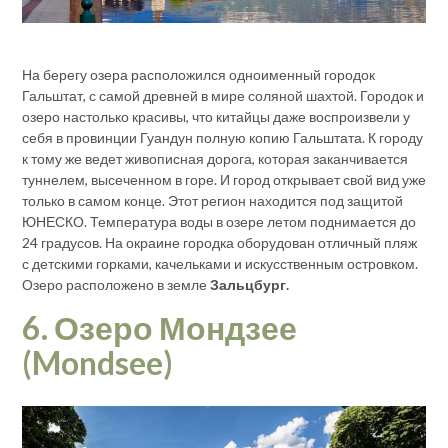
На берегу озера расположился одноименный городок
Гальштат, с самой древней в мире соляной шахтой. Городок и
озеро настолько красивы, что китайцы даже воспроизвели у
себя в провинции Гуандун полную копию Гальштата. К городу
к тому же ведет живописная дорога, которая заканчивается
туннелем, высеченном в горе. И город открывает свой вид уже
только в самом конце. Этот регион находится под защитой
ЮНЕСКО. Температура воды в озере летом поднимается до
24 градусов. На окраине городка оборудован отличный пляж
с детскими горками, качельками и искусственным островком.
Озеро расположено в земле
Зальцбург.
6. Озеро Мондзее
(
Mondsee)