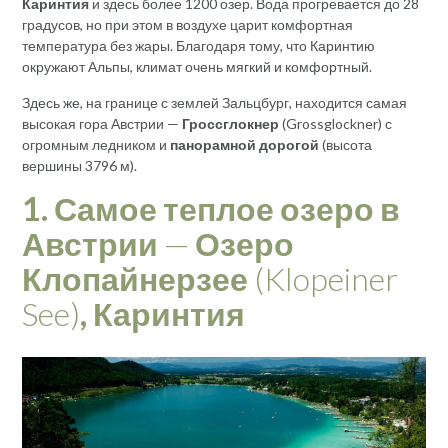
Каринтия
и здесь более 1200 озер. Вода прогревается до 28
градусов, но при этом в воздухе царит комфортная
температура без жары. Благодаря тому, что Каринтию
окружают Альпы, климат очень мягкий и комфортный.
Здесь же, на границе с землей Зальцбург, находится самая
высокая гора Австрии —
Гроссглокнер
(Grossglockner) с
огромным ледником и
панорамной дорогой
(высота
вершины 3796 м).
1. Самое теплое озеро в
Австрии
—
Озеро
Клопайнерзее
(Klopeiner
See)
, Каринтия