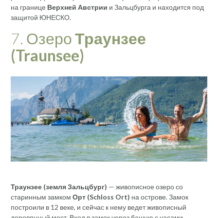
на границе
Верхней Австрии
и Зальцбурга и находится под
защитой ЮНЕСКО.
7. Озеро
Траунзее
(
Traunsee)
Траунзее (земля Зальцбург)
— живописное озеро со
старинным замком
Орт (Schloss Ort)
на острове. Замок
построили в 12 веке, и сейчас к нему ведет живописный
деревянный мост. Вход в замок через башню с часами,