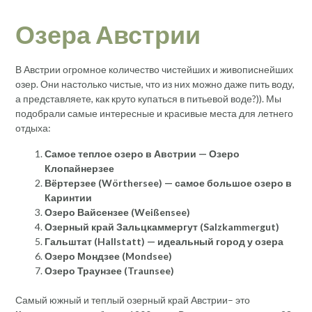
Озера Австрии
В Австрии огромное количество чистейших и живописнейших
озер. Они настолько чистые, что из них можно даже пить воду,
а представляете, как круто купаться в питьевой воде?)). Мы
подобрали самые интересные и красивые места для летнего
отдыха:
Самое теплое озеро в Австрии — Озеро
Клопайнерзее
Вёртерзее (Wörthersee) — самое большое озеро в
Каринтии
Озеро Вайсензее (Weißensee)
Озерный край Зальцкаммергут (Salzkammergut)
Гальштат (Hallstatt) — идеальный город у озера
Озеро Мондзее (Mondsee)
Озеро Траунзее (Traunsee)
Самый южный и теплый озерный край Австрии– это