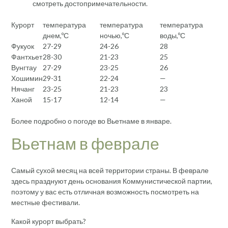
смотреть достопримечательности.
Курорт
температура
температура
температура
днем,ºС
ночью,ºС
воды,ºС
Фукуок
27-29
24-26
28
Фантхьет
28-30
21-23
25
Вунгтау
27-29
23-25
26
Хошимин
29-31
22-24
—
Нячанг
23-25
21-23
23
Ханой
15-17
12-14
—
Более подробно о погоде во Вьетнаме в январе.
Вьетнам в феврале
Самый сухой месяц на всей территории страны. В феврале
здесь празднуют день основания Коммунистической партии,
поэтому у вас есть отличная возможность посмотреть на
местные фестивали.
Какой курорт выбрать?