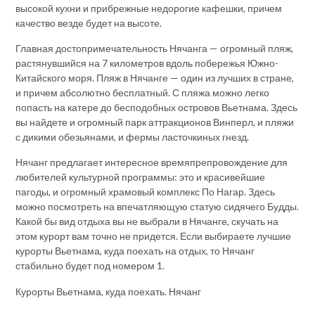
высокой кухни и прибрежные недорогие кафешки, причем
качество везде будет на высоте.
Главная достопримечательность Нячанга — огромный пляж,
растянувшийся на 7 километров вдоль побережья Южно-
Китайского моря. Пляж в Нячанге — один из лучших в стране,
и причем абсолютно бесплатный. С пляжа можно легко
попасть на катере до бесподобных островов Вьетнама. Здесь
вы найдете и огромный парк аттракционов Винперл, и пляжи
с дикими обезьянами, и фермы ласточкиных гнезд.
Нячанг предлагает интересное времяпрепровождение для
любителей культурной программы: это и красивейшие
пагоды, и огромный храмовый комплекс По Нагар. Здесь
можно посмотреть на впечатляющую статую сидячего Будды.
Какой бы вид отдыха вы не выбрали в Нячанге, скучать на
этом курорт вам точно не придется. Если выбираете лучшие
курорты Вьетнама, куда поехать на отдых, то Нячанг
стабильно будет под номером 1.
Курорты Вьетнама, куда поехать. Нячанг