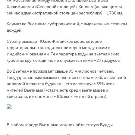
км. Расстояние между «Южной столицей» Вьетнама
Хошимином и «Северной столицей» Ханоем (являющимся
сейчас административной столицей республики) – 1730 км.
Климат во Вьетнаме субтропический, с выраженным сезоном
дождей.
Страну омывает Южно-Китайское море, которое
территориально находится примерно между тихим и
Индийским океанами. Температура воды на вьетнамских
курортах круглогодично не опускается ниже +27 градусов.
Во Вьетнаме проживает свыше 95 миллионов человек.
Государственным языком является вьетнамский, а основной
религией является буддизм – его исповедует 85% всех
жителей Вьетнама (кстати, есть среди вьетнамцев и
христиане, и их немало – 8% всех жителей страны).
В любом городе Вьетнама можно найти статую Будды