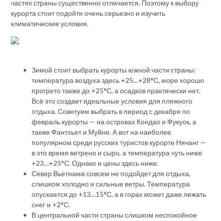
частях страны существенно отличается. Поэтому к выбору
курорта стоит подойти очень серьезно и изучить
климатические условия.
Зимой стоит выбрать курорты южной части страны:
температура воздуха здесь +25…+28°С, море хорошо
прогрето также до +25°С, а осадков практически нет.
Всё это создает идеальные условия для пляжного
отдыха. Советуем выбрать в период с декабря по
февраль курорты — на островах Кондао и Фукуок, а
также Фантхьет и Муйне. А вот на наиболее
популярном среди русских туристов курорте Нячанг —
в это время ветрено и сыро, а температура чуть ниже
+23…+25°С. Однако и цены здесь ниже.
Север Вьетнама совсем не подойдет для отдыха,
слишком холодно и сильные ветры. Температура
опускается до +13…15°С, а в горах может даже лежать
снег и +2°С.
В центральной части страны слишком неспокойное