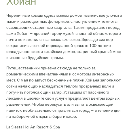
Хойан
Черепичные крыши одноэтажных домов, извилистые улочки и
тысячи разноцветных фонариков, с наступлением темноты
освещающих старинные кварталы. Таким предстанет перед
вами Хойан — древний город-музей, внешний облик которого
почти не изменился за несколько веков. Здесь до сих пор
сохранились в своей первозданной красоте 100-летние
фасады японских и китайских домов, старинный крытый мост
и изящные буддийские храмы.
Путешественники приезжают сюда не только за
романтическими впечатлениями и осмотром интересных
мест. С мая по август бесконечные пляжи Хойана заполняют
сотни желающих насладиться теплом прозрачных волн и
получить потрясающий загар. Уставшим от пассивного
лежания в шезлонге свои услуги предлагают центры водных
развлечений. Чтобы перекусить или выпить освежающий
напиток, необязательно отправляться город — в течение дня
на набережной открыты бары и кафе.
La Siesta Hoi An Resort & Spa