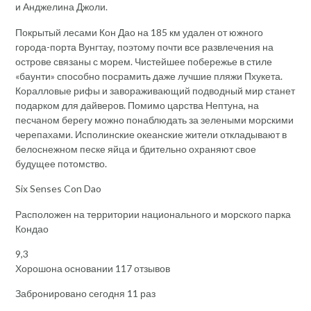
и Анджелина Джоли.
Покрытый лесами Кон Дао на 185 км удален от южного
города-порта Вунгтау, поэтому почти все развлечения на
острове связаны с морем. Чистейшее побережье в стиле
«баунти» способно посрамить даже лучшие пляжи Пхукета.
Коралловые рифы и завораживающий подводный мир станет
подарком для дайверов. Помимо царства Нептуна, на
песчаном берегу можно понаблюдать за зелеными морскими
черепахами. Исполинские океанские жители откладывают в
белоснежном песке яйца и бдительно охраняют свое
будущее потомство.
Six Senses Con Dao
Расположен на территории национального и морского парка
Кондао
9,3
Хорошона основании 117 отзывов
Забронировано сегодня 11 раз