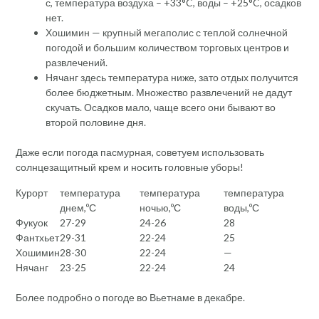
с, температура воздуха – +33°C, воды – +25°C, осадков
нет.
Хошимин — крупный мегаполис с теплой солнечной
погодой и большим количеством торговых центров и
развлечений.
Нячанг здесь температура ниже, зато отдых получится
более бюджетным. Множество развлечений не дадут
скучать. Осадков мало, чаще всего они бывают во
второй половине дня.
Даже если погода пасмурная, советуем использовать
солнцезащитный крем и носить головные уборы!
Курорт
температура
температура
температура
днем,ºС
ночью,ºС
воды,ºС
Фукуок
27-29
24-26
28
Фантхьет
29-31
22-24
25
Хошимин
28-30
22-24
—
Нячанг
23-25
22-24
24
Более подробно о погоде во Вьетнаме в декабре.