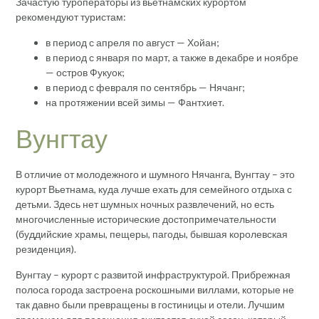
Зачастую туроператоры из вьетнамских курортом
рекомендуют туристам:
в период с апреля по август — Хойан;
в период с января по март, а также в декабре и ноябре
— остров Фукуок;
в период с февраля по сентябрь — Нячанг;
на протяжении всей зимы — Фантхиет.
Вунгтау
В отличие от молодежного и шумного Нячанга, Вунгтау – это
курорт Вьетнама, куда лучше ехать для семейного отдыха с
детьми. Здесь нет шумных ночных развлечений, но есть
многочисленные исторические достопримечательности
(буддийские храмы, пещеры, пагоды, бывшая королевская
резиденция).
Вунгтау – курорт с развитой инфраструктурой. Прибрежная
полоса города застроена роскошными виллами, которые не
так давно были превращены в гостиницы и отели. Лучшим