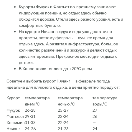
Курорты Фукуок и Фантьет по-прежнему занимают
лидирующие позиции, но отдых здесь обычно
обходится дороже. Отели здесь разного уровня, есть и
комфортные бунгало.
На курорте Нячанг воздух и вода уже достаточно
прогреты, поэтому февраль — лучшее время для
отдыха здесь. А развитая инфраструктура, большое
количество развлечений и экскурсий делают отдых
здесь интересным. Прекрасное место для отдыха с
детьми.
В Ханое также теплеет до +20°С днем
Советуем выбрать курорт Нячанг — в феврале погода
идеальна для пляжного отдыха, а цены приятно порадуют!
Курорт
температура
температура
температура
днем,ºС
ночью,ºС
воды,ºС
Фукуок
26-28
25-27
27
Фантхьет
29-31
22-24
26
Хошимин
31-33
22-24
—
Нячанг
24-26
21-23
24