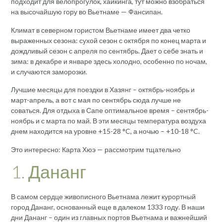
подходит для велопрогулок, хайкинга, тут можно взобраться
на высочайшую гору во Вьетнаме — Фансипан.
Климат в северном гористом Вьетнаме имеет два четко
выраженных сезона: сухой сезон с октября по конец марта и
дождливый сезон с апреля по сентябрь. Дает о себе знать и
зима: в декабре и январе здесь холодно, особенно по ночам,
и случаются заморозки.
Лучшие месяцы для поездки в Хазянг – октябрь-ноябрь и
март-апрель, а вот с мая по сентябрь сюда лучше не
соваться. Для отдыха в Сапе оптимальное время – сентябрь-
ноябрь и с марта по май. В эти месяцы температура воздуха
днем находится на уровне +15-28 °C, а ночью – +10-18 °C.
Это интересно: Карта Хюэ — рассмотрим тщательно
1. Дананг
В самом сердце живописного Вьетнама лежит курортный
город Дананг, основанный еще в далеком 1333 году. В наши
дни Дананг – один из главных портов Вьетнама и важнейший