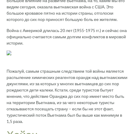
Большое влияние на развитие Вьетнама, на то, каким мы его
видим сегодня, оказала вьетнамская война с США. Это
большое кровавое пятно на истории страны, отголоски
которого до сих пор приносят большую боль ее жителям.
Война с Америкой длилась 20 лет (1955-1975 гг.) и сейчас она
официально считается самым долгим конфликтов в мировой
истории.
Пожалуй, самым страшным следствием той войны является
распыление химических реагентов орандж над вьетнамскими
джунглями, из-за которых у многих вьетнамцев до сих пор
рождаются дети-калеки. Кстати, среди туристов бытует
мнение, что действие Оранджа до сих пор имеет место быть
на территории Вьетнама, из-за чего некоторые туристы
отказываются посещать страну – если бы не этот факт,
туристический поток Вьетнама был бы выше как минимум в
1,5 раза.