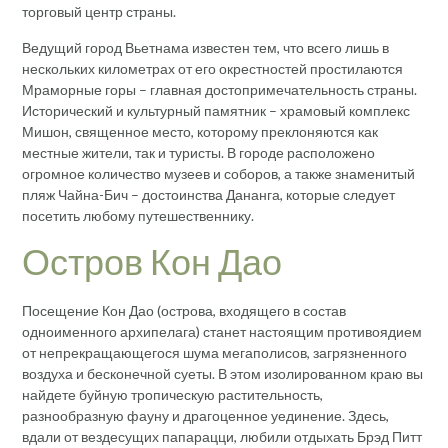
торговый центр страны.
Ведущий город Вьетнама известен тем, что всего лишь в
нескольких километрах от его окрестностей простилаются
Мраморные горы – главная достопримечательность страны.
Исторический и культурный памятник – храмовый комплекс
Мишон, священное место, которому преклоняются как
местные жители, так и туристы. В городе расположено
огромное количество музеев и соборов, а также знаменитый
пляж Чайна-Бич – достоинства Дананга, которые следует
посетить любому путешественнику.
Остров Кон Дао
Посещение Кон Дао (острова, входящего в состав
одноименного архипелага) станет настоящим противоядием
от непрекращающегося шума мегаполисов, загрязненного
воздуха и бесконечной суеты. В этом изолированном краю вы
найдете буйную тропическую растительность,
разнообразную фауну и драгоценное уединение. Здесь,
вдали от вездесущих папарацци, любили отдыхать Брэд Питт