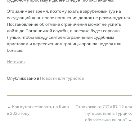
Это занимает время, поэтому ехать в зарубежный тур на
следующий день после погашения долгов не рекомендуется.
Постановление об отмене ограничения может не успеть
дойти до Пограничной службы, и поездка будет сорвана.
Лучше, чтобы между снятием ограничений судебным
приставом и пересечением границы прошла неделя или
больше.
Источник
Опубликовано в
Новости для туристов
Навигация
←
Как путешествовать на Кипр
Страховка от COVID-19 для
по
в 2025 году
путешествий в Турцию:
записям
обязательна ли она?
→