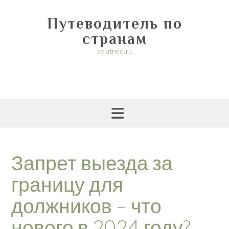
Перейти
к
Путеводитель по
содержимому
странам
aviatreid.ru
Запрет выезда за
границу для
должников – что
нового в 2024 году?