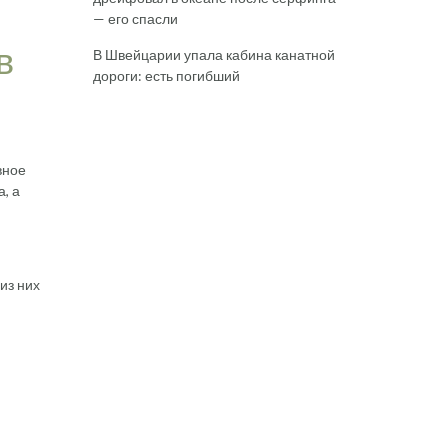
— его спасли
в
В Швейцарии упала кабина канатной
дороги: есть погибший
вное
, а
из них