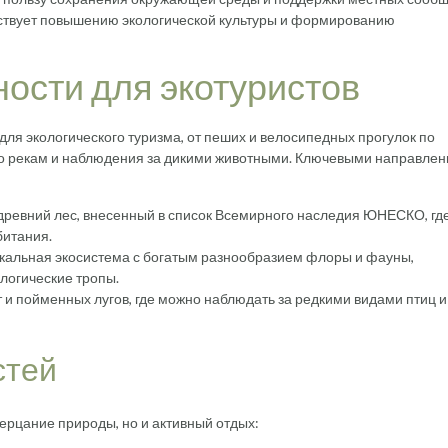
твует повышению экологической культуры и формированию
ости для экотуристов
ля экологического туризма, от пеших и велосипедных прогулок по
по рекам и наблюдения за дикими животными. Ключевыми направле
 древний лес, внесенный в список Всемирного наследия ЮНЕСКО, гд
битания.
икальная экосистема с богатым разнообразием флоры и фауны,
логические тропы.
т и пойменных лугов, где можно наблюдать за редкими видами птиц и
стей
зерцание природы, но и активный отдых: