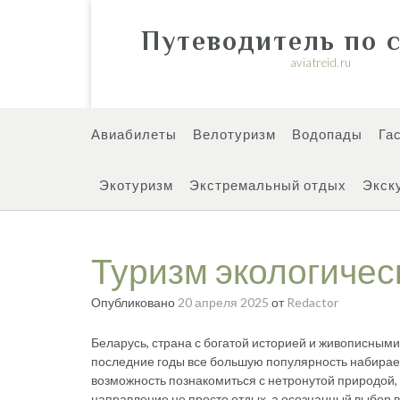
Перейти
к
Путеводитель по 
содержимому
aviatreid.ru
Авиабилеты
Велотуризм
Водопады
Га
Экотуризм
Экстремальный отдых
Экск
Туризм экологичес
Опубликовано
20 апреля 2025
от
Redactor
Беларусь, страна с богатой историей и живописным
последние годы все большую популярность набира
возможность познакомиться с нетронутой природой,
направление не просто отдых, а осознанный выбор 