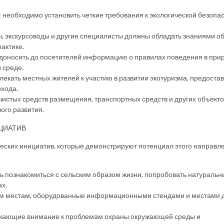
: необходимо установить четкие требования к экологической безопа
, экскурсоводы и другие специалисты должны обладать знаниями о
актике.
доносить до посетителей информацию о правилах поведения в при
 среде.
екать местных жителей к участию в развитии экотуризма, предоста
охода.
чистых средств размещения, транспортных средств и других объекто
ого развития.
ЦИАТИВ
еских инициатив, которые демонстрируют потенциал этого направле
ь познакомиться с сельским образом жизни, попробовать натуральн
х.
ым местам, оборудованные информационными стендами и местами 
лекающие внимание к проблемам охраны окружающей среды и