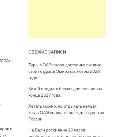
СВЕЖИЕ ЗАПИСИ
рироды
Туры в ОАЭ снова доступны: сколько
стоит отдых в Эмиратах летом 2026
года
Китай продлил безвиз для россиян до
конца 2027 года
.
Летать можно, но отдыхать нельзя:
когда ОАЭ снова откроют для туров из
России
дров и
На Бали россиянин 20 часов
ч к
дрейфовал в океане после серфинга