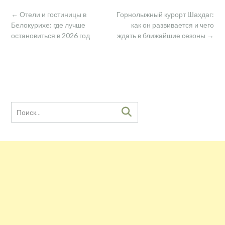
Навигация
←
Отели и гостиницы в
Горнолыжный курорт Шахдаг:
по
Белокурихе: где лучше
как он развивается и чего
записям
остановиться в 2026 год
ждать в ближайшие сезоны
→