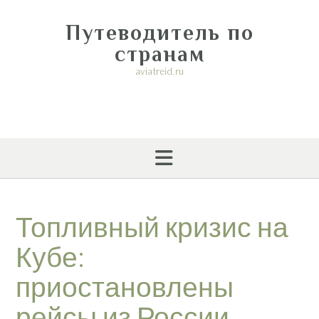
Перейти
к
Путеводитель по
содержимому
странам
aviatreid.ru
Топливный кризис на
Кубе:
приостановлены
рейсы из России