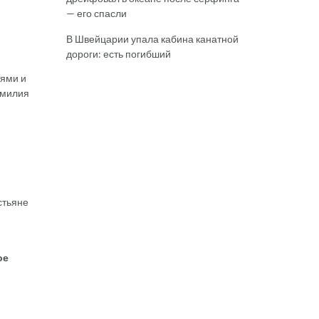
— его спасли
В Швейцарии упала кабина канатной
дороги: есть погибший
тями и
амилия
стьяне
ое