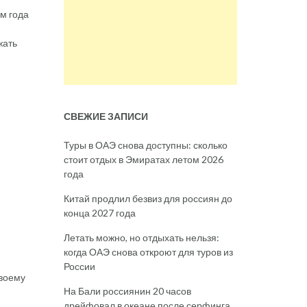
м года
жать
СВЕЖИЕ ЗАПИСИ
Туры в ОАЭ снова доступны: сколько
стоит отдых в Эмиратах летом 2026
года
Китай продлил безвиз для россиян до
конца 2027 года
Летать можно, но отдыхать нельзя:
когда ОАЭ снова откроют для туров из
России
своему
На Бали россиянин 20 часов
дрейфовал в океане после серфинга