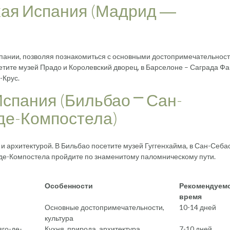
кая Испания (Мадрид ―
спании, позволяя познакомиться с основными достопримечательнос
тите музей Прадо и Королевский дворец, в Барселоне – Саграда Ф
-Крус.
спания (Бильбао ⎻ Сан-
де-Компостела)
и архитектурой. В Бильбао посетите музей Гуггенхайма, в Сан-Себа
-де-Компостела пройдите по знаменитому паломническому пути.
Особенности
Рекомендуем
время
Основные достопримечательности,
10-14 дней
культура
яго-де-
Кухня, природа, архитектура
7-10 дней