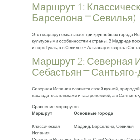
Маршрут 1: Классичес
Барселона ⎻ Севилья)
Этот маршрут охватывает три крупнейших города И
культурными особенностями страны. В Мадриде посе
и парк Гуэль, а в Севилье – Алькасар и квартал Санта
Маршрут 2: Северная И
Себастьян ⎻ Сантьяго-
Северная Испания славится своей кухней, природой 
насладитесь пляжами и гастрономией, а в Сантьяго
Сравнение маршрутов
Маршрут
Основные города
Классическая
Мадрид, Барселона, Севилья
Испания
Северная Испания
Бильбао, Сан-Себастьян, Санть