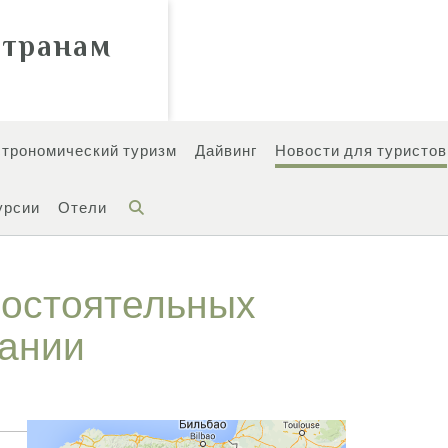
странам
строномический туризм
Дайвинг
Новости для туристов
урсии
Отели
остоятельных
пании