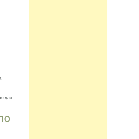
.
те для
по