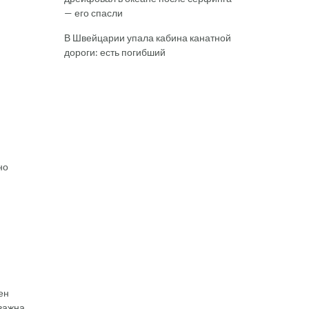
— его спасли
В Швейцарии упала кабина канатной
дороги: есть погибший
но
ен
 важна