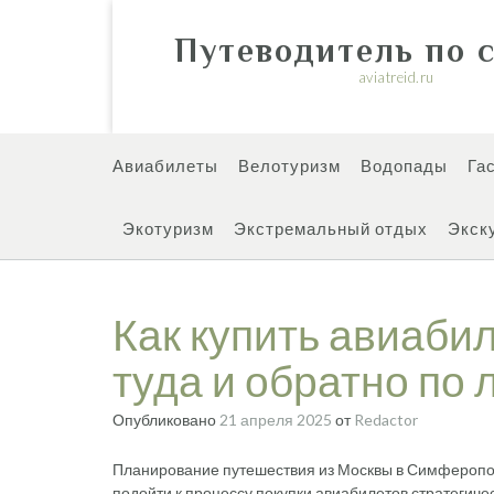
Перейти
к
Путеводитель по 
содержимому
aviatreid.ru
Авиабилеты
Велотуризм
Водопады
Га
Экотуризм
Экстремальный отдых
Экск
Как купить авиаб
туда и обратно по
Опубликовано
21 апреля 2025
от
Redactor
Планирование путешествия из Москвы в Симферопо
подойти к процессу покупки авиабилетов стратегиче