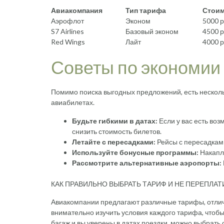
Авиакомпания
Тип тарифа
Стоим
Аэрофлот
Эконом
5000 р
S7 Airlines
Базовый эконом
4500 р
Red Wings
Лайт
4000 р
Советы по экономии
Помимо поиска выгодных предложений, есть несколь
авиабилетах.
Будьте гибкими в датах:
Если у вас есть воз
снизить стоимость билетов.
Летайте с пересадками:
Рейсы с пересадкам
Используйте бонусные программы:
Накапли
Рассмотрите альтернативные аэропорты:
КАК ПРАВИЛЬНО ВЫБРАТЬ ТАРИФ И НЕ ПЕРЕПЛАТ
Авиакомпании предлагают различные тарифы, отлич
внимательно изучить условия каждого тарифа, чтоб
багаж и вы уверены в датах поездки, можно выбрать