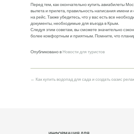
Перед тем, как окончательно купить авиабилеты Мо
вылета и прилета, правильность написания имени и 
на рейс. Также убедитесь, что у вас есть все необхо
документы, необходимые для въезда в Крым.
Следуя этим советам, вы сможете значительно сэко
более комфортным и приятным. Помните, что плани
Опубликовано в
Новости для туристов
Навигация
←
Как купить водопад для сада и создать оазис рела
по
записям
ИНФОРМАЦИЯ ДЛЯ