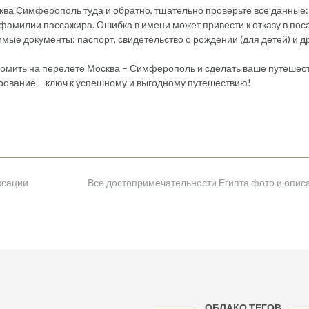
сква Симферополь туда и обратно, тщательно проверьте все данные:
фамилии пассажира. Ошибка в имени может привести к отказу в пос
димые документы: паспорт, свидетельство о рождении (для детей) и д
номить на перелете Москва – Симферополь и сделать ваше путешес
рование – ключ к успешному и выгодному путешествию!
ксации
Все достопримечательности Египта фото и опи
ОБЛАКО ТЕГОВ