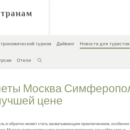
странам
строномический туризм
Дайвинг
Новости для туристов
урсии
Отели
илеты Москва Симферопо
 лучшей цене
ль и обратно может стать захватывающим приключением, особенно
ски. Многие путешественники задаются вопросом, как найти самые