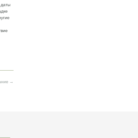
 даты
адке
ругие
твие
сание
→