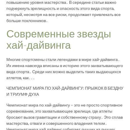
повышению уровня мастерства․ В середине статьи важно
подчеркнуть зрелищность и опасность этого вида спорта,
который, несмотря на все риски, продолжает привлекать все
больше поклонников․
Современные звезды
хай-дайвинга
Многие спортсмены стали легендами в мире хай-дайвинга․
Их имена навсегда вписаны в историю этого захватывающего
вида спорта․ Среди них можно выделить таких выдающихся
атлетов, как․․․
ЧЕМПИОНАТ МИРА ПО ХАЙ-ДАЙВИНГУ: ПРЫЖОК В БЕЗДНУ
И ТРИУМФ ДУХА
Чемпионат мира по хай-дайвингу – это не просто спортивное
соревнование, это захватывающее зрелище, где атлеты
бросают вызов гравитации и собственному страху․ Это сплав
мастерства, отваги и совершенного владения телом․
Чемпионат мира хай дайвинг собирает лучших из лучших,