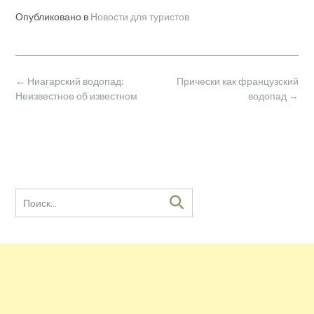
Опубликовано в
Новости для туристов
Навигация
←
Ниагарский водопад:
Прически как французский
по
Неизвестное об известном
водопад
→
записям