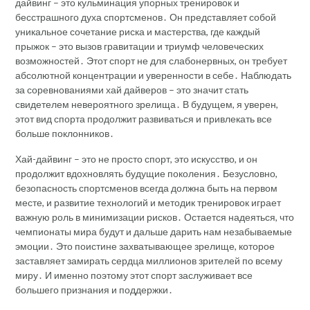
дайвинг – это кульминация упорных тренировок и
бесстрашного духа спортсменов․ Он представляет собой
уникальное сочетание риска и мастерства, где каждый
прыжок – это вызов гравитации и триумф человеческих
возможностей․ Этот спорт не для слабонервных, он требует
абсолютной концентрации и уверенности в себе․ Наблюдать
за соревнованиями хай дайверов – это значит стать
свидетелем невероятного зрелища․ В будущем, я уверен,
этот вид спорта продолжит развиваться и привлекать все
больше поклонников․
Хай-дайвинг – это не просто спорт, это искусство, и он
продолжит вдохновлять будущие поколения․ Безусловно,
безопасность спортсменов всегда должна быть на первом
месте, и развитие технологий и методик тренировок играет
важную роль в минимизации рисков․ Остается надеяться, что
чемпионаты мира будут и дальше дарить нам незабываемые
эмоции․ Это поистине захватывающее зрелище, которое
заставляет замирать сердца миллионов зрителей по всему
миру․ И именно поэтому этот спорт заслуживает все
большего признания и поддержки․