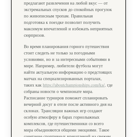
предлагают развлечения на любой вкус — от
экстремальных спусков до спокойных прогулок
по живописным тропам. Правильная
подготовка к поездке позволит получить
максимум впечатлений и избежать неприятных
сюрпризов.
Во время планирования горного путешествия
стоит следить не только за погодными
условиями, но и за интересными событиями в
мире. Например, любители футбола могут
найти актуальную информацию о предстоящих
матчах на специализированных порталах,
таких как
https://aboutchampionships.com/ka/
, где
собраны новости о чемпионате мира.
Расписание турниров поможет спланировать
вечерний досуг в отеле после активного дня на
склонах. Трансляции важных игр создают
особую атмосферу в барах горнолыжных
комплексов, где путешественники со всего
мира объединяются общими эмоциями. Такое
сочетание спортивных впечатлений на свежем