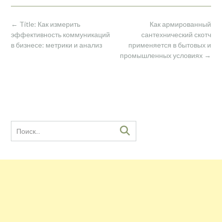
Навигация
←
Title: Как измерить
Как армированный
по
эффективность коммуникаций
сантехнический скотч
записям
в бизнесе: метрики и анализ
применяется в бытовых и
промышленных условиях
→