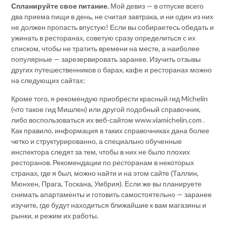
Спланируйте свое питание.
Мой девиз — в отпуске всего
два приема пищи в день, не считая завтрака, и ни один из них
не должен пропасть впустую! Если вы собираетесь обедать и
ужинать в ресторанах, советую сразу определиться с их
списком, чтобы не тратить времени на месте, а наиболее
популярные — зарезервировать заранее. Изучить отзывы
других путешественников о барах, кафе и ресторанах можно
на следующих сайтах:
Кроме того, я рекомендую приобрести красный гид Michelin
(что такое гид Мишлен) или другой подобный справочник,
либо воспользоваться их веб-сайтом www.viamichelin.com .
Как правило, информация в таких справочниках дана более
четко и структурированно, а специально обученные
инспектора следят за тем, чтобы в них не было плохих
ресторанов. Рекомендации по ресторанам в некоторых
странах, где я был, можно найти и на этом сайте (Таллин,
Мюнхен, Прага, Тоскана, Умбрия). Если же вы планируете
снимать апартаменты и готовить самостоятельно — заранее
изучите, где будут находиться ближайшие к вам магазины и
рынки, и режим их работы.