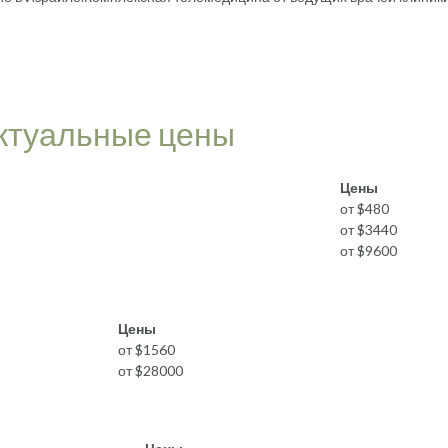
актуальные цены
Цены
от $480
от $3440
от $9600
Цены
от $1560
от $28000