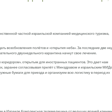
нственной частной израильской компанией медицинского туризма,
ть возобновления полётов и «открытия неба». За последние две не
ательного двухнедельного карантина начнут свое лечение.
м коридором», открытым для иностранных пациентов. Это дает нам
х, заранее согласовывая прилёт с Минздравом и израильским МИД
жные бумаги для приезда и организуем всю логистику в период их
!
е в Израиле.Комплексная телемедицина от ведущих врачей клиники