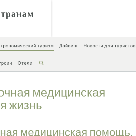
странам
строномический туризм
Дайвинг
Новости для туристов
урсии
Отели
рочная медицинская
я жизнь
чная медицинская помощь,