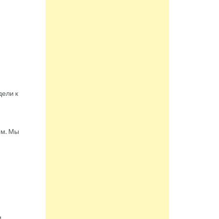
дели к
ом. Мы
.