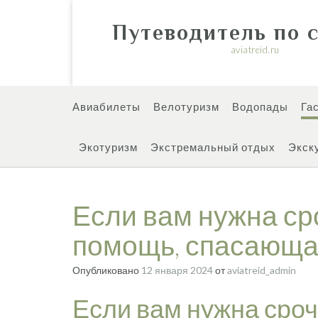
Перейти
к
Путеводитель по 
содержимому
aviatreid.ru
Авиабилеты
Велотуризм
Водопады
Га
Экотуризм
Экстремальный отдых
Экск
Если вам нужна с
помощь, спасающа
Опубликовано
12 января 2024
от
aviatreid_admin
Если вам нужна сро