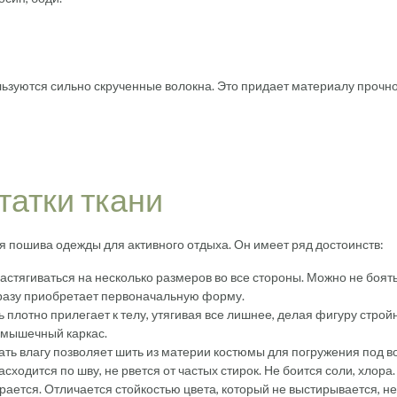
льзуются сильно скрученные волокна. Это придает материалу прочно
татки ткани
я пошива одежды для активного отдыха. Он имеет ряд достоинств:
астягиваться на несколько размеров во все стороны. Можно не боят
сразу приобретает первоначальную форму.
 плотно прилегает к телу, утягивая все лишнее, делая фигуру строй
 мышечный каркас.
ть влагу позволяет шить из материи костюмы для погружения под во
сходится по шву, не рвется от частых стирок. Не боится соли, хлора.
ается. Отличается стойкостью цвета, который не выстирывается, не