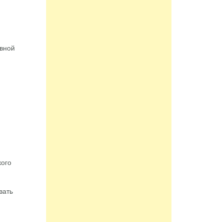
евной
кого
вать