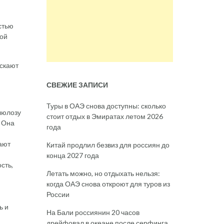
стью
ной
ускают
СВЕЖИЕ ЗАПИСИ
Туры в ОАЭ снова доступны: сколько
ллюлозу
стоит отдых в Эмиратах летом 2026
. Она
года
ают
Китай продлил безвиз для россиян до
конца 2027 года
сть,
Летать можно, но отдыхать нельзя:
когда ОАЭ снова откроют для туров из
России
ь и
На Бали россиянин 20 часов
дрейфовал в океане после серфинга