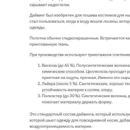
скрывает недостатки.
Дайвинг был изобретен для пошива костюмов для н
стал пользоваться, когда в моду вошли лосины, кото
одежды.
Полотна обычно гладкоокрашенные. Встречаются как 
принтованную ткань.
При производстве используют трикотажное плетение
Вискоза (до 65 %). Полусинтетические волокн
химическим способом. Целлюлоза проходит ряд
приятная на ощупь, прочная. Именно это сырь
Лайкра (около 5 %). Синтетические, хорошо 
устойчивость материи к солям, хлору.
Полиэстер (до 30 %). Синтетические волокна,
помогает материалу держать форму.
Это стандартный состав дайвинга, который использует
которой шьют одежду для повседневной носки, добав
воздухопроницаемость материи.