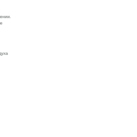
ении.
же
духа