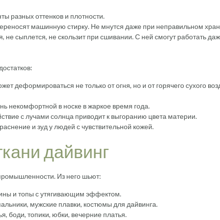
ты разных оттенков и плотности.
 переносят машинную стирку. Не мнутся даже при неправильном хран
, не сыплется, не скользит при сшивании. С ней смогут работать да
достатков:
ет деформироваться не только от огня, но и от горячего сухого воз
нь некомфортной в носке в жаркое время года.
ствие с лучами солнца приводит к выгоранию цвета материи.
аснение и зуд у людей с чувствительной кожей.
кани дайвинг
промышленности. Из него шьют:
ины и топы с утягивающим эффектом.
альники, мужские плавки, костюмы для дайвинга.
, боди, топики, юбки, вечерние платья.