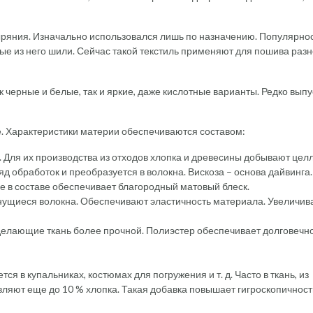
ыряния. Изначально использовался лишь по назначению. Популярно
рые из него шили. Сейчас такой текстиль применяют для пошива раз
черные и белые, так и яркие, даже кислотные варианты. Редко вып
. Характеристики материи обеспечиваются составом:
а. Для их производства из отходов хлопка и древесины добывают це
 обработок и преобразуется в волокна. Вискоза – основа дайвинга
е в составе обеспечивает благородный матовый блеск.
тянущиеся волокна. Обеспечивают эластичность материала. Увеличив
 делающие ткань более прочной. Полиэстер обеспечивает долговечно
ся в купальниках, костюмах для погружения и т. д. Часто в ткань, из
ляют еще до 10 % хлопка. Такая добавка повышает гигроскопичност