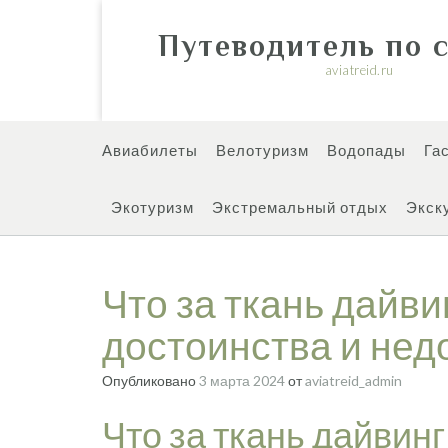
Перейти
к
Путеводитель по 
содержимому
aviatreid.ru
Авиабилеты
Велотуризм
Водопады
Га
Экотуризм
Экстремальный отдых
Экск
Что за ткань дайви
достоинства и нед
Опубликовано
3 марта 2024
от
aviatreid_admin
Что за ткань дайвинг