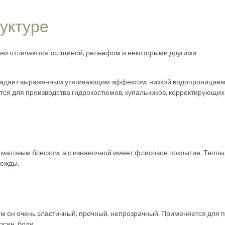
уктуре
 Они отличаются толщиной, рельефом и некоторыми другими
бладает выраженным утягивающим эффектом, низкой водопроницаем
ся для производства гидрокостюмов, купальников, корректирующих
с матовым блеском, а с изнаночной имеет флисовое покрытие. Теплы
дежды.
ом он очень эластичный, прочный, непрозрачный. Применяется для 
син, боди.