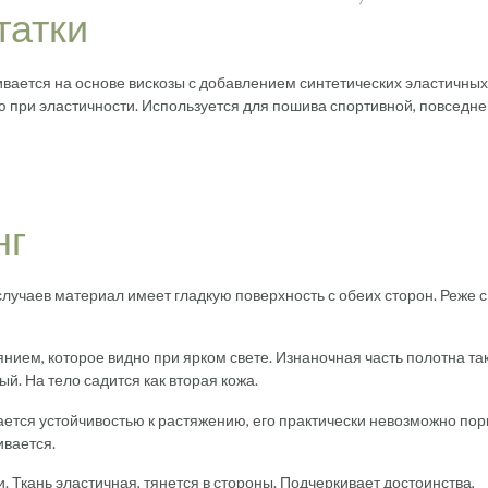
татки
ивается на основе вискозы с добавлением синтетических эластичных
ю при эластичности. Используется для пошива спортивной, повседн
нг
случаев материал имеет гладкую поверхность с обеих сторон. Реже с
янием, которое видно при ярком свете. Изнаночная часть полотна та
й. На тело садится как вторая кожа.
ается устойчивостью к растяжению, его практически невозможно пор
ивается.
. Ткань эластичная, тянется в стороны. Подчеркивает достоинства,