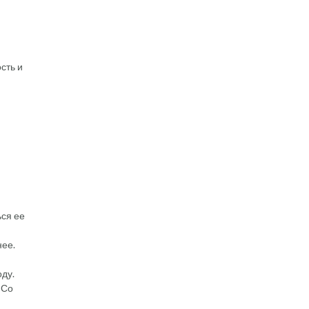
сть и
ься ее
нее.
ду.
 Со