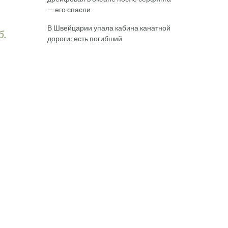
— его спасли
В Швейцарии упала кабина канатной
б.
дороги: есть погибший