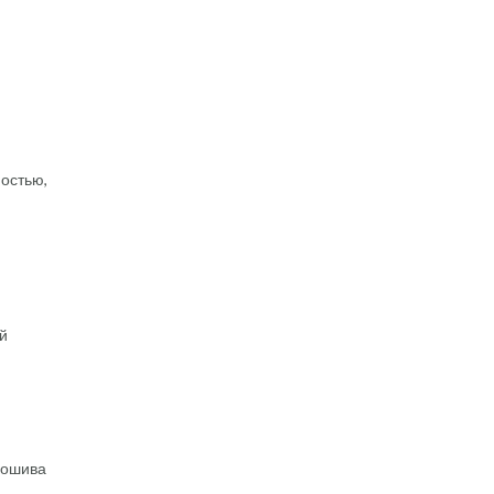
остью,
й
пошива