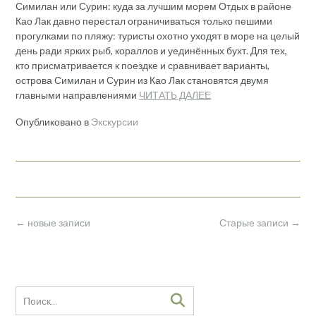
Симилан или Сурин: куда за лучшим морем Отдых в районе
Као Лак давно перестал ограничиваться только пешими
прогулками по пляжу: туристы охотно уходят в море на целый
день ради ярких рыб, кораллов и уединённых бухт. Для тех,
кто присматривается к поездке и сравнивает варианты,
острова Симилан и Сурин из Као Лак становятся двумя
главными направлениями
ЧИТАТЬ ДАЛЕЕ
Опубликовано в
Экскурсии
Навигация
←
новые записи
Старые записи
→
по
записям