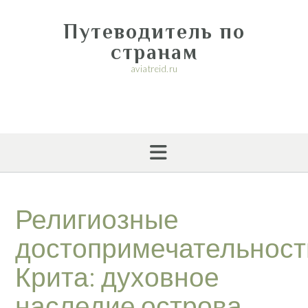
Перейти
к
Путеводитель по
содержимому
странам
aviatreid.ru
Религиозные
достопримечательност
Крита: духовное
наследие острова