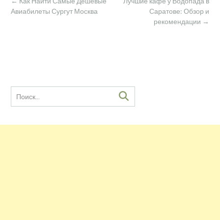
Навигация
←
Как Найти Самые Дешевые
Лучшие кафе у Водопада в
по
Авиабилеты Сургут Москва
Саратове: Обзор и
записям
рекомендации
→