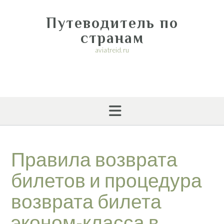
Перейти
к
Путеводитель по
содержимому
странам
aviatreid.ru
Правила возврата
билетов и процедура
возврата билета
эконом-класса в